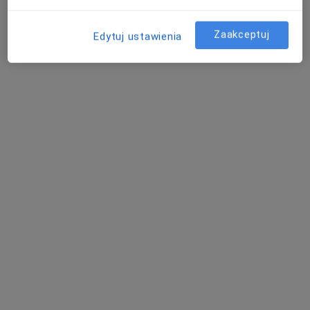
Zaakceptuj
Edytuj ustawienia
dr n. med. Arkadiusz Grubecki
·
Więcej
Internista, Kardiolog
87 opinii
Koperkowa 2, Osielsko
•
Mapa
Szpital Eskulap
Akceptuje Medica Polska
ECHO serca
od 250 zł
Specjalista nie oferuje umawiania online pod tym adresem.
Poproś o wizytę