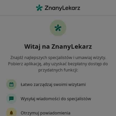
Me
Internista • Bydgoszcz, kujawsko-pomorskie
Filtry
Ubezpieczenie:
Medica Polska
20 polecanych internistów w Bydgoszczy z
Witaj na ZnanyLekarz
Medica Polska
Jak działają wyniki wyszukiwania
Znajdź najlepszych specjalistów i umawiaj wizyty.
Pobierz aplikację, aby uzyskać bezpłatny dostęp do
przydatnych funkcji:
Łatwo zarządzaj swoimi wizytami
Wysyłaj wiadomości do specjalistów
Szpital Eskulap
Otrzymuj powiadomienia
·
Więcej
Interna, Chirurgia, Ortopedia