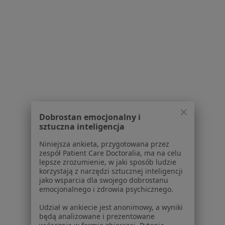
Pytania i odpowiedzi
Usługi i zabiegi
Choroby
Pomoc
Aplikacje mobilne
Blog dla pacjentów
Dla profesjonalistów
Cennik
Dobrostan emocjonalny i
Dla lekarzy
sztuczna inteligencja
Dla placówek medycznych
Noa Notes
Niniejsza ankieta, przygotowana przez
nowość
zespół Patient Care Doctoralia, ma na celu
Baza wiedzy
lepsze zrozumienie, w jaki sposób ludzie
Centrum Pomocy dla Specjalisty
korzystają z narzędzi sztucznej inteligencji
jako wsparcia dla swojego dobrostanu
Kontakt
emocjonalnego i zdrowia psychicznego.
ZnanyLekarz - Strona główna
Udział w ankiecie jest anonimowy, a wyniki
ZnanyLekarz Sp. z o.o.
będą analizowane i prezentowane
ul. Kolejowa 5/7