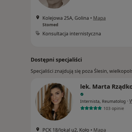
Kolejowa 25A, Golina
•
Mapa
Stomed
Konsultacja internistyczna
Dostępni specjaliści
Specjaliści znajdują się poza Ślesin, wielkop
lek. Marta Rządk
·
W
Internista, Reumatolog
103 opinie
PCK 18/lokal u2, Koło
•
Mapa