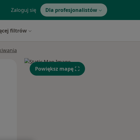
Zaloguj się
Dla profesjonalistów
ęcej filtrów
ukiwania
Pon,
Wt,
Śr,
Powiększ mapę
10 Sie
11 Sie
12 Sie