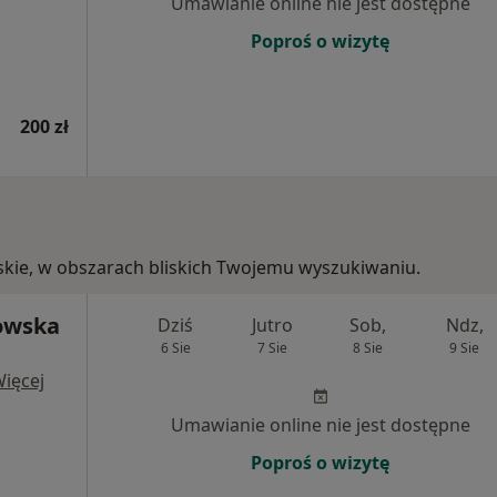
Umawianie online nie jest dostępne
Poproś o wizytę
200 zł
olskie, w obszarach bliskich Twojemu wyszukiwaniu.
owska
Dziś
Jutro
Sob,
Ndz,
6 Sie
7 Sie
8 Sie
9 Sie
ięcej
Umawianie online nie jest dostępne
Poproś o wizytę