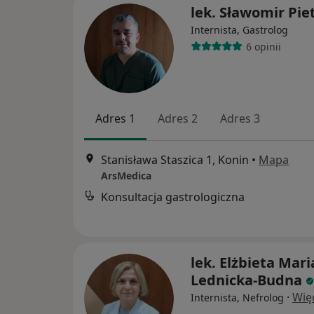
lek. Sławomir Pie
Internista, Gastrolog
6 opinii
Adres 1
Adres 2
Adres 3
Stanisława Staszica 1, Konin
•
Mapa
ArsMedica
Konsultacja gastrologiczna
lek. Elżbieta Mari
Lednicka-Budna
·
Wię
Internista, Nefrolog