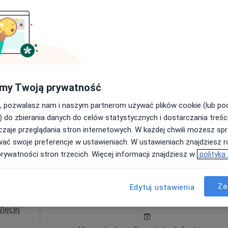
Mapa
łas
Dziś
Jutro
Sob,
Ndz,
6 Sie
7 Sie
8 Sie
9 Sie
y
Umawianie online nie jest dostępne
my Twoją prywatność
Poproś o wizytę
, pozwalasz nam i naszym partnerom używać plików cookie (lub p
) do zbierania danych do celów statystycznych i dostarczania treśc
zaje przeglądania stron internetowych. W każdej chwili możesz spr
rak ceny
wać swoje preferencje w ustawieniach. W ustawieniach znajdziesz ró
prywatności stron trzecich. Więcej informacji znajdziesz w
polityka
Dziś
Jutro
Sob,
Ndz,
Za
Edytuj ustawienia
zyk
6 Sie
7 Sie
8 Sie
9 Sie
ięcej