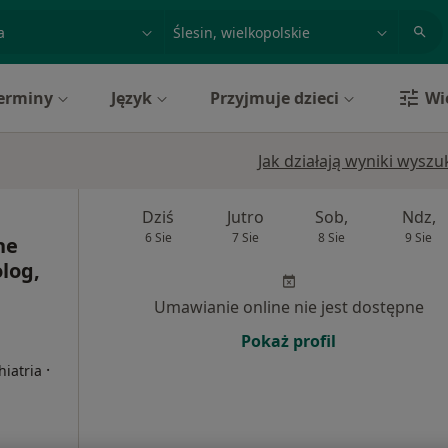
acja, badanie lub nazwisko
miasto lub dzielnica
erminy
Język
Przyjmuje dzieci
Wi
Jak działają wyniki wysz
Dziś
Jutro
Sob,
Ndz,
6 Sie
7 Sie
8 Sie
9 Sie
ne
log,
Umawianie online nie jest dostępne
Pokaż profil
·
hiatria