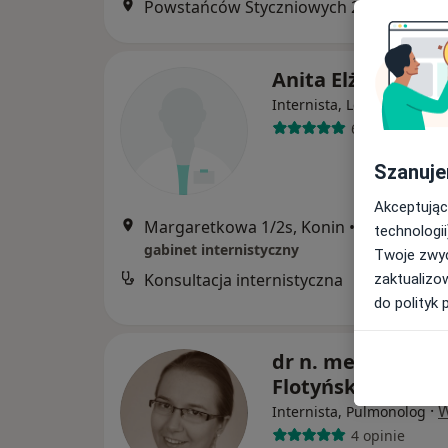
Powstańców Styczniowych 2/98, Konin
•
Anita Elżbieta Ma
Internista, Lekarz rodzinn
6 opinii
Szanuje
Akceptując
Margaretkowa 1/2s, Konin
•
Mapa
technologii
gabinet internistyczny
Twoje zwyc
Konsultacja internistyczna
B
zaktualizo
do polityk 
dr n. med. Anna
Flotyńska-Adamc
·
W
Internista, Pulmonolog
4 opinie