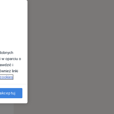
Pon,
Wt,
Śr,
10 Sie
11 Sie
12 Sie
odobnych
i w oparciu o
awdzić i
wnież linki
 cookies
Pon,
Wt,
Śr,
akceptuj
10 Sie
11 Sie
12 Sie