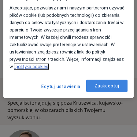
·
Więcej
Internista, Gastrolog
Akceptując, pozwalasz nam i naszym partnerom używać
60 opinii
plików cookie (lub podobnych technologii) do zbierania
danych do celów statystycznych i dostarczania treści w
Poznańska 235, Inowrocław
•
Mapa
oparciu o Twoje zwyczaje przeglądania stron
Femimental Specjalistyczne Gabinety Lekarskie
internetowych. W każdej chwili możesz sprawdzić i
Konsultacja gastroenterologiczna
300 zł
zaktualizować swoje preferencje w ustawieniach. W
Specjalista nie oferuje umawiania online pod tym adresem.
ustawieniach znajdziesz również linki do polityk
prywatności stron trzecich. Więcej informacji znajdziesz
Poproś o wizytę
w
polityka cookies
Zaakceptuj
Edytuj ustawienia
Dostępni specjaliści
Specjaliści znajdują się poza Kruszwica, kujawsko-
pomorskie, w obszarach bliskich Twojemu
wyszukiwaniu.