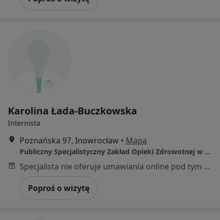
Karolina Łada-Buczkowska
Internista
Poznańska 97, Inowrocław
•
Mapa
Publiczny Specjalistyczny Zakład Opieki Zdrowotnej w Inowrocławiu - Szpital Powiatowy im. dr Ludwika Błażka - I Oddział Wewnętrzny i Gastroenterologiczny
Specjalista nie oferuje umawiania online pod tym adresem.
Poproś o wizytę