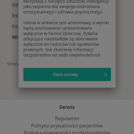
korzystają z narzędzi sztucznej inteligencji
Interniści w Włocławku
jako wsparcia dla swojego dobrostanu
emocjonalnego i zdrowia psychicznego.
Interniści w Ciechocinku
Udział w ankiecie jest anonimowy, a wyniki
Interniści w Koninie
będą analizowane i prezentowane
wyłącznie w formie zbiorczej. Pytania
Więcej (14)
dotyczące nastolatków są skierowane
Więcej w kategorii: W pobliżu Kruszwicy
wyłącznie do rodziców lub opiekunów
prawnych. Nie zbieramy informacji
bezpośrednio od osób niepełnoletnich.
Strona Główna
Internista
Kruszwica
Zmień miasto
Start survey
Serwis
Regulamin
Polityka prywatności pacjentów
Polityka prywatności profesjonalistów