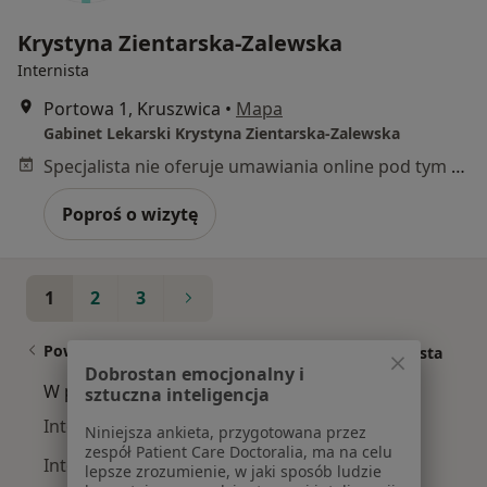
Krystyna Zientarska-Zalewska
Internista
Portowa 1, Kruszwica
•
Mapa
Gabinet Lekarski Krystyna Zientarska-Zalewska
Specjalista nie oferuje umawiania online pod tym adresem.
Poproś o wizytę
1
2
3
Powiązane wyszukiwania
|
Oferty pracy - Internista
Dobrostan emocjonalny i
W pobliżu Kruszwicy
sztuczna inteligencja
Interniści w Toruniu
Niniejsza ankieta, przygotowana przez
zespół Patient Care Doctoralia, ma na celu
Interniści w Inowrocławiu
lepsze zrozumienie, w jaki sposób ludzie