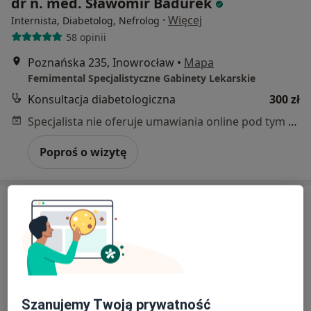
dr n. med. Sławomir Badurek
·
Więcej
Internista, Diabetolog, Nefrolog
58 opinii
Poznańska 235, Inowrocław
•
Mapa
Femimental Specjalistyczne Gabinety Lekarskie
Konsultacja diabetologiczna
300 zł
Specjalista nie oferuje umawiania online pod tym adresem.
Poproś o wizytę
Szanujemy Twoją prywatność
lek. Łukasz Oksik