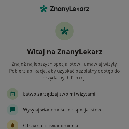
Me
Internista • Piotrków Kujawski, kujawsko-pomorskie
Filtry
Mapa
Polecani interniści w Piotrkowie Kujawskim
Witaj na ZnanyLekarz
Jak działają wyniki wyszukiwania
Znajdź najlepszych specjalistów i umawiaj wizyty.
Pobierz aplikację, aby uzyskać bezpłatny dostęp do
przydatnych funkcji:
Łatwo zarządzaj swoimi wizytami
Wysyłaj wiadomości do specjalistów
lek. Tomasz Lisiak
·
Więcej
Internista, Reumatolog, Lekarz medycyny pracy
Otrzymuj powiadomienia