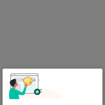
dr n. med. Jacek Gocki
·
Więcej
Internista, Alergolog, Alergolog dziecięcy
572 opinie
Adres
Online
Poznańska 235, Inowrocław
•
Mapa
Femimental Specjalistyczne Gabinety Lekarskie
Konsultacja alergologiczna
300 zł
Specjalista nie oferuje umawiania online pod tym adresem.
Poproś o wizytę