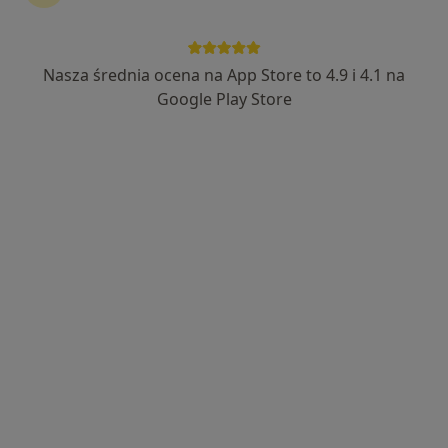
25 opinii
Czołowo 107A 1, Radziejów
•
Mapa
IPL Tomasz Lisiak
Nasza średnia ocena na App Store to 4.9 i 4.1 na
Specjalista nie oferuje umawiania online pod tym adresem.
Google Play Store
Poproś o wizytę
Danuta Brochocka
Internista
1 opinia