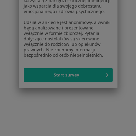
korzystają z narzędzi sztucznej inteligencji
Praktyka Lekarza Rodzinnego.
jako wsparcia dla swojego dobrostanu
Specjalista nie oferuje umawiania online pod tym adresem.
emocjonalnego i zdrowia psychicznego.
Udział w ankiecie jest anonimowy, a wyniki
Poproś o wizytę
będą analizowane i prezentowane
wyłącznie w formie zbiorczej. Pytania
dotyczące nastolatków są skierowane
wyłącznie do rodziców lub opiekunów
prawnych. Nie zbieramy informacji
bezpośrednio od osób niepełnoletnich.
Start survey
Teresa Grabowska
Internista, Diabetolog
2 opinie
Szpitalna 3, Radziejów
•
Mapa
Gabinet lekarski