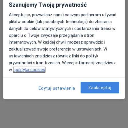
Szanujemy Twoją prywatność
Akceptując, pozwalasz nam i naszym partnerom używać
lek. Izabela Bromberek-Orzoł
plików cookie (lub podobnych technologii) do zbierania
·
Więcej
danych do celów statystycznych i dostarczania treści w
Internista, Diabetolog
oparciu o Twoje zwyczaje przeglądania stron
91 opinii
internetowych. W każdej chwili możesz sprawdzić i
Poznańska 235, Inowrocław
•
Mapa
zaktualizować swoje preferencje w ustawieniach. W
Femimental Specjalistyczne Gabinety Lekarskie
ustawieniach znajdziesz również linki do polityk
Konsultacja diabetologiczna
300 zł
prywatności stron trzecich. Więcej informacji znajdziesz
w
polityka cookies
Specjalista nie oferuje umawiania online pod tym adresem.
Poproś o wizytę
Zaakceptuj
Edytuj ustawienia