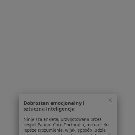
Internista
Szpitalna 3, Radziejów
•
Mapa
Gabinet lekarski
Specjalista nie oferuje umawiania online pod tym adresem.
Poproś o wizytę
Dobrostan emocjonalny i
sztuczna inteligencja
Bogdan Czajka
Niniejsza ankieta, przygotowana przez
Internista, Lekarz medycyny pracy, Lekarz rodzinny
zespół Patient Care Doctoralia, ma na celu
lepsze zrozumienie, w jaki sposób ludzie
Zgłowiączka 10a, Zgłowiączka
•
Mapa