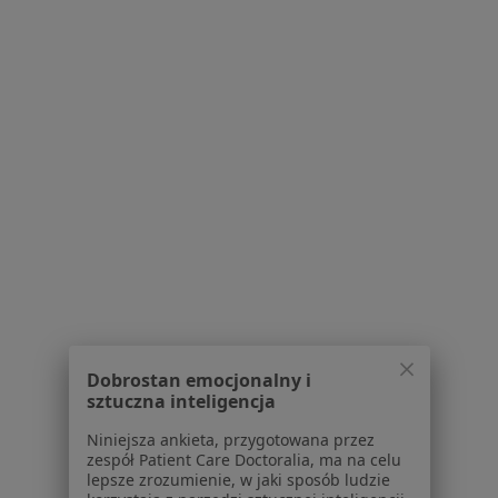
Waldemar Włodarski
Internista
4 opinie
Adres 1
Adres 2
Juliusza Słowackiego 18, Aleksandrów Kujawski
•
Mapa
Szpital Powiatowy w Aleksandrowie Kujawskim
Konsultacja internistyczna
Brak ceny
Specjalista nie oferuje umawiania online pod tym adresem.
Dobrostan emocjonalny i
sztuczna inteligencja
Poproś o wizytę
Niniejsza ankieta, przygotowana przez
zespół Patient Care Doctoralia, ma na celu
lepsze zrozumienie, w jaki sposób ludzie