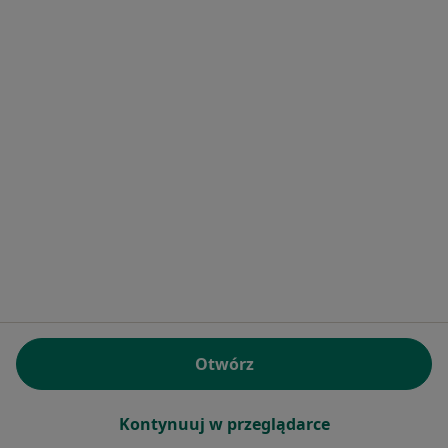
Cezary Guga
Internista, Kardiolog
Wojska Polskiego 102, Ciechocinek
•
Mapa
Gabinet Lekarski
Specjalista nie oferuje umawiania online pod tym adresem.
Poproś o wizytę
Otwórz
Dariusz Jędrzejewski
Kontynuuj w przeglądarce
Internista, Pulmonolog