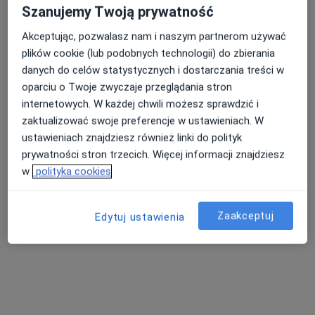
Szanujemy Twoją prywatność
Akceptując, pozwalasz nam i naszym partnerom używać
plików cookie (lub podobnych technologii) do zbierania
danych do celów statystycznych i dostarczania treści w
oparciu o Twoje zwyczaje przeglądania stron
lek. Grzegorz Pietrzkowicz
internetowych. W każdej chwili możesz sprawdzić i
·
Więcej
zaktualizować swoje preferencje w ustawieniach. W
Internista, Kardiolog
ustawieniach znajdziesz również linki do polityk
168 opinii
prywatności stron trzecich. Więcej informacji znajdziesz
Ekspert: implantacje stymulatorów serca, ablacje
w
polityka cookies
Studia: Akademia Medyczna w Łodzi
Pacjenci doceniają mnie za empatię
Zaakceptuj
Edytuj ustawienia
Plac 18 Stycznia 4, Toruń
•
Mapa
Przychodnia OLK-MED lek. Grzegorz Pietrzkowicz Plac 18 Stycznia 4 Toruń gabinet 312 II-gie piętro
ECHO serca
od 200 zł
Specjalista nie oferuje umawiania online pod tym adresem.