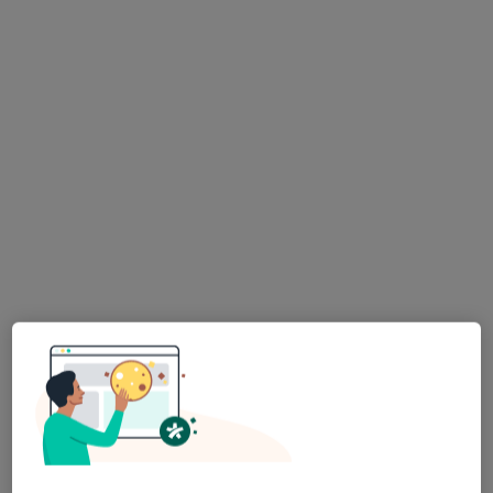
dr n. med. Sławomir Badurek
·
Więcej
Internista, Diabetolog, Nefrolog
58 opinii
Adres 1
Adres 2
Adres 3
Adres 4
Stefana Batorego 18-22, Toruń
•
Mapa
Nasz Lekarz Przychodnie Medyczne
Konsultacja diabetologiczna
300 zł
Specjalista nie oferuje umawiania online pod tym adresem.
Poproś o wizytę