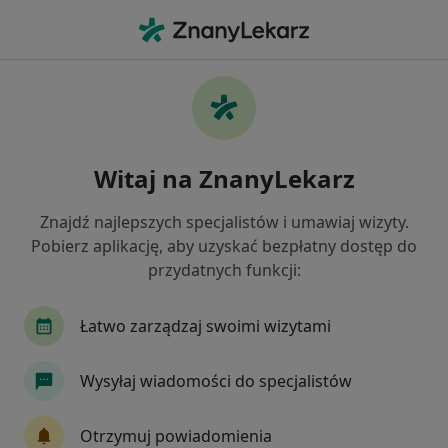
Me
Internista • Aleksandrów Kujawski, kujawsko-pomorskie
Filtry
Mapa
Polecani interniści w Aleksandrowie
Witaj na ZnanyLekarz
Kujawskim
Jak działają wyniki wyszukiwania
Znajdź najlepszych specjalistów i umawiaj wizyty.
Pobierz aplikację, aby uzyskać bezpłatny dostęp do
przydatnych funkcji:
Łatwo zarządzaj swoimi wizytami
Wysyłaj wiadomości do specjalistów
lek. Tomasz Lisiak
Otrzymuj powiadomienia
·
Więcej
Internista, Reumatolog, Lekarz medycyny pracy