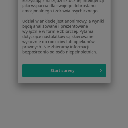
korzystają z narzędzi sztucznej inteligencji
jako wsparcia dla swojego dobrostanu
emocjonalnego i zdrowia psychicznego.
Udział w ankiecie jest anonimowy, a wyniki
będą analizowane i prezentowane
wyłącznie w formie zbiorczej. Pytania
dotyczące nastolatków są skierowane
wyłącznie do rodziców lub opiekunów
Klinika Uzdrowiskowa Pod Tężniami im.
prawnych. Nie zbieramy informacji
Jana Pawła II
bezpośrednio od osób niepełnoletnich.
Interna, Kardiologia
Warzelniana 7, Ciechocinek
•
Mapa
Start survey
Brak dostępnych specjalistów z wolnymi terminami w tym centrum medycznym.
Pokaż profil