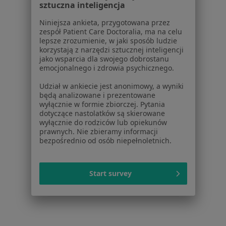
sztuczna inteligencja
Niniejsza ankieta, przygotowana przez
1
2
3
4
5
6
zespół Patient Care Doctoralia, ma na celu
lepsze zrozumienie, w jaki sposób ludzie
korzystają z narzędzi sztucznej inteligencji
Powiązane wyszukiwania
|
Oferty pracy - Internista
jako wsparcia dla swojego dobrostanu
emocjonalnego i zdrowia psychicznego.
W pobliżu Kowar
Udział w ankiecie jest anonimowy, a wyniki
Interniści w Jeleniej Górze
będą analizowane i prezentowane
wyłącznie w formie zbiorczej. Pytania
Interniści w Wałbrzychu
dotyczące nastolatków są skierowane
wyłącznie do rodziców lub opiekunów
Interniści w Świdnicy
prawnych. Nie zbieramy informacji
bezpośrednio od osób niepełnoletnich.
Interniści w Świebodzicach
Interniści w Jaworze
Start survey
Więcej (14)
Więcej w kategorii: W pobliżu Kowar
Najczęstsze schorzenia