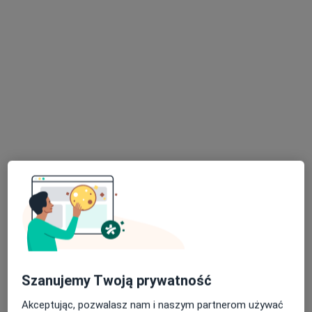
16 opinii
Klonowa 6a, Wałbrzych
•
Mapa
Poradnia Medic
Konsultacja internistyczna
300 zł
Specjalista nie oferuje umawiania online pod tym adresem.
Poproś o wizytę
Szanujemy Twoją prywatność
prof. dr hab. n. med. Aleksandra Butrym
Akceptując, pozwalasz nam i naszym partnerom używać