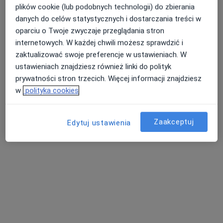
plików cookie (lub podobnych technologii) do zbierania
·
Więcej
Internista, Hematolog
danych do celów statystycznych i dostarczania treści w
616 opinii
oparciu o Twoje zwyczaje przeglądania stron
Adres
Online
internetowych. W każdej chwili możesz sprawdzić i
zaktualizować swoje preferencje w ustawieniach. W
ustawieniach znajdziesz również linki do polityk
ul. Główna 4, Wałbrzych
•
Mapa
prywatności stron trzecich. Więcej informacji znajdziesz
prof. dr hab. n. med. Aleksandra Butrym - hematolog
w
polityka cookies
Konsultacja internistyczna
500 zł
Specjalista nie oferuje umawiania online pod tym adresem.
Zaakceptuj
Edytuj ustawienia
Poproś o wizytę