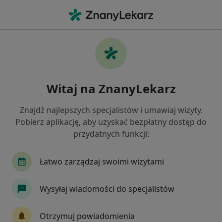
Me
Internista • Kowary, dolnośląskie
Filtry
Ubezpieczenie
Mapa
Polecani interniści w Kowarach
Witaj na ZnanyLekarz
Jak działają wyniki wyszukiwania
Znajdź najlepszych specjalistów i umawiaj wizyty.
Pobierz aplikację, aby uzyskać bezpłatny dostęp do
Wybierz swoje ubezpieczenie
przydatnych funkcji:
Łatwo zarządzaj swoimi wizytami
Wysyłaj wiadomości do specjalistów
Otrzymuj powiadomienia