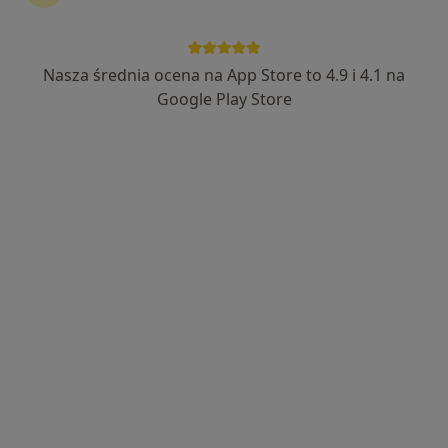
Bezpieczne płatności
lek. Jolanta Zwolan
Nasza średnia ocena na App Store to 4.9 i 4.1 na
·
Więcej
Internista
Google Play Store
150 opinii
>>250000 przyjętych Pacjentów - >>20000
Teleporad
290 OPINII * * * * * na G.O.O.G.L.E - ocena 5.00/5
30 lat POZ codziennie przejmując rolę specjalistów
Popularny specjalista: pacjenci chętnie płacą
online
Adres
Online
Letnia 2, Jelenia Góra
•
Mapa
Specjalistyczny Gabinet Prywatny Jolanta Zwolan. Przychodnia lekarska Medinap NZOZ "NA LETNIEJ” Jelenia Góra.
Konsultacja internistyczna
250 zł