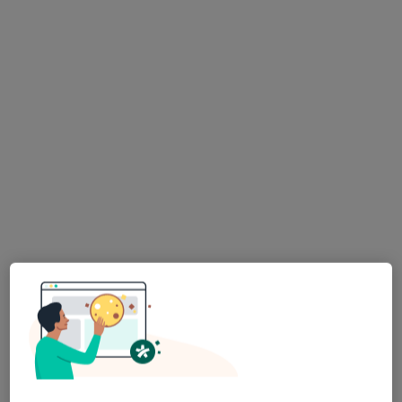
dr n. med. Maciej Kuśmider
·
Więcej
Lekarz rodzinny, Dietetyk
85 opinii
Adres
Online
Łukasińskiego 15/1, Świdnica
•
Mapa
Centrum Medyczne Wiamed
E-recepta
70 zł
Specjalista nie oferuje umawiania online pod tym adresem.
Poproś o wizytę
Dostępni specjaliści
Specjaliści znajdują się poza Żarów, dolnośląskie, w
obszarach bliskich Twojemu wyszukiwaniu.