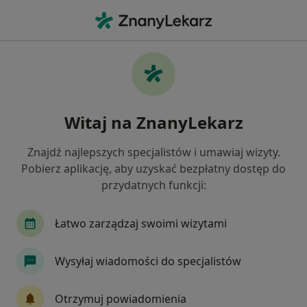
Me
Internista • Żarów, dolnośląskie
Filtry
Ubezpieczenie
Mapa
Polecani interniści w Żarowie
Witaj na ZnanyLekarz
Jak działają wyniki wyszukiwania
Znajdź najlepszych specjalistów i umawiaj wizyty.
Pobierz aplikację, aby uzyskać bezpłatny dostęp do
Wybierz swoje ubezpieczenie
przydatnych funkcji:
Łatwo zarządzaj swoimi wizytami
Wysyłaj wiadomości do specjalistów
Otrzymuj powiadomienia