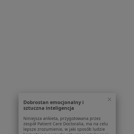
Poproś o wizytę
lek. Zbigniew Woźnicki
·
Więcej
Internista, Alergolog, Pulmonolog
11 opinii
Westerplatte 53, Świdnica
•
Mapa
Dobrostan emocjonalny i
sztuczna inteligencja
Gabinet lekarski
Konsultacja internistyczna
Brak ceny
Niniejsza ankieta, przygotowana przez
zespół Patient Care Doctoralia, ma na celu
Specjalista nie oferuje umawiania online pod tym adresem.
lepsze zrozumienie, w jaki sposób ludzie