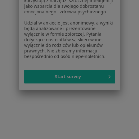
korzystają z narzędzi sztucznej inteligencji
jako wsparcia dla swojego dobrostanu
Poproś o wizytę
emocjonalnego i zdrowia psychicznego.
Udział w ankiecie jest anonimowy, a wyniki
będą analizowane i prezentowane
1
2
3
4
5
6
wyłącznie w formie zbiorczej. Pytania
dotyczące nastolatków są skierowane
wyłącznie do rodziców lub opiekunów
Powiązane wyszukiwania
|
Oferty pracy - Internista
prawnych. Nie zbieramy informacji
bezpośrednio od osób niepełnoletnich.
W pobliżu Żarowa
Interniści w Wrocławiu
Start survey
Interniści w Legnicy
Interniści w Wałbrzychu
Interniści w Świdnicy
Interniści w Dzierżoniowie
Więcej (15)
Więcej w kategorii: W pobliżu Żarowa