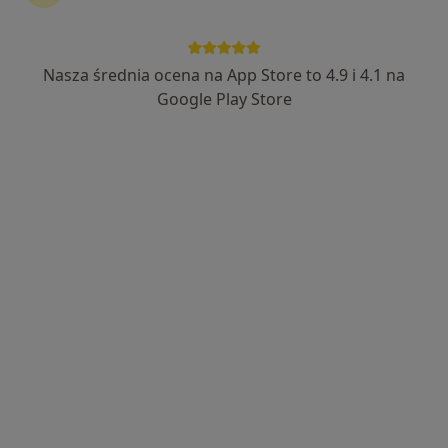
Agnieszka Rolska
·
Więcej
Internista, Kardiolog
Nasza średnia ocena na App Store to 4.9 i 4.1 na
186 opinii
Google Play Store
Bracka 9A, Świdnica
•
Mapa
Prywatna Specjalistyczna Praktyka Lekarska Agnieszka Rolska
Konsultacja internistyczna
Brak ceny
Specjalista nie oferuje umawiania online pod tym adresem.
Poproś o wizytę