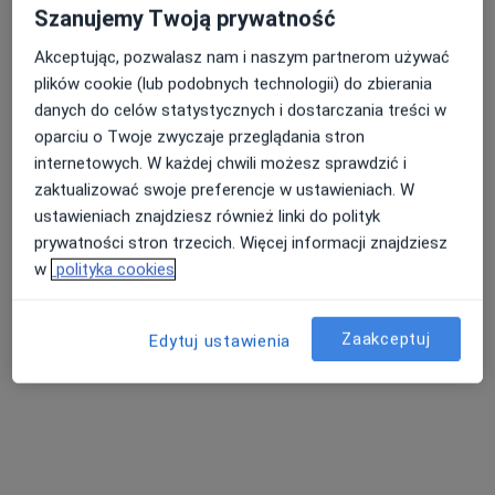
Szanujemy Twoją prywatność
Akceptując, pozwalasz nam i naszym partnerom używać
plików cookie (lub podobnych technologii) do zbierania
danych do celów statystycznych i dostarczania treści w
oparciu o Twoje zwyczaje przeglądania stron
internetowych. W każdej chwili możesz sprawdzić i
zaktualizować swoje preferencje w ustawieniach. W
lek. Robert Dobrowolski
ustawieniach znajdziesz również linki do polityk
·
Więcej
Internista, Nefrolog
prywatności stron trzecich. Więcej informacji znajdziesz
23 opinie
w
polityka cookies
Adres 1
Adres 2
Zaakceptuj
Edytuj ustawienia
ul. Uczniowska 16, Wałbrzych
•
Mapa
Centrum Medyczne Grupa LUX MED – Wałbrzych, ul. Uczniowska 16
Konsultacja internistyczna
od 269 zł
Specjalista nie oferuje umawiania online pod tym adresem.