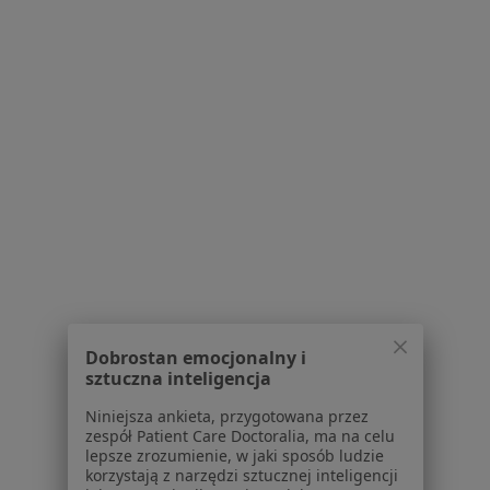
Lekarze medycyny pracy z LUX MED w Gliwicach
Więcej (6)
Więcej w kategorii: Specjaliści w ramach LUX
Najczęście leczone choroby
Nadciśnienie tętnicze Gliwice
Choroby serca Gliwice
Zaburzenia rytmu serca Gliwice
Choroba wieńcowa Gliwice
Niewydolność serca Gliwice
Więcej (15)
Dobrostan emocjonalny i
Więcej w kategorii: Najczęście leczone chorob
sztuczna inteligencja
Niniejsza ankieta, przygotowana przez
zespół Patient Care Doctoralia, ma na celu
Strona Główna
Internista
Gliwice
Lux Med
Zmień miasto
Zmień miasto
Zmień 
lepsze zrozumienie, w jaki sposób ludzie
korzystają z narzędzi sztucznej inteligencji