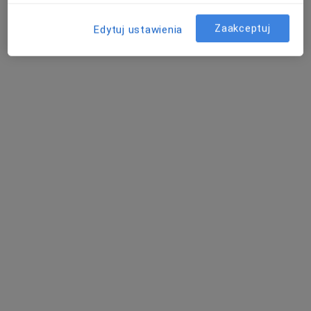
Zaakceptuj
Edytuj ustawienia
dr n. med. Hanna Siatkowska
·
Więcej
Internista, Lekarz medycyny pracy
10 opinii
Sienkiewicza 43, Radzionków
•
Mapa
Centrum Medyczne Medici
Akceptuje LUX MED
Konsultacja internistyczna
250 zł
Specjalista nie oferuje umawiania online pod tym adresem.