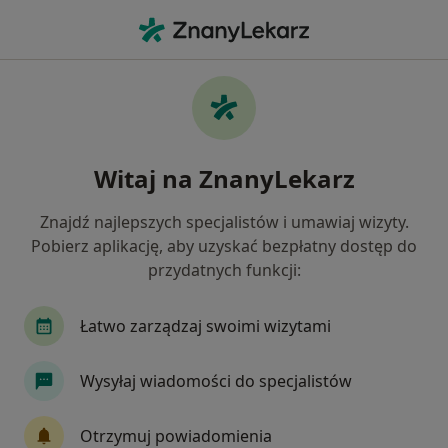
Me
Internista • Gliwice, śląskie
Filtry
Ubezpieczenie:
LUX MED
20 polecanych internistów w Gliwicach z
Witaj na ZnanyLekarz
LUX MED
Jak działają wyniki wyszukiwania
Znajdź najlepszych specjalistów i umawiaj wizyty.
Pobierz aplikację, aby uzyskać bezpłatny dostęp do
przydatnych funkcji:
Łatwo zarządzaj swoimi wizytami
Wysyłaj wiadomości do specjalistów
lek. Katarzyna Łagodzińska
Otrzymuj powiadomienia
·
Więcej
Internista, Kardiolog