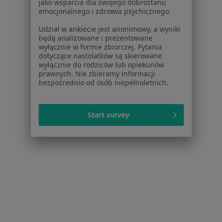
jako wsparcia dla swojego dobrostanu
emocjonalnego i zdrowia psychicznego.
Udział w ankiecie jest anonimowy, a wyniki
będą analizowane i prezentowane
wyłącznie w formie zbiorczej. Pytania
Serwis
dotyczące nastolatków są skierowane
wyłącznie do rodziców lub opiekunów
Regulamin
prawnych. Nie zbieramy informacji
Polityka prywatności pacjentów
bezpośrednio od osób niepełnoletnich.
Polityka prywatności profesjonalistów
Polityka prywatności dla profesjonalistów, których
Start survey
dane pozyskaliśmy samodzielnie
Polityka cookies
Jak działają wyniki wyszukiwania
Dostępność
O nas
Praca
Rekrutujemy!
Partnerzy
Centrum prasowe
Kontakt