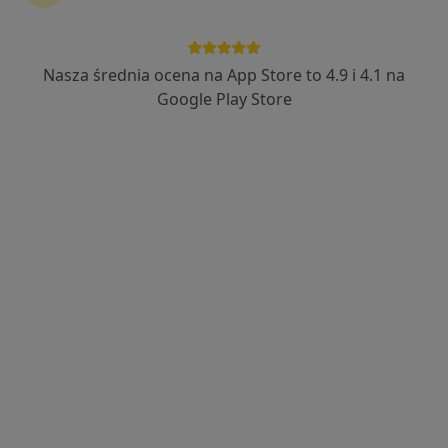
101 opinii
Sienkiewicza 43, Radzionków
•
Mapa
Nasza średnia ocena na App Store to 4.9 i 4.1 na
Centrum Medyczne Medici
Google Play Store
Akceptuje LUX MED
ECHO serca
320 zł
Specjalista nie oferuje umawiania online pod tym adresem.
Poproś o wizytę