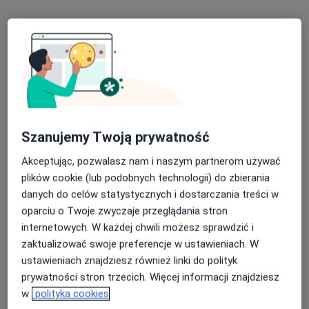
Bezpieczne płatności
Centrum Medyczne Medici
·
Więcej
Interna, Dermatologia, Okulistyka
689 opinii
Sienkiewicza 43, Radzionków
•
Mapa
Konsultacja internistyczna
250 zł
Szanujemy Twoją prywatność
Akceptując, pozwalasz nam i naszym partnerom używać
plików cookie (lub podobnych technologii) do zbierania
lek. Barbara
lek. Katarzyna
dr hab. n. med.
Magdalena
Łagodzińska
Michał Żorniak
danych do celów statystycznych i dostarczania treści w
Głogowska
kardiolog
gastrolog
oparciu o Twoje zwyczaje przeglądania stron
internista
internetowych. W każdej chwili możesz sprawdzić i
Zobacz wszystkich 6 specjalistów
zaktualizować swoje preferencje w ustawieniach. W
ustawieniach znajdziesz również linki do polityk
Brak dostępnych specjalistów z wolnymi terminami w tym centrum medycznym.
prywatności stron trzecich. Więcej informacji znajdziesz
w
polityka cookies
Pokaż profil