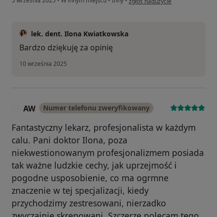
5 września 2025
•
W innym miejscu
•
Inny
•
zgłoś nadużycie
lek. dent. Ilona Kwiatkowska
Bardzo dziękuję za opinię
10 września 2025
AW
Numer telefonu zweryfikowany
A
Fantastyczny lekarz, profesjonalista w każdym
calu. Pani doktor Ilona, poza
niekwestionowanym profesjonalizmem posiada
tak ważne ludzkie cechy, jak uprzejmość i
pogodne usposobienie, co ma ogrmne
znaczenie w tej specjalizacji, kiedy
przychodzimy zestresowani, nierzadko
zwyczajnie skrępowani. Szczerze polecam tego