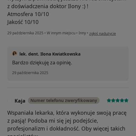
z doświadczenia doktor Ilony :) !
Atmosfera 10/10
Jakość 10/10
w opinii użytkownika Bartos
29 października 2025
•
W innym miejscu
•
Inny
•
zgłoś nadużycie
lek. dent. Ilona Kwiatkowska
Bardzo dziękuję za opinię.
29 października 2025
Kaja
Numer telefonu zweryfikowany
K
Wspaniała lekarka, która wykonuje swoją pracę
z pasją! Podoba mi się jej podejście,
profesjonalizm i dokładność. Oby więcej takich