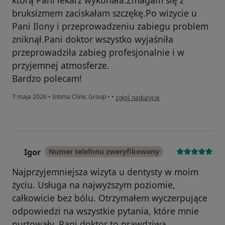
bruksizmem zaciskałam szczękę.Po wizycie u
Pani Ilony i przeprowadzeniu zabiegu problem
zniknął.Pani doktor wszystko wyjaśniła
przeprowadziła zabieg profesjonalnie i w
przyjemnej atmosferze.
Bardzo polecam!
w opinii użytkownika Zofia
7 maja 2026
•
Intima Clinic Group
•
•
zgłoś nadużycie
Igor
Numer telefonu zweryfikowany
I
Najprzyjemniejsza wizyta u dentysty w moim
życiu. Usługa na najwyższym poziomie,
całkowicie bez bólu. Otrzymałem wyczerpujące
odpowiedzi na wszystkie pytania, które mnie
nurtowały. Pani doktor to prawdziwa