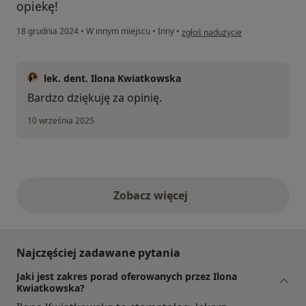
opiekę!
w opinii użytkownika Martyna
18 grudnia 2024
•
W innym miejscu
•
Inny
•
zgłoś nadużycie
lek. dent. Ilona Kwiatkowska
Bardzo dziękuję za opinię.
10 września 2025
Zobacz więcej
opinie powyżej
Najczęściej zadawane pytania
Jaki jest zakres porad oferowanych przez Ilona
Kwiatkowska?