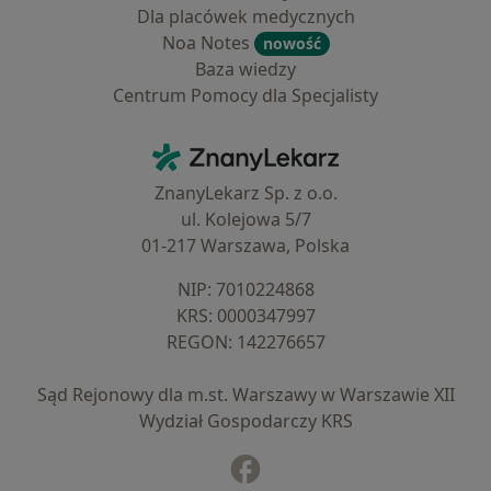
Dla placówek medycznych
Noa Notes
nowość
Baza wiedzy
Centrum Pomocy dla Specjalisty
Kontakt
ZnanyLekarz - Strona główna
ZnanyLekarz Sp. z o.o.
ul. Kolejowa 5/7
01-217 Warszawa, Polska
NIP: ⁠7010224868
KRS: ⁠0000347997
REGON: ⁠142276657
Sąd Rejonowy dla m.st. Warszawy w Warszawie XII
Wydział Gospodarczy KRS
Facebook
otwiera się w nowej karcie