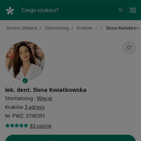
Me
Czego szukasz?
Strona Główna
Stomatolog
Kraków
Ilona Kwiatkow
Zmień miasto
lek. dent.
Ilona Kwiatkowska
O specjalizacjach
Stomatolog
·
Więcej
Kraków
3 adresy
Nr PWZ: 3748391
83 opinie