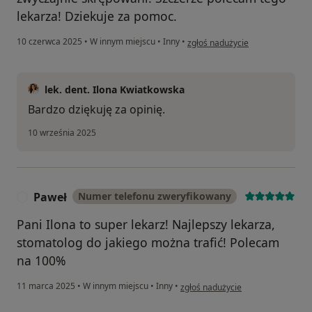
lekarza! Dziekuje za pomoc.
w opinii użytkownika AW
10 czerwca 2025
•
W innym miejscu
•
Inny
•
zgłoś nadużycie
lek. dent. Ilona Kwiatkowska
Bardzo dziękuję za opinię.
10 września 2025
Paweł
Numer telefonu zweryfikowany
P
Pani Ilona to super lekarz! Najlepszy lekarza,
stomatolog do jakiego można trafić! Polecam
na 100%
w opinii użytkownika Paweł
11 marca 2025
•
W innym miejscu
•
Inny
•
zgłoś nadużycie