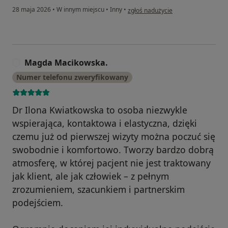
w opinii użytkownika Wojtek
28 maja 2026
•
W innym miejscu
•
Inny
•
zgłoś nadużycie
Magda Macikowska.
M
Numer telefonu zweryfikowany
Dr Ilona Kwiatkowska to osoba niezwykle
wspierająca, kontaktowa i elastyczna, dzięki
czemu już od pierwszej wizyty można poczuć się
swobodnie i komfortowo. Tworzy bardzo dobrą
atmosferę, w której pacjent nie jest traktowany
jak klient, ale jak człowiek – z pełnym
zrozumieniem, szacunkiem i partnerskim
podejściem.