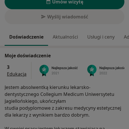
Umów wizytę
Wyślij wiadomość
Doświadczenie
Aktualności
Usługi i ceny
Ad
Moje doświadczenie
3
Edukacja
Jestem absolwentką kierunku lekarsko-
dentystycznego Collegium Medicum Uniwersytetu
Jagiellońskiego, ukończyłam
studia podyplomowe z zakresu medycyny estetycznej
dla lekarzy z wynikiem bardzo dobrym.
W swojej pracy jestem lekarzem stawiającą na