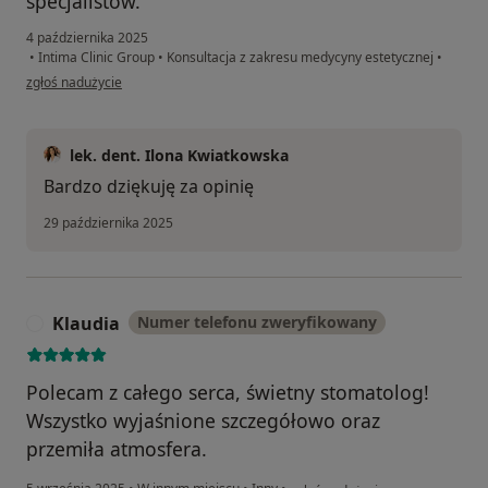
specjalistów.
4 października 2025
•
Intima Clinic Group
•
Konsultacja z zakresu medycyny estetycznej
•
w opinii użytkownika Kaja
zgłoś nadużycie
lek. dent. Ilona Kwiatkowska
Bardzo dziękuję za opinię
29 października 2025
Klaudia
Numer telefonu zweryfikowany
K
Polecam z całego serca, świetny stomatolog!
Wszystko wyjaśnione szczegółowo oraz
przemiła atmosfera.
w opinii użytkownika Klaudia