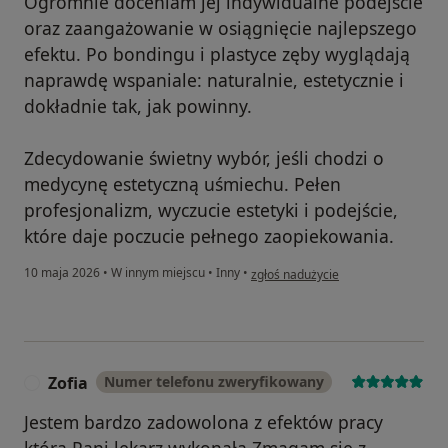
Ogromnie doceniam jej indywidualne podejście
oraz zaangażowanie w osiągnięcie najlepszego
efektu. Po bondingu i plastyce zęby wyglądają
naprawdę wspaniale: naturalnie, estetycznie i
dokładnie tak, jak powinny.
Zdecydowanie świetny wybór, jeśli chodzi o
medycynę estetyczną uśmiechu. Pełen
profesjonalizm, wyczucie estetyki i podejście,
które daje poczucie pełnego zaopiekowania.
w opinii użytkownika Magda Macik
10 maja 2026
•
W innym miejscu
•
Inny
•
zgłoś nadużycie
Zofia
Numer telefonu zweryfikowany
Z
Jestem bardzo zadowolona z efektów pracy
którą Pani lekarz wykonała.Zmagam się z