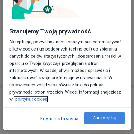
Ginekologia | Gin. i Połoznictwo I Uroginekologia
Dowiedz się więcej
| Ginekologia plastyczna | Ginekologia
12/09/2025
estetyczna | Urologia | Proktologia |
Endokrynologia I Flebologia | Diabetologia |
Szanujemy Twoją prywatność
Medycyna estetyczna
Akceptując, pozwalasz nam i naszym partnerom używać
plików cookie (lub podobnych technologii) do zbierania
danych do celów statystycznych i dostarczania treści w
oparciu o Twoje zwyczaje przeglądania stron
internetowych. W każdej chwili możesz sprawdzić i
Pokaż więcej aktualności (3)
zaktualizować swoje preferencje w ustawieniach. W
ustawieniach znajdziesz również linki do polityk
prywatności stron trzecich. Więcej informacji znajdziesz
Usługi i ceny
w
polityka cookies
Konsultacja z zakresu medycyny
estetycznej
Umów wizytę
Zaakceptuj
Edytuj ustawienia
200 zł - 250 zł
Szczegóły