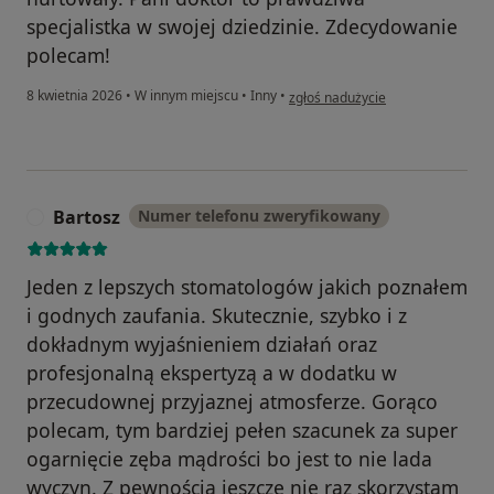
specjalistka w swojej dziedzinie. Zdecydowanie
polecam!
w opinii użytkownika Igor
8 kwietnia 2026
•
W innym miejscu
•
Inny
•
zgłoś nadużycie
Bartosz
Numer telefonu zweryfikowany
B
Jeden z lepszych stomatologów jakich poznałem
i godnych zaufania. Skutecznie, szybko i z
dokładnym wyjaśnieniem działań oraz
profesjonalną ekspertyzą a w dodatku w
przecudownej przyjaznej atmosferze. Gorąco
polecam, tym bardziej pełen szacunek za super
ogarnięcie zęba mądrości bo jest to nie lada
wyczyn. Z pewnością jeszcze nie raz skorzystam