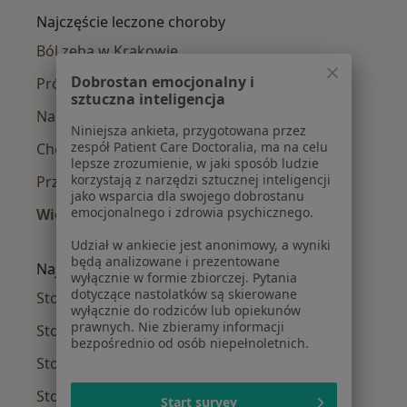
Najczęście leczone choroby
Ból zęba w Krakowie
Dobrostan emocjonalny i
Próchnica w Krakowie
sztuczna inteligencja
Nadwrażliwość zębów w Krakowie
Niniejsza ankieta, przygotowana przez
zespół Patient Care Doctoralia, ma na celu
Choroby miazgi w Krakowie
lepsze zrozumienie, w jaki sposób ludzie
korzystają z narzędzi sztucznej inteligencji
Przebarwienia zębów w Krakowie
jako wsparcia dla swojego dobrostanu
emocjonalnego i zdrowia psychicznego.
Więcej (15)
Więcej w kategorii: Najczęście leczone chorob
Udział w ankiecie jest anonimowy, a wyniki
będą analizowane i prezentowane
Najpopularniejsze ubezpieczenia
wyłącznie w formie zbiorczej. Pytania
dotyczące nastolatków są skierowane
Stomatolodzy z Allianz w Krakowie
wyłącznie do rodziców lub opiekunów
prawnych. Nie zbieramy informacji
Stomatolodzy z Signal Iduna w Krakowie
bezpośrednio od osób niepełnoletnich.
Stomatolodzy z POLMED w Krakowie
Stomatolodzy z NFZ w Krakowie
Start survey