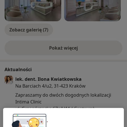
pacjentów.
Moje zainteresowania to sztuka i malarstwo. W wolnej
chwili maluję i rzeźbię. Jestem też miłośniczką podróży.
Biegle władam językiem angielskim i szwedzkim.
Zobacz galerię (7)
Pokaż więcej
o doświadczeniu
Aktualności
lek. dent. Ilona Kwiatkowska
Na Barciach 4/u2, 31-423 Kraków
Zapraszamy do dwóch dogodnych lokalizacji
Intima Clinic
ul. Grzegórzecka 67c/U11 ( Centrum)
ul. Na Barciach 4/U2 ( Prądnik Czerwony )