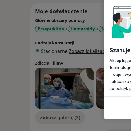
Moje doświadczenie
Główne obszary pomocy
Przepuklina
Hemoroidy
Miażdżyca
Rodzaje konsultacji
Szanuje
Stacjonarne
Zobacz lokalizacje (1)
Akceptując
Zdjęcia i filmy
technologii
Twoje zwyc
zaktualizo
do polityk 
Zobacz galerię (2)