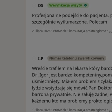
DS
Weryfikacja wizyty
D
Profesjonalne podejście do pacjenta, 
szczególnie wytłumaczone. Polecam
w 
23 lipca 2026
•
ProMedic
•
konsultacja proktologiczna
•
zg
I.P
Numer telefonu zweryfikowany
I
Wreście trafiłem na lekarza który bard
Dr .Igor jest bardzo kompetentny,pom
uśmiechnięty. Miałem problem z żylak
lydzie wstydzają się mówić.Pan Dokto
barrona prywatnie. Nie żałuję żadnej
każdemu kto ma problemy proktologic
w 
19 lipca 2026
•
ProMedic
•
konsultacja proktologiczna
•
zg