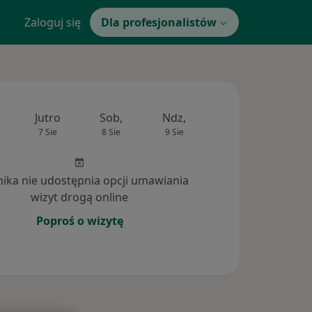
Zaloguj się
Dla profesjonalistów
Jutro
Sob,
Ndz,
Pon,
Wt,
7 Sie
8 Sie
9 Sie
10 Sie
11 Si
inika nie udostępnia opcji umawiania
wizyt drogą online
Poproś o wizytę