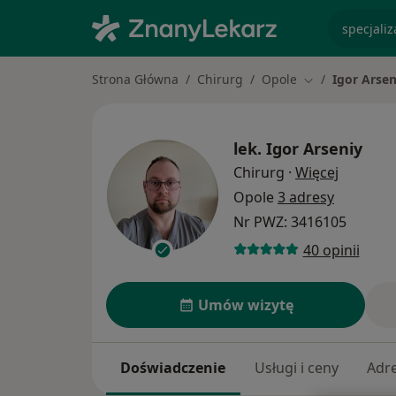
specjaliz
Strona Główna
Chirurg
Opole
Igor Arsen
Zmień miasto
lek.
Igor Arseniy
O specja
Chirurg
·
Więcej
Opole
3 adresy
Nr PWZ: 3416105
40 opinii
Umów wizytę
Doświadczenie
Usługi i ceny
Adr