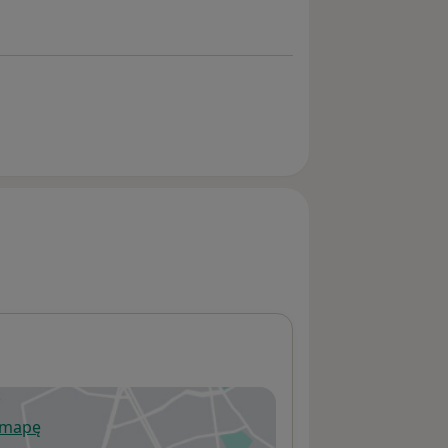
 mapę
wiera się w nowej karcie