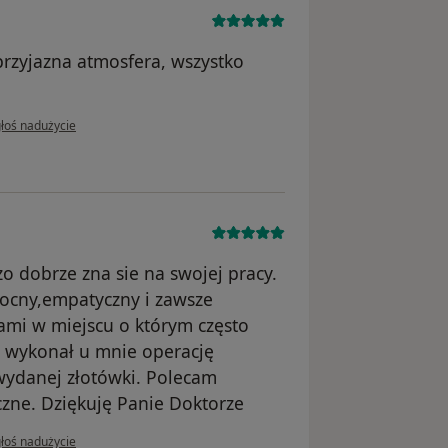
przyjazna atmosfera, wszystko
opinii użytkownika DS
łoś nadużycie
zo dobrze zna sie na swojej pracy.
ocny,empatyczny i zawsze
ami w miejscu o którym często
r wykonał u mnie operację
 wydanej złotówki. Polecam
zne. Dziękuję Panie Doktorze
opinii użytkownika I.P
łoś nadużycie