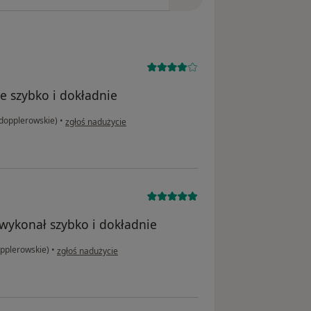
 szybko i dokładnie
w opinii użytkownika Ewa
dopplerowskie)
•
zgłoś nadużycie
wykonał szybko i dokładnie
w opinii użytkownika W.M.
pplerowskie)
•
zgłoś nadużycie