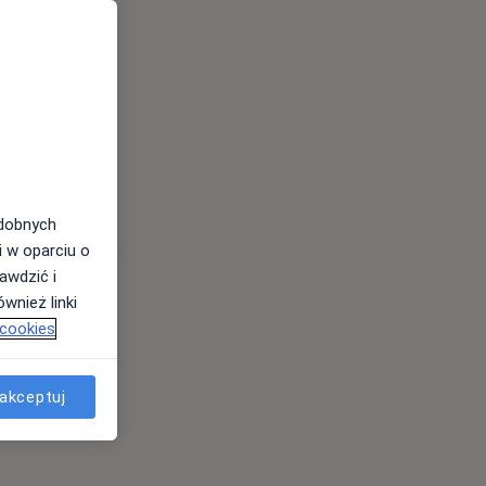
odobnych
i w oparciu o
awdzić i
wnież linki
 cookies
akceptuj