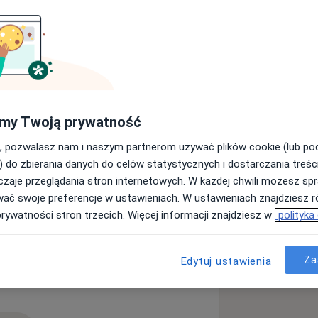
a11y_sr_more_diseases
Choroby naczyń
Znamiona
+13
my Twoją prywatność
, pozwalasz nam i naszym partnerom używać plików cookie (lub p
) do zbierania danych do celów statystycznych i dostarczania treśc
zaje przeglądania stron internetowych. W każdej chwili możesz spr
wać swoje preferencje w ustawieniach. W ustawieniach znajdziesz ró
prywatności stron trzecich. Więcej informacji znajdziesz w
polityka
Za
Edytuj ustawienia