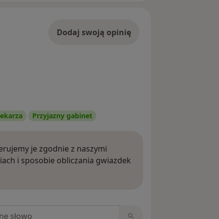
Dodaj swoją opinię
ekarza
Przyjazny gabinet
rujemy je zgodnie z naszymi
iach i sposobie obliczania gwiazdek
ięcej o opiniach
niach