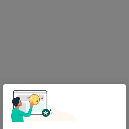
mgr Julia Kononova
·
Więcej
Higienistka/higienista stomatologiczny
65 opinii
Adres 1
Adres 2
Grzegórzecka 67C, Kraków
•
Mapa
EstiDental Specjalistyczne Centrum Stomatologii Estetycznej
Higienizacja
400 zł
Specjalista nie oferuje umawiania online pod tym adresem.
Poproś o wizytę