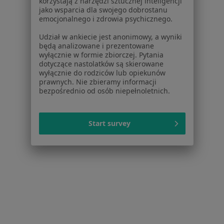
korzystają z narzędzi sztucznej inteligencji
Brak dostępnych specjalistów z wolnymi terminami w tym centrum medycznym.
jako wsparcia dla swojego dobrostanu
emocjonalnego i zdrowia psychicznego.
Pokaż profil
Udział w ankiecie jest anonimowy, a wyniki
będą analizowane i prezentowane
wyłącznie w formie zbiorczej. Pytania
dotyczące nastolatków są skierowane
wyłącznie do rodziców lub opiekunów
prawnych. Nie zbieramy informacji
bezpośrednio od osób niepełnoletnich.
Start survey
Zhanna Savchuk
·
Więcej
Higienistka/higienista stomatologiczny
14 opinii
Adres 1
Adres 2
Królowej Jadwigi 148A/1A, Kraków
•
Mapa
Centrum Medyczne SUPERMED