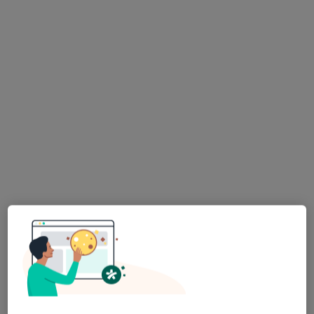
mgr Julia Kononova
·
Więcej
Higienistka/higienista stomatologiczny
65 opinii
Adres 1
Adres 2
Grzegórzecka 67C, Kraków
•
Mapa
EstiDental Specjalistyczne Centrum Stomatologii Estetycznej
Higienizacja
400 zł
Specjalista nie oferuje umawiania online pod tym adresem.