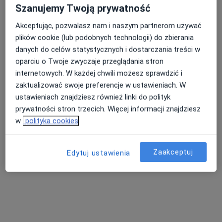
Poproś o wizytę
Szanujemy Twoją prywatność
Akceptując, pozwalasz nam i naszym partnerom używać
plików cookie (lub podobnych technologii) do zbierania
danych do celów statystycznych i dostarczania treści w
oparciu o Twoje zwyczaje przeglądania stron
internetowych. W każdej chwili możesz sprawdzić i
zaktualizować swoje preferencje w ustawieniach. W
ustawieniach znajdziesz również linki do polityk
prywatności stron trzecich. Więcej informacji znajdziesz
Urszula Matejczuk (Litewka)
w
polityka cookies
·
Więcej
Higienistka/higienista stomatologiczny
46 opinii
Zaakceptuj
Edytuj ustawienia
Wrocławska 80/54, Kraków
•
Mapa
Dent Kraków Stomatologia, Implantologia i Ortodoncja- Wrocławska 80/54
Higienizacja
od 400 zł
Specjalista nie oferuje umawiania online pod tym adresem.