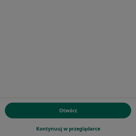
Dent Plus Stomatologia Broniccy
Higienistyka stomatologiczna, Chirurgia stomatologiczna,
·
Więcej
Stomatologia
Kobierzyńska 124/LU7, Kraków
•
Mapa
Brak dostępnych specjalistów z wolnymi terminami w tym centrum medycznym.
Pokaż profil
Otwórz
Kontynuuj w przeglądarce
Powiązane
|
Oferty pracy -