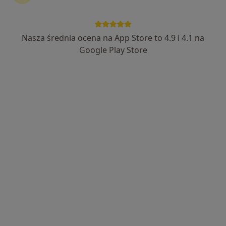
Bezpieczne płatności
lic. Katarzyna Dudek-Michałkiewicz
Nasza średnia ocena na App Store to 4.9 i 4.1 na
Google Play Store
·
Więcej
Higienistka/higienista stomatologiczny
18 opinii
Zawiła 65X, Kraków
•
Mapa
MediSmile
Higienizacja
430 zł
Specjalista nie oferuje umawiania online pod tym adresem.
Poproś o wizytę