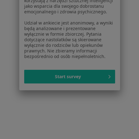
korzystają z narzędzi sztucznej inteligencji
jako wsparcia dla swojego dobrostanu
Pokaż profil
emocjonalnego i zdrowia psychicznego.
Udział w ankiecie jest anonimowy, a wyniki
będą analizowane i prezentowane
wyłącznie w formie zbiorczej. Pytania
dotyczące nastolatków są skierowane
wyłącznie do rodziców lub opiekunów
prawnych. Nie zbieramy informacji
bezpośrednio od osób niepełnoletnich.
Start survey
Magdalena Książek
·
Więcej
Higienistka/higienista stomatologiczny
3 opinie
Zakopiańska 31, Mogilany
•
Mapa
Dolina Uśmiechu
Higienizacja
300 zł
Specjalista nie oferuje umawiania online pod tym adresem.