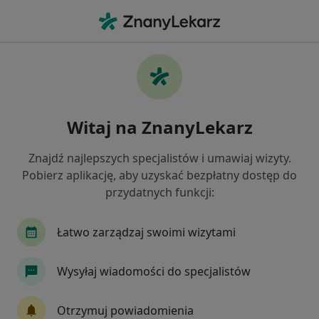
Me
Higienistka Higienista Stomatologiczny • Skawina, małopolskie
Filtry
Ubezpieczenie
Mapa
Polecani higienistki/higieniści
Witaj na ZnanyLekarz
stomatologiczni w Skawinie
Jak działają wyniki wyszukiwania
Znajdź najlepszych specjalistów i umawiaj wizyty.
Pobierz aplikację, aby uzyskać bezpłatny dostęp do
przydatnych funkcji:
Wybierz swoje ubezpieczenie
Łatwo zarządzaj swoimi wizytami
Wysyłaj wiadomości do specjalistów
Otrzymuj powiadomienia