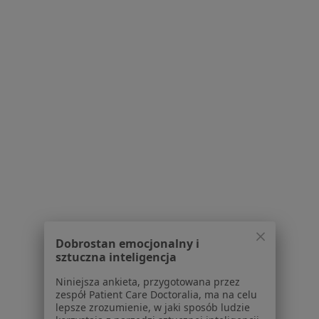
Karola Bunscha 23, Kraków
•
Mapa
Brak dostępnych specjalistów z wolnymi terminami w tym centrum medycznym.
Pokaż profil
Czerwone Maki Stomatologia
Dobrostan emocjonalny i
Higienistyka stomatologiczna, Stomatologia, Chirurgia
sztuczna inteligencja
·
Więcej
stomatologiczna
Niniejsza ankieta, przygotowana przez
Bobrzyńskiego 37, Kraków
•
Mapa
zespół Patient Care Doctoralia, ma na celu
lepsze zrozumienie, w jaki sposób ludzie
Brak dostępnych specjalistów z wolnymi terminami w tym centrum medycznym.