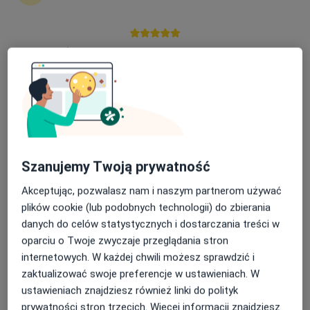
mgr Natalia Jończy
·
Więcej
Higienistka/higienista stomatologiczny
7 opinii
Nasza średnia ocena na App Store to 4.9 i 4.1 na
ppłk. Jana Dunin-Brzezińskiego 10/5, Myślenice
•
Mapa
Google Play Store
ŚWIAT UŚMIECHU FEDCZYSZYN
Higienizacja
od 450 zł
Specjalista nie oferuje umawiania online pod tym adresem.
Poproś o wizytę
Szanujemy Twoją prywatność
Akceptując, pozwalasz nam i naszym partnerom używać
plików cookie (lub podobnych technologii) do zbierania
danych do celów statystycznych i dostarczania treści w
oparciu o Twoje zwyczaje przeglądania stron
internetowych. W każdej chwili możesz sprawdzić i
zaktualizować swoje preferencje w ustawieniach. W
ustawieniach znajdziesz również linki do polityk
Bezpieczne płatności
prywatności stron trzecich. Więcej informacji znajdziesz