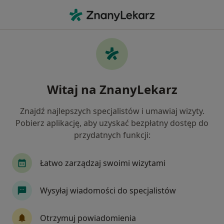
Me
Higienistka Higienista Stomatologiczny • Mszana Dolna, małopolskie
Filtry
Mapa
Polecani higienistki/higieniści
Witaj na ZnanyLekarz
stomatologiczni w Mszanie Dolnej
Jak działają wyniki wyszukiwania
Znajdź najlepszych specjalistów i umawiaj wizyty.
Pobierz aplikację, aby uzyskać bezpłatny dostęp do
przydatnych funkcji:
Łatwo zarządzaj swoimi wizytami
Wysyłaj wiadomości do specjalistów
Bezpieczne płatności
Otrzymuj powiadomienia