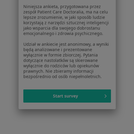
Dla lekarzy
Niniejsza ankieta, przygotowana przez
Dla placówek medycznych
zespół Patient Care Doctoralia, ma na celu
Noa Notes
nowość
lepsze zrozumienie, w jaki sposób ludzie
korzystają z narzędzi sztucznej inteligencji
Baza wiedzy
jako wsparcia dla swojego dobrostanu
Centrum Pomocy dla Specjalisty
emocjonalnego i zdrowia psychicznego.
Kontakt
Udział w ankiecie jest anonimowy, a wyniki
ZnanyLekarz - Strona główna
będą analizowane i prezentowane
wyłącznie w formie zbiorczej. Pytania
ZnanyLekarz Sp. z o.o.
dotyczące nastolatków są skierowane
ul. Kolejowa 5/7
wyłącznie do rodziców lub opiekunów
01-217 Warszawa, Polska
prawnych. Nie zbieramy informacji
bezpośrednio od osób niepełnoletnich.
NIP: ⁠7010224868
KRS: ⁠0000347997
Start survey
REGON: ⁠142276657
Sąd Rejonowy dla m.st. Warszawy w Warszawie XII
Wydział Gospodarczy KRS
Facebook
otwiera się w nowej karcie