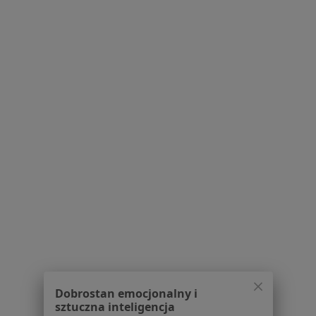
O nas
Praca
Rekrutujemy!
Partnerzy
Centrum prasowe
Kontakt
Dla pacjentów
Lekarze
Placówki medyczne
Pytania i odpowiedzi
Usługi i zabiegi
Choroby
Pomoc
Aplikacje mobilne
Blog dla pacjentów
Dla profesjonalistów
Dobrostan emocjonalny i
Cennik
sztuczna inteligencja