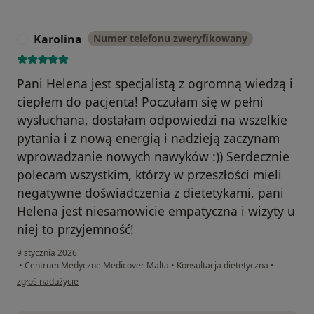
Karolina
Numer telefonu zweryfikowany
K
Pani Helena jest specjalistą z ogromną wiedzą i
ciepłem do pacjenta! Poczułam się w pełni
wysłuchana, dostałam odpowiedzi na wszelkie
pytania i z nową energią i nadzieją zaczynam
wprowadzanie nowych nawyków :)) Serdecznie
polecam wszystkim, którzy w przeszłości mieli
negatywne doświadczenia z dietetykami, pani
Helena jest niesamowicie empatyczna i wizyty u
niej to przyjemność!
9 stycznia 2026
•
Centrum Medyczne Medicover Malta
•
Konsultacja dietetyczna
•
w opinii użytkownika Karolina
zgłoś nadużycie