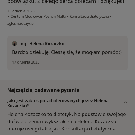
obowiązku. Z całego serca polecam i dziękuję!!
13 grudnia 2025
•
Centum Medicover Poznań Malta
•
Konsultacja dietetyczna
•
w opinii użytkownika Pacjent
zgłoś nadużycie
mgr Helena Kozaczko
Bardzo dziękuję! Cieszę się, że mogłam pomóc :)
17 grudnia 2025
Najczęściej zadawane pytania
Jaki jest zakres porad oferowanych przez Helena
Kozaczko?
Helena Kozaczko to dietetyk. Na podstawie swojego
doświadczenia i wykształcenia Helena Kozaczko
oferuje usługi takie jak: Konsultacja dietetyczna.