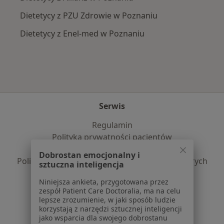
Dietetycy z PZU Zdrowie w Poznaniu
Dietetycy z Enel-med w Poznaniu
Serwis
Regulamin
Polityka prywatności pacjentów
Polityka prywatności profesjonalistów
Dobrostan emocjonalny i
Polityka prywatności dla profesjonalistów, których
sztuczna inteligencja
dane pozyskaliśmy samodzielnie
Niniejsza ankieta, przygotowana przez
Polityka cookies
zespół Patient Care Doctoralia, ma na celu
Jak działają wyniki wyszukiwania
lepsze zrozumienie, w jaki sposób ludzie
Dostępność
korzystają z narzędzi sztucznej inteligencji
jako wsparcia dla swojego dobrostanu
O nas