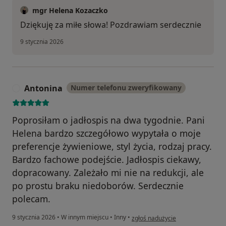
mgr Helena Kozaczko
Dziękuję za miłe słowa! Pozdrawiam serdecznie
9 stycznia 2026
Antonina
Numer telefonu zweryfikowany
A
Poprosiłam o jadłospis na dwa tygodnie. Pani
Helena bardzo szczegółowo wypytała o moje
preferencje żywieniowe, styl życia, rodzaj pracy.
Bardzo fachowe podejście. Jadłospis ciekawy,
dopracowany. Zależało mi nie na redukcji, ale
po prostu braku niedoborów. Serdecznie
polecam.
w opinii użytkownika Antonina
9 stycznia 2026
•
W innym miejscu
•
Inny
•
zgłoś nadużycie