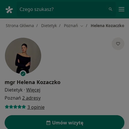
Me
Czego szukasz?
Strona Główna
Dietetyk
Poznań
Helena Kozaczko
Zmień miasto
mgr
Helena Kozaczko
O specjalizacjach
Dietetyk
·
Więcej
Poznań
2 adresy
3 opinie
Umów wizytę