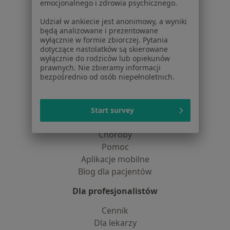
emocjonalnego i zdrowia psychicznego.
Praca
Rekrutujemy!
Partnerzy
Udział w ankiecie jest anonimowy, a wyniki
będą analizowane i prezentowane
Centrum prasowe
wyłącznie w formie zbiorczej. Pytania
Kontakt
dotyczące nastolatków są skierowane
wyłącznie do rodziców lub opiekunów
Dla pacjentów
prawnych. Nie zbieramy informacji
bezpośrednio od osób niepełnoletnich.
Lekarze
Placówki medyczne
Pytania i odpowiedzi
Start survey
Usługi i zabiegi
Choroby
Pomoc
Aplikacje mobilne
Blog dla pacjentów
Dla profesjonalistów
Cennik
Dla lekarzy