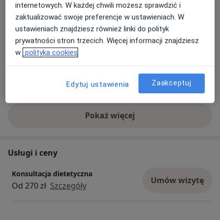
Psychodietetyk
internetowych. W każdej chwili możesz sprawdzić i
zaktualizować swoje preferencje w ustawieniach. W
Główne obszary pomocy
ustawieniach znajdziesz również linki do polityk
Choroby metaboliczne
Insulinooporność
prywatności stron trzecich. Więcej informacji znajdziesz
a11y_sr_m
Cukrzyca
Choroby wątroby
Otyłość
+25
w
polityka cookies
Rodzaje konsultacji
Zaakceptuj
Edytuj ustawienia
Stacjonarne
Zobacz lokalizacje (2)
Pokaż więcej
o doświadczeniu
Usługi i ceny
Konsultacja dietetyczna
Umów wizytę
Od 270 zł
Szczegóły