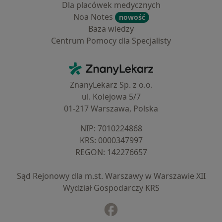
Dla placówek medycznych
Noa Notes
nowość
Baza wiedzy
Centrum Pomocy dla Specjalisty
Kontakt
ZnanyLekarz - Strona główna
ZnanyLekarz Sp. z o.o.
ul. Kolejowa 5/7
01-217 Warszawa, Polska
NIP: ⁠7010224868
KRS: ⁠0000347997
REGON: ⁠142276657
Sąd Rejonowy dla m.st. Warszawy w Warszawie XII
Wydział Gospodarczy KRS
Facebook
otwiera się w nowej karcie