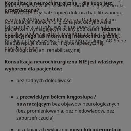
Konsultacja neurochirurgiczna – dla kogo jest
Jorku, gdzie stawiał pierwsze neurochirurgiczne kroki.
przeznaczona?
W roku 2019 uzyskał stopień doktora habilitowanego,
w roku 2024 Prezydent RP Andrzej Duda nadał mu
Konsultacja neurochirurgiczna jest dedykowana
tytuł profesora medycyny. Autor ponad dwustu
pacjentom wymagającym oceny pod kątem
leczenia
publikacji dotyczących chirurgii kręgosłupa. Członek
operacyjnego lub interwencji neurochirurgicznej
.
Polskiego Towarzystwa Chirurgii Kręgosłupa, AO Spine
Nie zastępuje konsultacji fizjoterapeutycznej,
oraz Eurospine.
neurologicznej ani rehabilitacyjnej.
Konsultacja neurochirurgiczna NIE jest właściwym
wyborem dla pacjentów:
bez żadnych dolegliwości
z
przewlekłym bólem kręgosłupa /
nawracającym
bez objawów neurologicznych
(bez promieniowania, bez niedowładów, bez
zaburzeń czucia)
oczekujących wyłącznie
opisu lub interpretacji