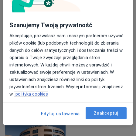
(fizjoterapia, farmakoterapia ≥ 6–12 tygodni)
O mnie
więcej
z
podejrzeniem patologii wymagającej leczenia
Zakres porad
Szanujemy Twoją prywatność
operacyjnego
(przepuklina dysku z uciskiem
Neurochirurgia
korzenia, stenoza kanału kręgowego,
Akceptując, pozwalasz nam i naszym partnerom używać
niestabilność kręgosłupa, nowotwór, infekcja)
Główne obszary pomocy
plików cookie (lub podobnych technologii) do zbierania
Rwa kulszowa
Stenoza kanału kręgowego
danych do celów statystycznych i dostarczania treści w
z
narastającymi objawami neurologicznymi
oparciu o Twoje zwyczaje przeglądania stron
a11y
Choroby kręgosłupa
Przepuklina kręgosłupa
+3
wymagającymi pilnej oceny
internetowych. W każdej chwili możesz sprawdzić i
zaktualizować swoje preferencje w ustawieniach. W
Pacjenci których przyjmuję
ustawieniach znajdziesz również linki do polityk
Dorośli (Tylko pod niektórymi adresami)
prywatności stron trzecich. Więcej informacji znajdziesz
Rodzaje konsultacji
w
polityka cookies
Stacjonarne
Zobacz lokalizacje (2)
Zaakceptuj
Edytuj ustawienia
Zdjęcia i filmy