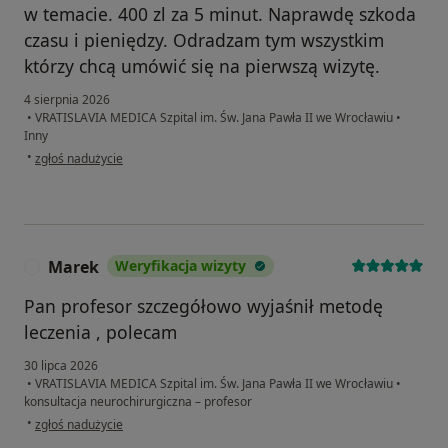
w temacie. 400 zl za 5 minut. Naprawdę szkoda
czasu i pieniędzy. Odradzam tym wszystkim
którzy chcą umówić się na pierwszą wizytę.
4 sierpnia 2026
•
VRATISLAVIA MEDICA Szpital im. Św. Jana Pawła II we Wrocławiu
•
Inny
w opinii użytkownika Marcin
•
zgłoś nadużycie
Marek
Weryfikacja wizyty
M
Pan profesor szczegółowo wyjaśnił metodę
leczenia , polecam
30 lipca 2026
•
VRATISLAVIA MEDICA Szpital im. Św. Jana Pawła II we Wrocławiu
•
konsultacja neurochirurgiczna – profesor
w opinii użytkownika Marek
•
zgłoś nadużycie