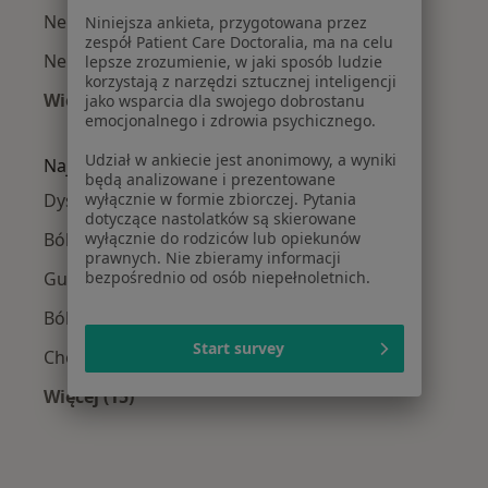
Neurochirurdzy Śródmieście
Niniejsza ankieta, przygotowana przez
zespół Patient Care Doctoralia, ma na celu
Neurochirurdzy Psie Pole
lepsze zrozumienie, w jaki sposób ludzie
korzystają z narzędzi sztucznej inteligencji
Więcej (1)
jako wsparcia dla swojego dobrostanu
emocjonalnego i zdrowia psychicznego.
Więcej w kategorii: Neurochirurdzy w pobliżu
Udział w ankiecie jest anonimowy, a wyniki
Najczęście leczone choroby
będą analizowane i prezentowane
Dyskopatia w Wrocławiu
wyłącznie w formie zbiorczej. Pytania
dotyczące nastolatków są skierowane
Bóle kręgosłupa w Wrocławiu
wyłącznie do rodziców lub opiekunów
prawnych. Nie zbieramy informacji
Guzy mózgu w Wrocławiu
bezpośrednio od osób niepełnoletnich.
Ból pleców w Wrocławiu
Start survey
Choroby kręgosłupa w Wrocławiu
Więcej (15)
Więcej w kategorii: Najczęście leczone chorob