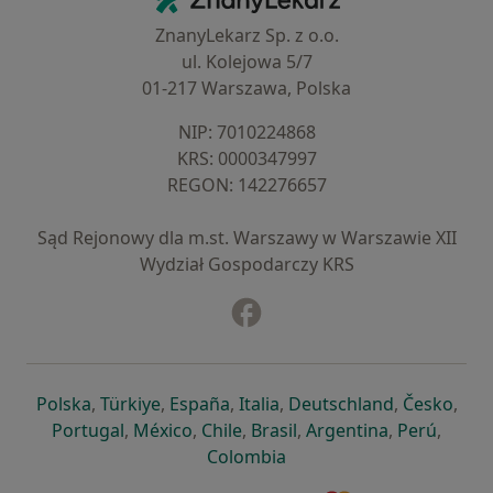
ZnanyLekarz Sp. z o.o.
ul. Kolejowa 5/7
01-217 Warszawa, Polska
NIP: ⁠7010224868
KRS: ⁠0000347997
REGON: ⁠142276657
Sąd Rejonowy dla m.st. Warszawy w Warszawie XII
Wydział Gospodarczy KRS
Facebook
otwiera się w nowej karcie
otwiera się w nowej karcie
otwiera się w nowej karcie
otwiera się w nowej karcie
otwiera się w nowej karci
otwiera się
otwi
Polska
,
Türkiye
,
España
,
Italia
,
Deutschland
,
Česko
,
otwiera się w nowej karcie
otwiera się w nowej karcie
otwiera się w nowej karcie
otwiera się w nowej kar
otwiera się 
otwier
Portugal
,
México
,
Chile
,
Brasil
,
Argentina
,
Perú
,
otwiera się w nowej karc
Colombia