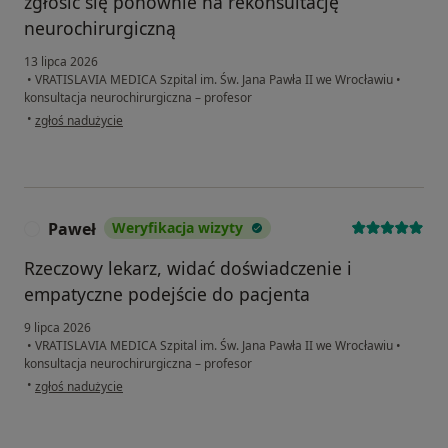
zgłosić się ponownie na rekonsultację
neurochirurgiczną
13 lipca 2026
•
VRATISLAVIA MEDICA Szpital im. Św. Jana Pawła II we Wrocławiu
•
konsultacja neurochirurgiczna – profesor
w opinii użytkownika Anarzej
•
zgłoś nadużycie
Paweł
Weryfikacja wizyty
P
Rzeczowy lekarz, widać doświadczenie i
empatyczne podejście do pacjenta
9 lipca 2026
•
VRATISLAVIA MEDICA Szpital im. Św. Jana Pawła II we Wrocławiu
•
konsultacja neurochirurgiczna – profesor
w opinii użytkownika Paweł
•
zgłoś nadużycie