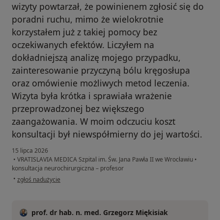
wizyty powtarzał, że powinienem zgłosić się do
poradni ruchu, mimo że wielokrotnie
korzystałem już z takiej pomocy bez
oczekiwanych efektów. Liczyłem na
dokładniejszą analizę mojego przypadku,
zainteresowanie przyczyną bólu kręgosłupa
oraz omówienie możliwych metod leczenia.
Wizyta była krótka i sprawiała wrażenie
przeprowadzonej bez większego
zaangażowania. W moim odczuciu koszt
konsultacji był niewspółmierny do jej wartości.
15 lipca 2026
•
VRATISLAVIA MEDICA Szpital im. Św. Jana Pawła II we Wrocławiu
•
konsultacja neurochirurgiczna – profesor
w opinii użytkownika G.R.
•
zgłoś nadużycie
prof. dr hab. n. med. Grzegorz Miękisiak