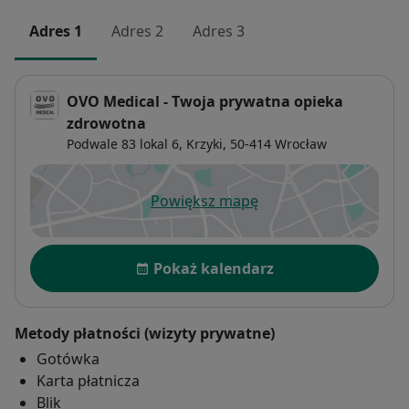
Adres 1
Adres 2
Adres 3
OVO Medical - Twoja prywatna opieka
zdrowotna
Podwale 83 lokal 6,
Krzyki
, 50-414
Wrocław
Powiększ mapę
otwiera się w nowej karcie
Dostępność
Pokaż kalendarz
Metody płatności (wizyty prywatne)
Gotówka
Karta płatnicza
Blik