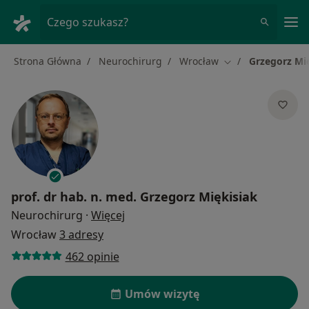
Me
Czego szukasz?
Strona Główna
Neurochirurg
Wrocław
Grzegorz Mi
Zmień miasto
prof. dr hab. n. med.
Grzegorz Miękisiak
O specjalizacjach
Neurochirurg
·
Więcej
Wrocław
3 adresy
462 opinie
Umów wizytę