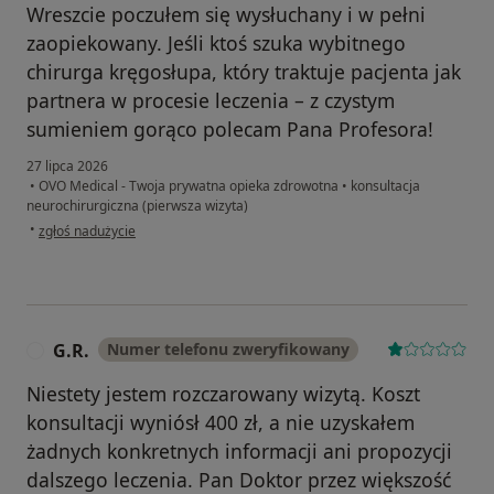
Wreszcie poczułem się wysłuchany i w pełni
zaopiekowany. Jeśli ktoś szuka wybitnego
chirurga kręgosłupa, który traktuje pacjenta jak
partnera w procesie leczenia – z czystym
sumieniem gorąco polecam Pana Profesora!
27 lipca 2026
•
OVO Medical - Twoja prywatna opieka zdrowotna
•
konsultacja
neurochirurgiczna (pierwsza wizyta)
w opinii użytkownika Konstanty
•
zgłoś nadużycie
G.R.
Numer telefonu zweryfikowany
G
Niestety jestem rozczarowany wizytą. Koszt
konsultacji wyniósł 400 zł, a nie uzyskałem
żadnych konkretnych informacji ani propozycji
dalszego leczenia. Pan Doktor przez większość