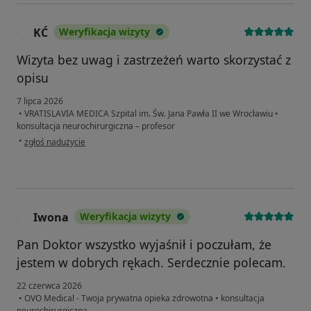
KĆ
Weryfikacja wizyty
K
Wizyta bez uwag i zastrzeżeń warto skorzystać z
opisu
7 lipca 2026
•
VRATISLAVIA MEDICA Szpital im. Św. Jana Pawła II we Wrocławiu
•
konsultacja neurochirurgiczna – profesor
w opinii użytkownika KĆ
•
zgłoś nadużycie
Iwona
Weryfikacja wizyty
I
Pan Doktor wszystko wyjaśnił i poczułam, że
jestem w dobrych rękach. Serdecznie polecam.
22 czerwca 2026
•
OVO Medical - Twoja prywatna opieka zdrowotna
•
konsultacja
neurochirurgiczna