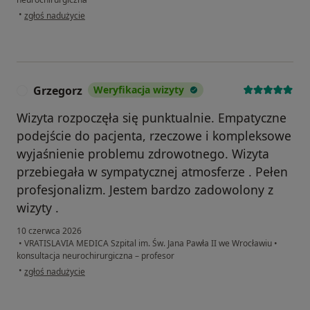
w opinii użytkownika Iwona
•
zgłoś nadużycie
Grzegorz
Weryfikacja wizyty
G
Wizyta rozpoczęła się punktualnie. Empatyczne
podejście do pacjenta, rzeczowe i kompleksowe
wyjaśnienie problemu zdrowotnego. Wizyta
przebiegała w sympatycznej atmosferze . Pełen
profesjonalizm. Jestem bardzo zadowolony z
wizyty .
10 czerwca 2026
•
VRATISLAVIA MEDICA Szpital im. Św. Jana Pawła II we Wrocławiu
•
konsultacja neurochirurgiczna – profesor
w opinii użytkownika Grzegorz
•
zgłoś nadużycie