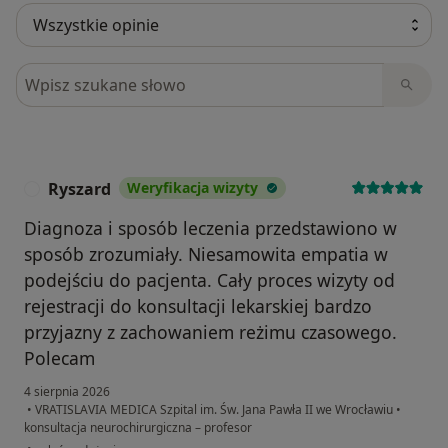
Szukaj w opiniach
Ryszard
Weryfikacja wizyty
R
Diagnoza i sposób leczenia przedstawiono w
sposób zrozumiały. Niesamowita empatia w
podejściu do pacjenta. Cały proces wizyty od
rejestracji do konsultacji lekarskiej bardzo
przyjazny z zachowaniem reżimu czasowego.
Polecam
4 sierpnia 2026
•
VRATISLAVIA MEDICA Szpital im. Św. Jana Pawła II we Wrocławiu
•
konsultacja neurochirurgiczna – profesor
w opinii użytkownika Ryszard