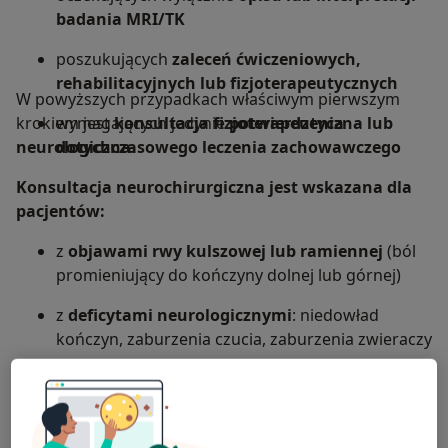
badania MRI/TK
poszukujących
zaleceń ćwiczeniowych,
rehabilitacyjnych lub fizjoterapeutycznych
W powyższych przypadkach właściwym pierwszym
krokiem jest
wymagających jedynie
konsultacja fizjoterapeutyczna lub
potwierdzenia
neurologiczna
dotychczasowego leczenia zachowawczego
.
Konsultacja neurochirurgiczna jest wskazana dla
pacjentów:
z
objawami rwy kulszowej lub ramiennej
(ból
promieniujący do kończyny dolnej lub górnej)
z
deficytami neurologicznymi
: niedowład
kończyn, zaburzenia czucia, zaburzenia zwieraczy
z
trudnościami w chodzeniu lub utrzymaniu
równowagi
związanymi z patologią kręgosłupa
po nieskutecznym leczeniu zachowawczym