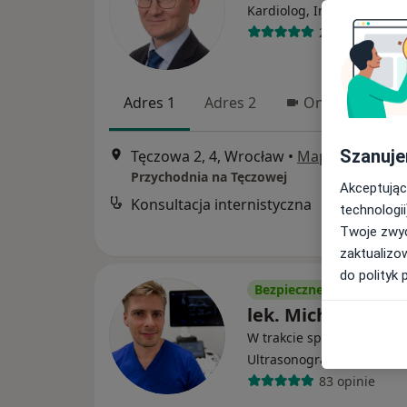
·
Wię
Kardiolog, Internista
299 opinii
Adres 1
Adres 2
Online
Szanuje
Tęczowa 2, 4, Wrocław
•
Mapa
Przychodnia na Tęczowej
Akceptując
Konsultacja internistyczna
technologii
Twoje zwyc
zaktualizo
do polityk 
Bezpieczne płatności
lek. Michał Doros
W trakcie specjalizacji (Ra
·
Więce
Ultrasonografista
83 opinie