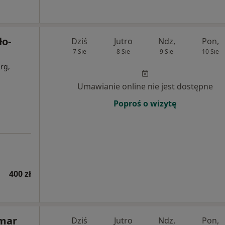
ło-
Dziś
Jutro
Ndz,
Pon,
7 Sie
8 Sie
9 Sie
10 Sie
rg,
Umawianie online nie jest dostępne
Poproś o wizytę
400 zł
emar
Dziś
Jutro
Ndz,
Pon,