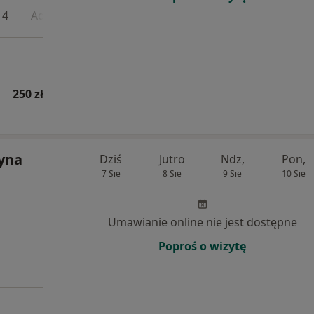
 4
Adres 5
250 zł
zyna
Dziś
Jutro
Ndz,
Pon,
7 Sie
8 Sie
9 Sie
10 Sie
Umawianie online nie jest dostępne
Poproś o wizytę