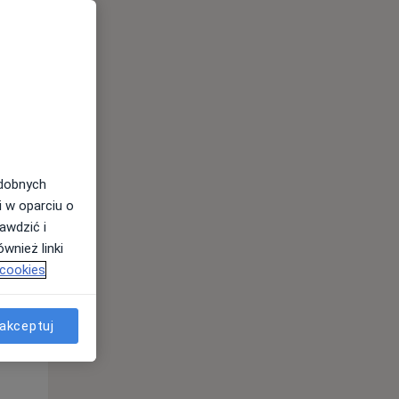
odobnych
i w oparciu o
awdzić i
wnież linki
 cookies
Wt,
Śr,
Czw,
11 Sie
12 Sie
13 Sie
akceptuj