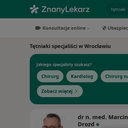
specjaliz
Konsultacje online
Ubezpiec
Tętniaki specjaliści w Wrocławiu
Jakiego specjalisty szukasz?
Chirurg
Kardiolog
Chirurg n
Zobacz więcej
dr n. med. Marcin
Drozd