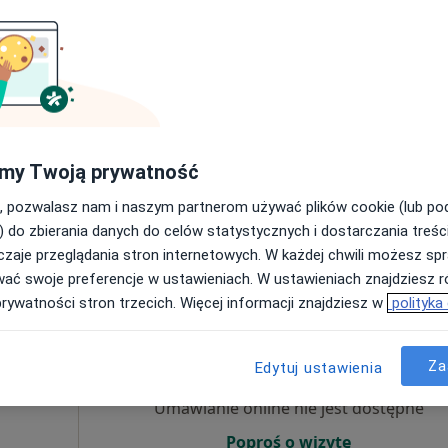
cej
Umawianie online nie jest dostępne
Poproś o wizytę
my Twoją prywatność
, pozwalasz nam i naszym partnerom używać plików cookie (lub p
400 zł
) do zbierania danych do celów statystycznych i dostarczania treśc
zaje przeglądania stron internetowych. W każdej chwili możesz spr
wać swoje preferencje w ustawieniach. W ustawieniach znajdziesz ró
prywatności stron trzecich. Więcej informacji znajdziesz w
polityka
Dziś
Jutro
Ndz,
Pon,
7 Sie
8 Sie
9 Sie
10 Sie
z
Za
Edytuj ustawienia
diolog),
j
Umawianie online nie jest dostępne
Poproś o wizytę