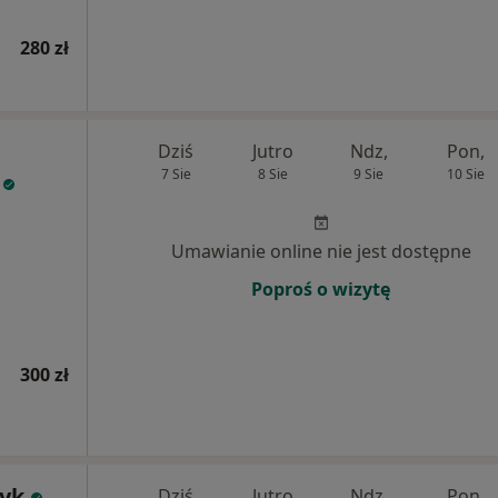
280 zł
Dziś
Jutro
Ndz,
Pon,
7 Sie
8 Sie
9 Sie
10 Sie
Umawianie online nie jest dostępne
Poproś o wizytę
300 zł
nyk
Dziś
Jutro
Ndz,
Pon,