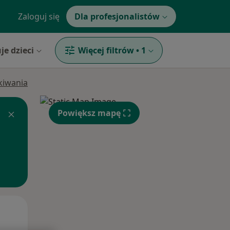
Zaloguj się
Dla profesjonalistów
je dzieci
Więcej filtrów
•
1
ukiwania
Powiększ mapę
Wt,
Śr,
Czw,
11 Sie
12 Sie
13 Sie