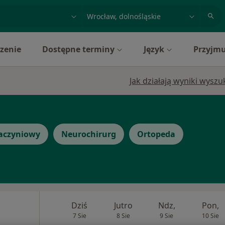
acja, badanie lub nazwisko
miasto lub dzielnica
zenie
Dostępne terminy
Język
Przyjmu
Jak działają wyniki wysz
aczyniowy
Neurochirurg
Ortopeda
Dziś
Jutro
Ndz,
Pon,
7 Sie
8 Sie
9 Sie
10 Sie