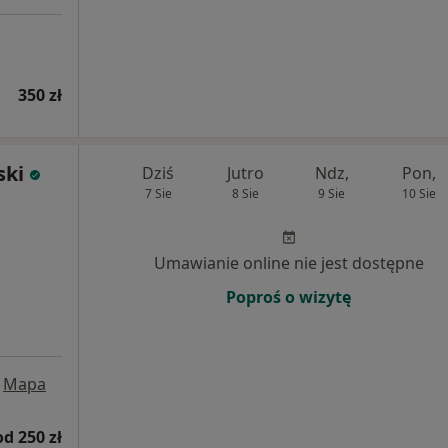
350 zł
ski
Dziś
Jutro
Ndz,
Pon,
7 Sie
8 Sie
9 Sie
10 Sie
Umawianie online nie jest dostępne
Poproś o wizytę
Mapa
od 250 zł