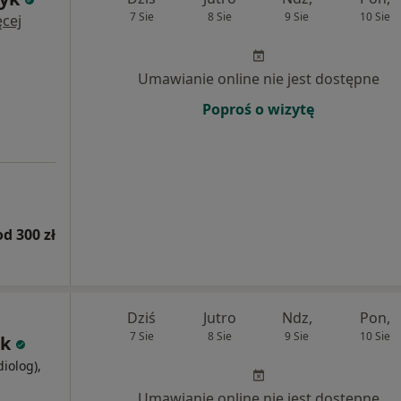
7 Sie
8 Sie
9 Sie
10 Sie
cej
Umawianie online nie jest dostępne
Poproś o wizytę
od 300 zł
Dziś
Jutro
Ndz,
Pon,
7 Sie
8 Sie
9 Sie
10 Sie
ek
diolog),
j
Umawianie online nie jest dostępne