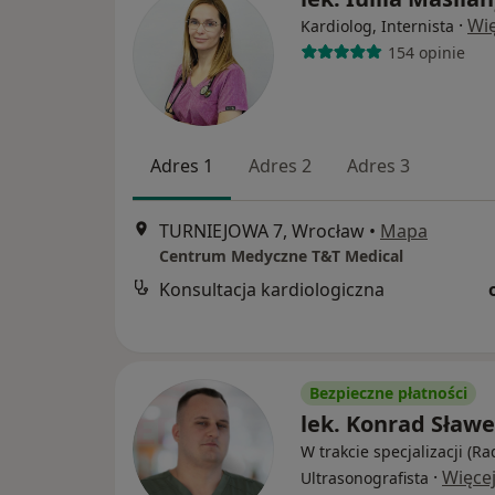
·
Wię
Kardiolog, Internista
154 opinie
Adres 1
Adres 2
Adres 3
TURNIEJOWA 7, Wrocław
•
Mapa
Centrum Medyczne T&T Medical
Konsultacja kardiologiczna
Bezpieczne płatności
lek. Konrad Sław
W trakcie specjalizacji (Ra
·
Więce
Ultrasonografista