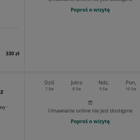
Poproś o wizytę
330 zł
Dziś
Jutro
Ndz,
Pon,
7 Sie
8 Sie
9 Sie
10 Sie
sz
·
owy
Umawianie online nie jest dostępne
Poproś o wizytę