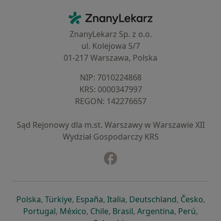
Kontakt
ZnanyLekarz - Strona główna
ZnanyLekarz Sp. z o.o.
ul. Kolejowa 5/7
01-217 Warszawa, Polska
NIP: ⁠7010224868
KRS: ⁠0000347997
REGON: ⁠142276657
Sąd Rejonowy dla m.st. Warszawy w Warszawie XII
Wydział Gospodarczy KRS
Facebook
otwiera się w nowej karcie
otwiera się w nowej karcie
otwiera się w nowej karcie
otwiera się w nowej karcie
otwiera się w nowej karci
otwiera się
otwi
Polska
,
Türkiye
,
España
,
Italia
,
Deutschland
,
Česko
,
otwiera się w nowej karcie
otwiera się w nowej karcie
otwiera się w nowej karcie
otwiera się w nowej kar
otwiera się 
otwier
Portugal
,
México
,
Chile
,
Brasil
,
Argentina
,
Perú
,