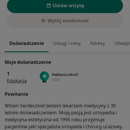
Umów wizytę
Wyślij wiadomość
Doświadczenie
Usługi i ceny
Adresy
Ubezpi
Moje doświadczenie
1
Edukacja
Powitanie
Witam Serdecznie! Jestem lekarzem medycyny z 30
letnim doświadczeniem. Moją pasją jest ortopedia i
medycyna estetyczna od 1995 roku przyjmuje
pacjentów jaki specjalista ortopeda i chirurg urazowy.