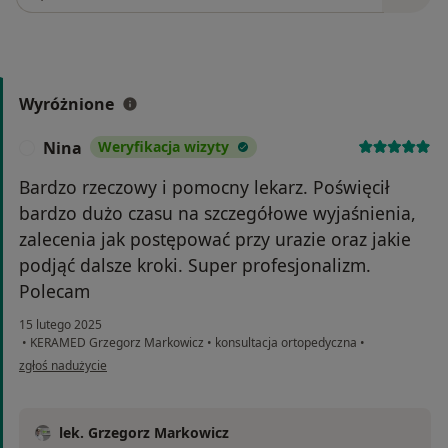
Wyróżnione
Nina
Weryfikacja wizyty
N
Bardzo rzeczowy i pomocny lekarz. Poświęcił
bardzo dużo czasu na szczegółowe wyjaśnienia,
zalecenia jak postępować przy urazie oraz jakie
podjąć dalsze kroki. Super profesjonalizm.
Polecam
15 lutego 2025
•
KERAMED Grzegorz Markowicz
•
konsultacja ortopedyczna
•
w opinii użytkownika Nina
zgłoś nadużycie
lek. Grzegorz Markowicz