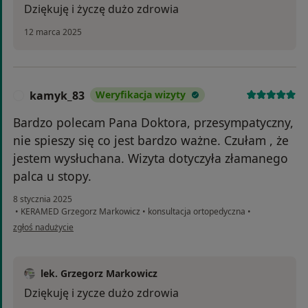
Dziękuję i życzę dużo zdrowia
12 marca 2025
kamyk_83
Weryfikacja wizyty
K
Bardzo polecam Pana Doktora, przesympatyczny,
nie spieszy się co jest bardzo ważne. Czułam , że
jestem wysłuchana. Wizyta dotyczyła złamanego
palca u stopy.
8 stycznia 2025
•
KERAMED Grzegorz Markowicz
•
konsultacja ortopedyczna
•
w opinii użytkownika kamyk_83
zgłoś nadużycie
lek. Grzegorz Markowicz
Dziękuję i zycze dużo zdrowia