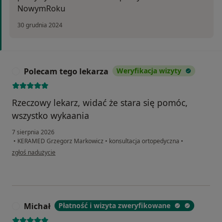
NowymRoku
30 grudnia 2024
Polecam tego lekarza
Weryfikacja wizyty
P
Rzeczowy lekarz, widać że stara się pomóc,
wszystko wykaania
7 sierpnia 2026
•
KERAMED Grzegorz Markowicz
•
konsultacja ortopedyczna
•
w opinii użytkownika Polecam tego lekarza
zgłoś nadużycie
Michał
Płatność i wizyta zweryfikowane
M