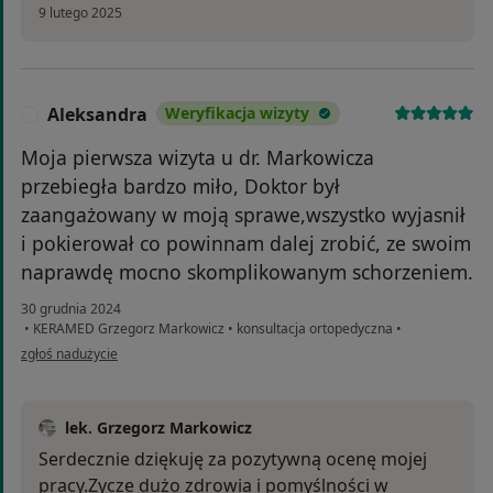
9 lutego 2025
Aleksandra
Weryfikacja wizyty
A
Moja pierwsza wizyta u dr. Markowicza
przebiegła bardzo miło, Doktor był
zaangażowany w moją sprawe,wszystko wyjasnił
i pokierował co powinnam dalej zrobić, ze swoim
naprawdę mocno skomplikowanym schorzeniem.
30 grudnia 2024
•
KERAMED Grzegorz Markowicz
•
konsultacja ortopedyczna
•
w opinii użytkownika Aleksandra
zgłoś nadużycie
lek. Grzegorz Markowicz
Serdecznie dziękuję za pozytywną ocenę mojej
pracy.Zycze dużo zdrowia i pomyślności w