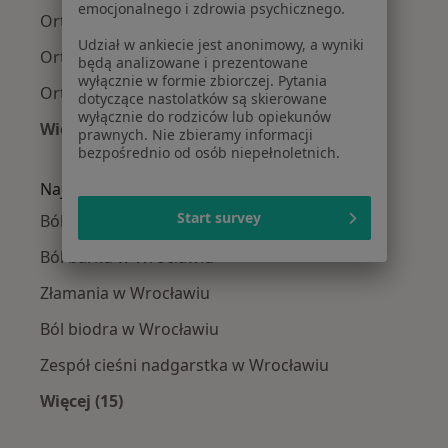
emocjonalnego i zdrowia psychicznego.
Ortopedzi Śródmieście
Udział w ankiecie jest anonimowy, a wyniki
Ortopedzi Stare Miasto
będą analizowane i prezentowane
wyłącznie w formie zbiorczej. Pytania
Ortopedzi Psie Pole
dotyczące nastolatków są skierowane
wyłącznie do rodziców lub opiekunów
Więcej (1)
prawnych. Nie zbieramy informacji
Więcej w kategorii: Ortopedzi w pobliżu
bezpośrednio od osób niepełnoletnich.
Najczęście leczone choroby
Start survey
Ból kolana w Wrocławiu
Ból barku w Wrocławiu
Złamania w Wrocławiu
Ból biodra w Wrocławiu
Zespół cieśni nadgarstka w Wrocławiu
Więcej (15)
Więcej w kategorii: Najczęście leczone chorob