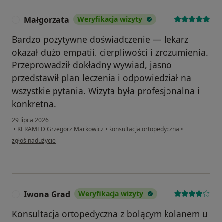
Małgorzata
Weryfikacja wizyty
M
Bardzo pozytywne doświadczenie — lekarz
okazał dużo empatii, cierpliwości i zrozumienia.
Przeprowadził dokładny wywiad, jasno
przedstawił plan leczenia i odpowiedział na
wszystkie pytania. Wizyta była profesjonalna i
konkretna.
29 lipca 2026
•
KERAMED Grzegorz Markowicz
•
konsultacja ortopedyczna
•
w opinii użytkownika Małgorzata
zgłoś nadużycie
Iwona Grad
Weryfikacja wizyty
I
Konsultacja ortopedyczna z bolącym kolanem u