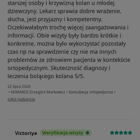
starszej osoby i krzywizną kolan u młodej
dziewczyny. Lekarz sprawia dobre wrażenie,
słucha, jest przyjazny i kompetentny.
Oczekiwałabym trochę więcej zaangażowania i
informacji. Obie wizyty były bardzo krótkie i
konkretne, można było wykorzystać pozostały
czas np na sprawdzenie czy nie ma innych
problemów ze zdrowiem pacjenta w kontekście
ortopedycznym. Skuteczność diagnozy i
leczenia bolącego kolana 5/5.
22 lipca 2026
•
KERAMED Grzegorz Markowicz
•
konsultacja ortopedyczna
•
w opinii użytkownika Iwona Grad
zgłoś nadużycie
Victoriya
Weryfikacja wizyty
V