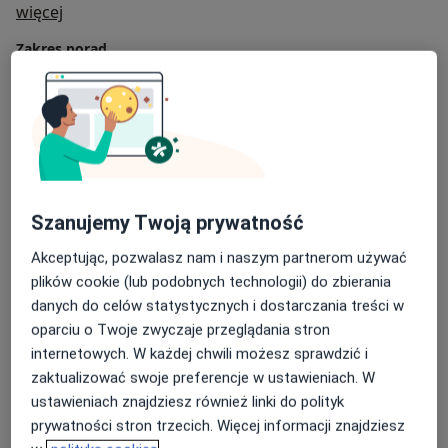
O mnie
więcej
Zakres porad
Medycyna estetyczna
Ortopedia i traumatologia narządu ruchu
Główne obszary pomocy
Ból kolana
Złamania
Zwyrodnienie stawów
a11y_sr_more_dis
Wypełnianie zmarszczek
Botoks
+8
Szanujemy Twoją prywatność
Pacjenci których przyjmuję
Akceptując, pozwalasz nam i naszym partnerom używać
Dorośli
plików cookie (lub podobnych technologii) do zbierania
Dzieci
danych do celów statystycznych i dostarczania treści w
oparciu o Twoje zwyczaje przeglądania stron
Rodzaje konsultacji
internetowych. W każdej chwili możesz sprawdzić i
Stacjonarne
Zobacz lokalizacje (1)
zaktualizować swoje preferencje w ustawieniach. W
ustawieniach znajdziesz również linki do polityk
Zdjęcia i filmy
prywatności stron trzecich. Więcej informacji znajdziesz