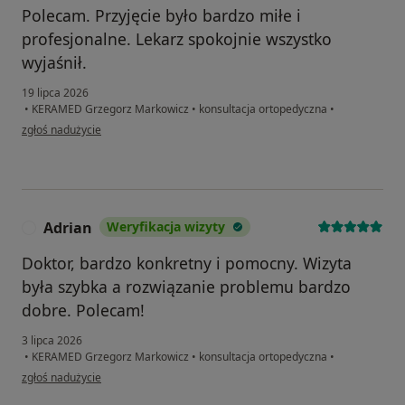
Polecam. Przyjęcie było bardzo miłe i
profesjonalne. Lekarz spokojnie wszystko
wyjaśnił.
19 lipca 2026
•
KERAMED Grzegorz Markowicz
•
konsultacja ortopedyczna
•
w opinii użytkownika Victoriya
zgłoś nadużycie
Adrian
Weryfikacja wizyty
A
Doktor, bardzo konkretny i pomocny. Wizyta
była szybka a rozwiązanie problemu bardzo
dobre. Polecam!
3 lipca 2026
•
KERAMED Grzegorz Markowicz
•
konsultacja ortopedyczna
•
w opinii użytkownika Adrian
zgłoś nadużycie