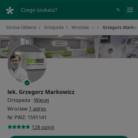
Me
Czego szukasz?
Strona Główna
Ortopeda
Wrocław
Grzegorz Marko
Zmień miasto
lek.
Grzegorz Markowicz
O specjalizacjach
Ortopeda
·
Więcej
Wrocław
1 adres
Nr PWZ: 1591141
128 opinii