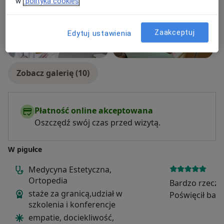
w
polityka cookies
Zaakceptuj
Edytuj ustawienia
Zobacz galerię (10)
Płatność online akceptowana
Oszczędź swój czas przed wizytą.
W pigułce
Medycyna Estetyczna,
Ortopedia
Bardzo rzeczo
staże za granicą,udział w
Poświęcił bar
szkolenia i konferencje
szczegółowe w
empatie, dociekliwość,
jak postępowa