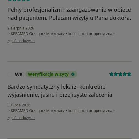
Pełny profesjonalizm i zaangażowanie w opiece
nad pacjentem. Polecam wizyty u Pana doktora.
2 sierpnia 2026
•
KERAMED Grzegorz Markowicz
•
konsultacja ortopedyczna
•
w opinii użytkownika Michał
zgłoś nadużycie
WK
Weryfikacja wizyty
W
Bardzo sympatyczny lekarz, konkretne
wyjaśnienie, jasne i przejrzyste zalecenia
30 lipca 2026
•
KERAMED Grzegorz Markowicz
•
konsultacja ortopedyczna
•
w opinii użytkownika WK
zgłoś nadużycie