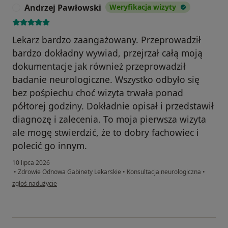
Andrzej Pawłowski
Weryfikacja wizyty
A
Lekarz bardzo zaangażowany. Przeprowadził
bardzo dokładny wywiad, przejrzał całą moją
dokumentacje jak również przeprowadził
badanie neurologiczne. Wszystko odbyło się
bez pośpiechu choć wizyta trwała ponad
półtorej godziny. Dokładnie opisał i przedstawił
diagnozę i zalecenia. To moja pierwsza wizyta
ale mogę stwierdzić, że to dobry fachowiec i
polecić go innym.
10 lipca 2026
•
Zdrowie Odnowa Gabinety Lekarskie
•
Konsultacja neurologiczna
•
w opinii użytkownika Andrzej Pawłowski
zgłoś nadużycie