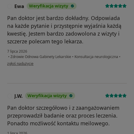
Ewa
Weryfikacja wizyty
E
Pan doktor jest bardzo dokładny. Odpowiada
na każde pytanie i przystępnie wyjaśnia każdą
kwestię. Jestem bardzo zadowolona z wizyty i
szczerze polecam tego lekarza.
7 lipca 2026
•
Zdrowie Odnowa Gabinety Lekarskie
•
Konsultacja neurologiczna
•
w opinii użytkownika Ewa
zgłoś nadużycie
J.W.
Weryfikacja wizyty
J
Pan doktor szczegółowo i z zaangażowaniem
przeprowadził badanie oraz proces leczenia.
Ponadto możliwość kontaktu meilowego.
1 lipca 2026