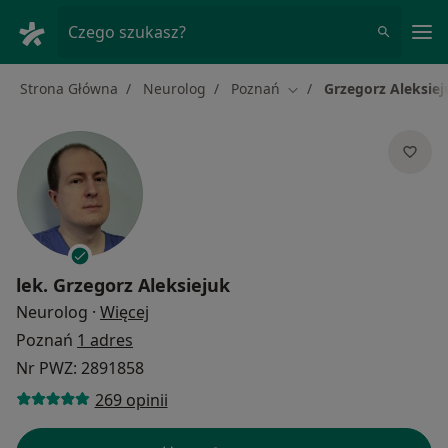
Me
Czego szukasz?
Strona Główna
Neurolog
Poznań
Grzegorz Aleksiej
Zmień miasto
lek.
Grzegorz Aleksiejuk
O specjalizacjach
Neurolog
·
Więcej
Poznań
1 adres
Nr PWZ: 2891858
269 opinii