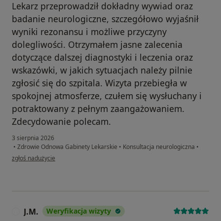
Lekarz przeprowadził dokładny wywiad oraz
badanie neurologiczne, szczegółowo wyjaśnił
wyniki rezonansu i możliwe przyczyny
dolegliwości. Otrzymałem jasne zalecenia
dotyczące dalszej diagnostyki i leczenia oraz
wskazówki, w jakich sytuacjach należy pilnie
zgłosić się do szpitala. Wizyta przebiegła w
spokojnej atmosferze, czułem się wysłuchany i
potraktowany z pełnym zaangażowaniem.
Zdecydowanie polecam.
3 sierpnia 2026
•
Zdrowie Odnowa Gabinety Lekarskie
•
Konsultacja neurologiczna
•
w opinii użytkownika Oleksandr
zgłoś nadużycie
J.M.
Weryfikacja wizyty
J