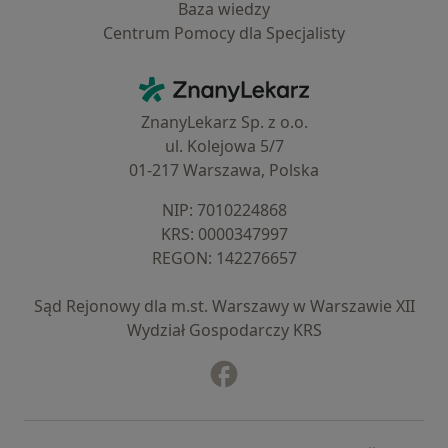
Baza wiedzy
Centrum Pomocy dla Specjalisty
Kontakt
ZnanyLekarz - Strona główna
ZnanyLekarz Sp. z o.o.
ul. Kolejowa 5/7
01-217 Warszawa, Polska
NIP: ⁠7010224868
KRS: ⁠0000347997
REGON: ⁠142276657
Sąd Rejonowy dla m.st. Warszawy w Warszawie XII
Wydział Gospodarczy KRS
Facebook
otwiera się w nowej karcie