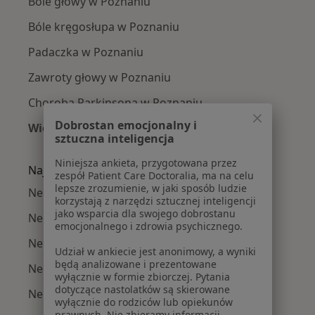
Bóle głowy w Poznaniu
Bóle kręgosłupa w Poznaniu
Padaczka w Poznaniu
Zawroty głowy w Poznaniu
Choroba Parkinsona w Poznaniu
Dobrostan emocjonalny i
Więcej (15)
sztuczna inteligencja
Więcej w kategorii: Najczęście leczone chorob
Niniejsza ankieta, przygotowana przez
Najpopularniejsze ubezpieczenia
zespół Patient Care Doctoralia, ma na celu
lepsze zrozumienie, w jaki sposób ludzie
Neurolodzy z Allianz w Poznaniu
korzystają z narzędzi sztucznej inteligencji
jako wsparcia dla swojego dobrostanu
Neurolodzy z PZU Zdrowie w Poznaniu
emocjonalnego i zdrowia psychicznego.
Neurolodzy z Enel-med w Poznaniu
Udział w ankiecie jest anonimowy, a wyniki
będą analizowane i prezentowane
Neurolodzy z LUX MED w Poznaniu
wyłącznie w formie zbiorczej. Pytania
dotyczące nastolatków są skierowane
Neurolodzy z POLMED w Poznaniu
wyłącznie do rodziców lub opiekunów
prawnych. Nie zbieramy informacji