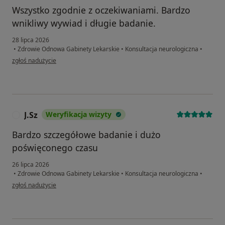
Wszystko zgodnie z oczekiwaniami. Bardzo
wnikliwy wywiad i długie badanie.
28 lipca 2026
•
Zdrowie Odnowa Gabinety Lekarskie
•
Konsultacja neurologiczna
•
w opinii użytkownika J.M.
zgłoś nadużycie
J.Sz
Weryfikacja wizyty
J
Bardzo szczegółowe badanie i dużo
poświęconego czasu
26 lipca 2026
•
Zdrowie Odnowa Gabinety Lekarskie
•
Konsultacja neurologiczna
•
w opinii użytkownika J.Sz
zgłoś nadużycie