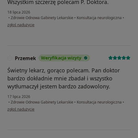
Wszystkim szczerzę polecam P. Doktora.
18 lipca 2026
•
Zdrowie Odnowa Gabinety Lekarskie
•
Konsultacja neurologiczna
•
w opinii użytkownika Piotr
zgłoś nadużycie
Przemek
Weryfikacja wizyty
P
Świetny lekarz, gorąco polecam. Pan doktor
bardzo dokładnie mnie zbadał i wszystko
wytłumaczył jestem bardzo zadowolony.
17 lipca 2026
•
Zdrowie Odnowa Gabinety Lekarskie
•
Konsultacja neurologiczna
•
w opinii użytkownika Przemek
zgłoś nadużycie