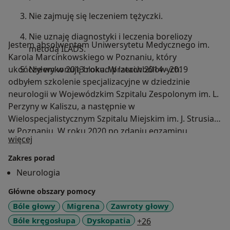
Nie zajmuję się leczeniem tężyczki.
Nie uznaję diagnostyki i leczenia boreliozy
Jestem absolwentem Uniwersytetu Medycznego im.
metodą ILADS.
Karola Marcinkowskiego w Poznaniu, który
ukończyłem w 2013 roku. W latach 2014 - 2019
Nie wykonuję blokad przeciwbólowych.
odbyłem szkolenie specjalizacyjne w dziedzinie
neurologii w Wojewódzkim Szpitalu Zespolonym im. L.
Perzyny w Kaliszu, a następnie w
Wielospecjalistycznym Szpitalu Miejskim im. J. Strusia
w Poznaniu. W roku 2020 po zdaniu egzaminu
O mnie
więcej
końcowego uzyskałem tytuł specjalisty neurologa. Jako
specjalista neurolog pracowałem w
Zakres porad
Wielospecjalistycznym Szpitalu Miejskim im. J. Strusia
Neurologia
w Poznaniu, w Szpitalu w Puszczykowie im. prof. S.T.
Główne obszary pomocy
Dąbrowskiego, a także jako EDSS Rater w badaniach
klinicznych oceniających nowe terapie w stwardnieniu
Bóle głowy
Migrena
Zawroty głowy
rozsianym. Jestem członkiem Polskiego Towarzystwa
a11y_sr_more_disea
Bóle kręgosłupa
Dyskopatia
+26
Neurologicznego. Przedmiotem mojego szczególnego