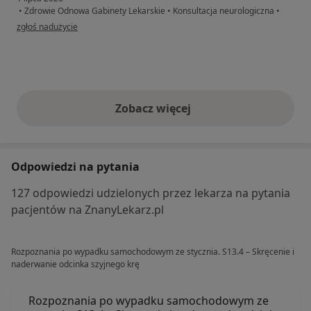
•
Zdrowie Odnowa Gabinety Lekarskie
•
Konsultacja neurologiczna
•
w opinii użytkownika J.W.
zgłoś nadużycie
Zobacz więcej
opinie powyżej
Odpowiedzi na pytania
127 odpowiedzi udzielonych przez lekarza na pytania
pacjentów na ZnanyLekarz.pl
Rozpoznania po wypadku samochodowym ze stycznia. S13.4 – Skręcenie i
naderwanie odcinka szyjnego krę
Rozpoznania po wypadku samochodowym ze