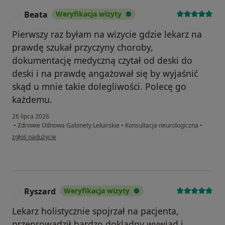
Beata
Weryfikacja wizyty
B
Pierwszy raz byłam na wizycie gdzie lekarz na
prawdę szukał przyczyny choroby,
dokumentację medyczną czytał od deski do
deski i na prawdę angażował się by wyjaśnić
skąd u mnie takie dolegliwości. Polecę go
każdemu.
26 lipca 2026
•
Zdrowie Odnowa Gabinety Lekarskie
•
Konsultacja neurologiczna
•
w opinii użytkownika Beata
zgłoś nadużycie
Ryszard
Weryfikacja wizyty
R
Lekarz holistycznie spojrzał na pacjenta,
przeprowadził bardzo dokladny wywiad i