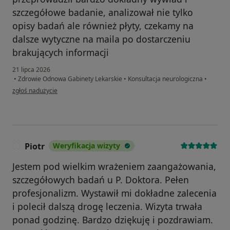
szczegółowe badanie, analizował nie tylko
opisy badań ale również płyty, czekamy na
dalsze wytyczne na maila po dostarczeniu
brakujących informacji
21 lipca 2026
•
Zdrowie Odnowa Gabinety Lekarskie
•
Konsultacja neurologiczna
•
w opinii użytkownika Ryszard
zgłoś nadużycie
Piotr
Weryfikacja wizyty
P
Jestem pod wielkim wrażeniem zaangażowania,
szczegółowych badań u P. Doktora. Pełen
profesjonalizm. Wystawił mi dokładne zalecenia
i polecił dalszą drogę leczenia. Wizyta trwała
ponad godzinę. Bardzo dziękuję i pozdrawiam.