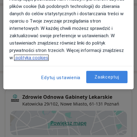
plików cookie (lub podobnych technologii) do zbierania
Usługi i ceny
danych do celów statystycznych i dostarczania treści w
oparciu o Twoje zwyczaje przeglądania stron
Konsultacja neurologiczna
internetowych. W każdej chwili możesz sprawdzić i
Umów wizytę
430 zł
Szczegóły
zaktualizować swoje preferencje w ustawieniach. W
ustawieniach znajdziesz również linki do polityk
prywatności stron trzecich. Więcej informacji znajdziesz
w
polityka cookies
W jaki sposób ustalane są ceny?
Zaakceptuj
Edytuj ustawienia
Adres
Zdrowie Odnowa Gabinety Lekarskie
Katowicka 29/102,
Nowe Miasto
, 61-131
Poznań
Powiększ mapę
otwiera się w nowej karcie