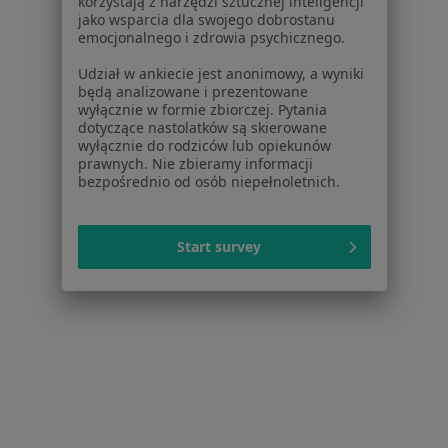
korzystają z narzędzi sztucznej inteligencji
jako wsparcia dla swojego dobrostanu
emocjonalnego i zdrowia psychicznego.
Udział w ankiecie jest anonimowy, a wyniki
będą analizowane i prezentowane
wyłącznie w formie zbiorczej. Pytania
dotyczące nastolatków są skierowane
wyłącznie do rodziców lub opiekunów
prawnych. Nie zbieramy informacji
bezpośrednio od osób niepełnoletnich.
lek. Natalia Kubat
·
Więcej
Ginekolog, Perinatolog
337 opinii
Start survey
Królewiecka 161/14, Wrocław
•
Mapa
Sonokard Centrum Medyczne
Konsultacja ginekologiczna
od 380 zł
Specjalista nie oferuje umawiania online pod tym adresem.
Poproś o wizytę