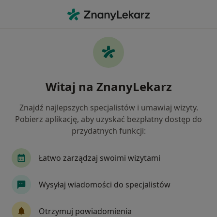
Me
Ginekolog • Psie Pole, Wrocław, dolnośląskie
Filtry
Ubezpieczenie
Mapa
Ginekolodzy Wrocław Psie Pole
Witaj na ZnanyLekarz
Jak działają wyniki wyszukiwania
Znajdź najlepszych specjalistów i umawiaj wizyty.
Pobierz aplikację, aby uzyskać bezpłatny dostęp do
Wybierz swoje ubezpieczenie
przydatnych funkcji:
NFZ
Compensa
Medicover
POLMED
Łatwo zarządzaj swoimi wizytami
Wysyłaj wiadomości do specjalistów
Otrzymuj powiadomienia