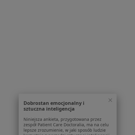
dr n. med. Anna Kryza-Ottou
·
Więcej
Ginekolog, Ultrasonografista
52 opinie
Adres 1
Adres 2
Adres 3
Adres 4
Adres 5
Trawowa 73, Wrocław
•
Mapa
MedPoint Centrum Medyczne, MedPoint Szpital
Konsultacja ginekologiczna + USG
350 zł
Dobrostan emocjonalny i
sztuczna inteligencja
Specjalista nie oferuje umawiania online pod tym adresem.
Niniejsza ankieta, przygotowana przez
zespół Patient Care Doctoralia, ma na celu
Poproś o wizytę
lepsze zrozumienie, w jaki sposób ludzie