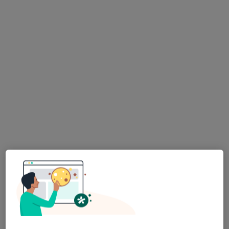
lek. Anna Walorska
·
Więcej
Ginekolog
56 opinii
Adres 1
Adres 2
Żmigrodzka 83/501, Wrocław
•
Mapa
GINEMEDICA
Konsultacja ginekologiczna
340 zł
Specjalista nie oferuje umawiania online pod tym adresem.