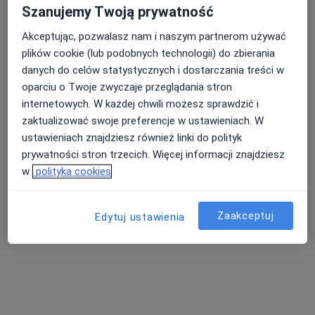
Szanujemy Twoją prywatność
Poproś o wizytę
Akceptując, pozwalasz nam i naszym partnerom używać
plików cookie (lub podobnych technologii) do zbierania
danych do celów statystycznych i dostarczania treści w
oparciu o Twoje zwyczaje przeglądania stron
internetowych. W każdej chwili możesz sprawdzić i
zaktualizować swoje preferencje w ustawieniach. W
ustawieniach znajdziesz również linki do polityk
prywatności stron trzecich. Więcej informacji znajdziesz
w
polityka cookies
lek. Magdalena Liszewska
·
Więcej
Ginekolog
Zaakceptuj
Edytuj ustawienia
457 opinii
Antoniego Słonimskiego 26/lok.U02, Wrocław
•
Mapa
Femidea
Konsultacja ginekologiczna
od 300 zł
Specjalista nie oferuje umawiania online pod tym adresem.