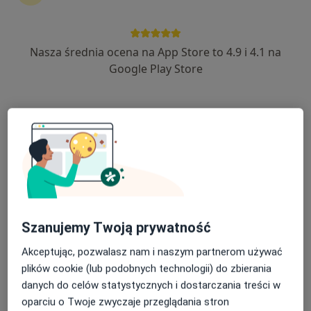
60 opinii
Krystyny i Mariana Barskich 22, Wrocław
•
Mapa
Nasza średnia ocena na App Store to 4.9 i 4.1 na
Wrocław Medical Center
Google Play Store
Akceptuje Compensa
Konsultacja ginekologiczna
od 250 zł
Specjalista nie oferuje umawiania online pod tym adresem.
Poproś o wizytę
Szanujemy Twoją prywatność
Akceptując, pozwalasz nam i naszym partnerom używać
plików cookie (lub podobnych technologii) do zbierania
danych do celów statystycznych i dostarczania treści w
oparciu o Twoje zwyczaje przeglądania stron