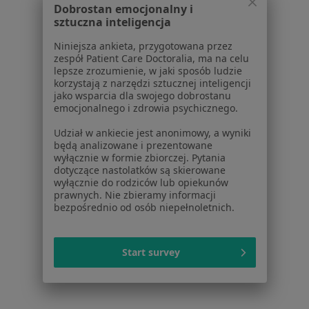
Dobrostan emocjonalny i
Aplikacje mobilne
sztuczna inteligencja
Blog dla pacjentów
Niniejsza ankieta, przygotowana przez
Dla profesjonalistów
zespół Patient Care Doctoralia, ma na celu
lepsze zrozumienie, w jaki sposób ludzie
Cennik
korzystają z narzędzi sztucznej inteligencji
Dla lekarzy
jako wsparcia dla swojego dobrostanu
emocjonalnego i zdrowia psychicznego.
Dla placówek medycznych
Noa Notes
nowość
Udział w ankiecie jest anonimowy, a wyniki
Baza wiedzy
będą analizowane i prezentowane
wyłącznie w formie zbiorczej. Pytania
Centrum Pomocy dla Specjalisty
dotyczące nastolatków są skierowane
wyłącznie do rodziców lub opiekunów
Kontakt
prawnych. Nie zbieramy informacji
ZnanyLekarz - Strona główna
bezpośrednio od osób niepełnoletnich.
ZnanyLekarz Sp. z o.o.
ul. Kolejowa 5/7
Start survey
01-217 Warszawa, Polska
NIP: ⁠7010224868
KRS: ⁠0000347997