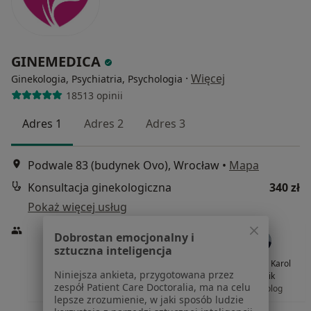
GINEMEDICA
·
Więcej
Ginekologia, Psychiatria, Psychologia
18513 opinii
Adres 1
Adres 2
Adres 3
Podwale 83 (budynek Ovo), Wrocław
•
Mapa
Konsultacja ginekologiczna
340 zł
Pokaż więcej usług
Dobrostan emocjonalny i
sztuczna inteligencja
lek. Krzysztof
lek. Michał Śliż
dr n. med. Karol
Niniejsza ankieta, przygotowana przez
Grobelak
ginekolog
Bielasik
zespół Patient Care Doctoralia, ma na celu
ginekolog
perinatolog
lepsze zrozumienie, w jaki sposób ludzie