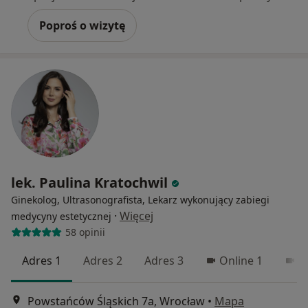
Poproś o wizytę
lek. Paulina Kratochwil
Ginekolog, Ultrasonografista, Lekarz wykonujący zabiegi
·
Więcej
medycyny estetycznej
58 opinii
Adres 1
Adres 2
Adres 3
Online 1
O
Powstańców Śląskich 7a, Wrocław
•
Mapa