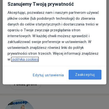
Adres 1
Adres 2
Szanujemy Twoją prywatność
Akceptując, pozwalasz nam i naszym partnerom używać
Powstańców Śląskich 48, Wrocław
•
Mapa
plików cookie (lub podobnych technologii) do zbierania
Konsultacja ginekologiczna
340 zł
danych do celów statystycznych i dostarczania treści w
oparciu o Twoje zwyczaje przeglądania stron
Pokaż więcej usług
internetowych. W każdej chwili możesz sprawdzić i
zaktualizować swoje preferencje w ustawieniach. W
ustawieniach znajdziesz również linki do polityk
lek. Beata Dawiec
lek. Michał Karcz
Mateusz Cebula
prywatności stron trzecich. Więcej informacji znajdziesz
ginekolog
ginekolog
ginekolog
w
polityka cookies
Zobacz wszystkich 26 specjalistów
Brak dostępnych specjalistów z wolnymi terminami w tym centrum medycznym.
Zaakceptuj
Edytuj ustawienia
Pokaż profil