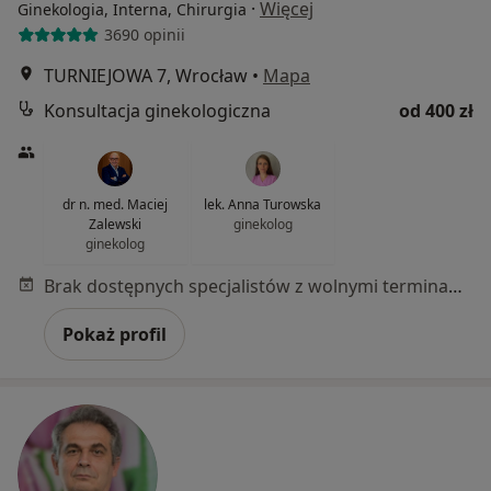
·
Więcej
Ginekologia, Interna, Chirurgia
3690 opinii
TURNIEJOWA 7, Wrocław
•
Mapa
Konsultacja ginekologiczna
od 400 zł
dr n. med. Maciej
lek. Anna Turowska
Zalewski
ginekolog
ginekolog
Brak dostępnych specjalistów z wolnymi terminami w tym centrum medycznym.
Pokaż profil