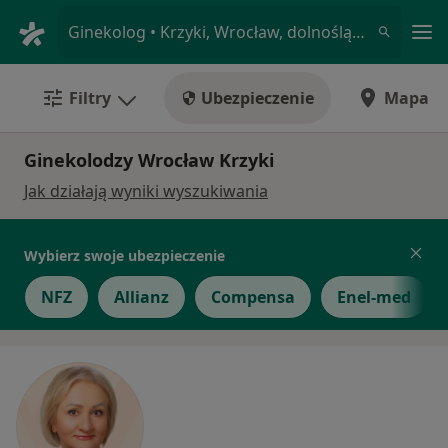
Me
Ginekolog • Krzyki, Wrocław, dolnośląskie
Filtry
Ubezpieczenie
Mapa
Ginekolodzy Wrocław Krzyki
Jak działają wyniki wyszukiwania
Wybierz swoje ubezpieczenie
NFZ
Allianz
Compensa
Enel-med