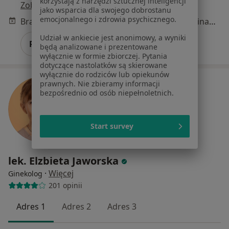
korzystają z narzędzi sztucznej inteligencji
Zobacz wszystkich 22 specjalistów
jako wsparcia dla swojego dobrostanu
emocjonalnego i zdrowia psychicznego.
Brak dostępnych specjalistów z wolnymi terminami w tym centrum medycznym.
Udział w ankiecie jest anonimowy, a wyniki
Pokaż profil
będą analizowane i prezentowane
wyłącznie w formie zbiorczej. Pytania
dotyczące nastolatków są skierowane
wyłącznie do rodziców lub opiekunów
prawnych. Nie zbieramy informacji
bezpośrednio od osób niepełnoletnich.
Start survey
lek. Elzbieta Jaworska
·
Więcej
Ginekolog
201 opinii
Adres 1
Adres 2
Adres 3