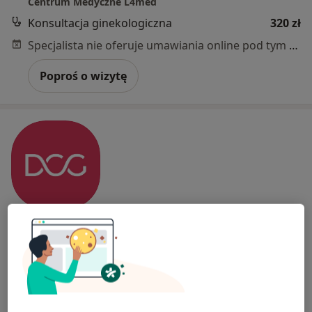
Centrum Medyczne L4med
Konsultacja ginekologiczna
320 zł
Specjalista nie oferuje umawiania online pod tym adresem.
Poproś o wizytę
Wyróżniony
DCG Centrum Medyczne
·
Więcej
Ginekologia, Urologia, Proktologia
3596 opinii