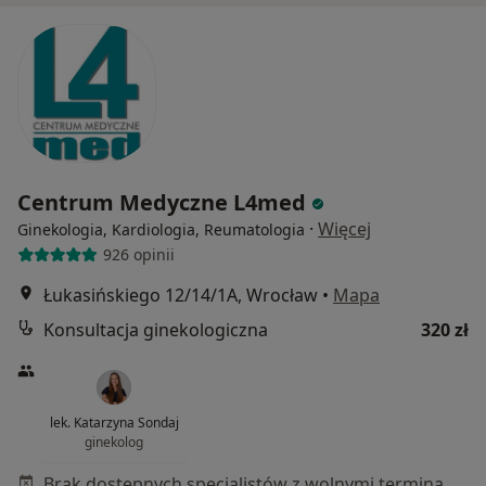
Centrum Medyczne L4med
·
Więcej
Ginekologia, Kardiologia, Reumatologia
926 opinii
Łukasińskiego 12/14/1A, Wrocław
•
Mapa
Konsultacja ginekologiczna
320 zł
lek. Katarzyna Sondaj
ginekolog
Brak dostępnych specjalistów z wolnymi terminami w tym centrum medycznym.