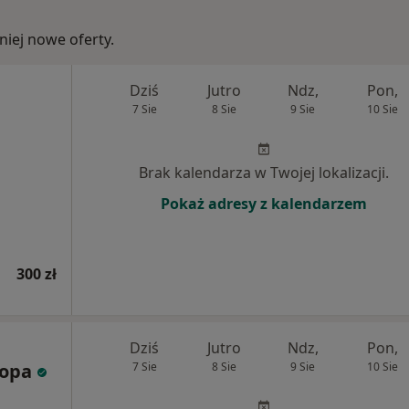
iej nowe oferty.
Dziś
Jutro
Ndz,
Pon,
7 Sie
8 Sie
9 Sie
10 Sie
Brak kalendarza w Twojej lokalizacji.
Pokaż adresy z kalendarzem
300 zł
Dziś
Jutro
Ndz,
Pon,
nopa
7 Sie
8 Sie
9 Sie
10 Sie