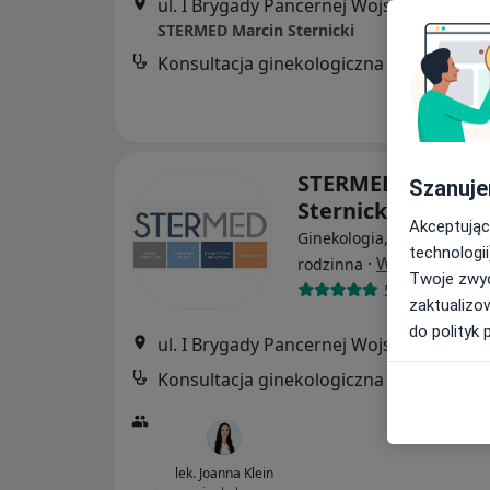
ul. I Brygady Pancernej Wojska Polskiego 36, Wejherowo
STERMED Marcin Sternicki
Konsultacja ginekologiczna + USG TV
STERMED Marcin
Szanuje
Sternicki
Akceptując
Ginekologia, Radiologia,
technologii
·
Więcej
rodzinna
Twoje zwyc
505 opinii
zaktualizo
do polityk 
ul. I Brygady Pancernej Wojska Polskiego 36, Wejherowo
Konsultacja ginekologiczna
lek. Joanna Klein