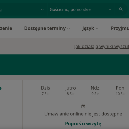
acja, badanie lub nazwisko
miasto lub dzielnica
zenie
Dostępne terminy
Język
Przyjmu
Jak działają wyniki wysz
Dziś
Jutro
Ndz,
Pon,
7 Sie
8 Sie
9 Sie
10 Sie
Umawianie online nie jest dostępne
Poproś o wizytę