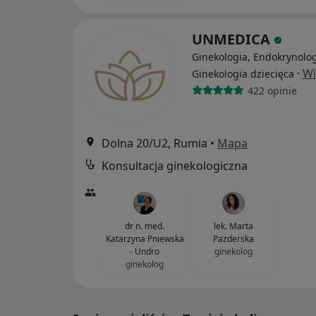
UNMEDICA
Ginekologia, Endokrynolog
·
Wi
Ginekologia dziecięca
422 opinie
Dolna 20/U2, Rumia
•
Mapa
Konsultacja ginekologiczna
dr n. med.
lek. Marta
Katarzyna Pniewska
Pazderska
- Undro
ginekolog
ginekolog