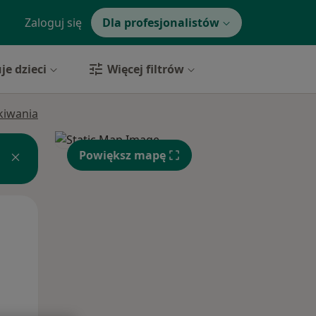
Zaloguj się
Dla profesjonalistów
je dzieci
Więcej filtrów
ukiwania
Powiększ mapę
Wt,
Śr,
Czw,
11 Sie
12 Sie
13 Sie