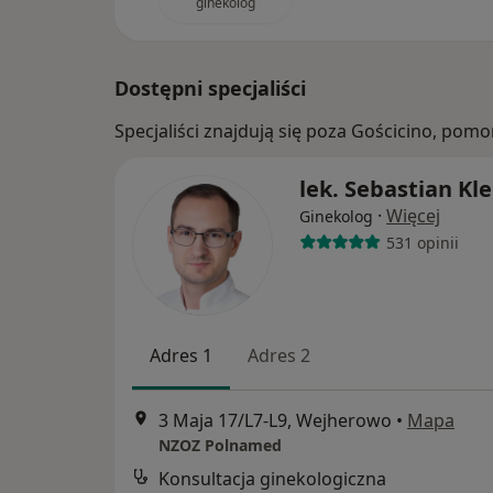
ginekolog
Dostępni specjaliści
Specjaliści znajdują się poza Gościcino, pom
lek. Sebastian Kle
·
Więcej
Ginekolog
531 opinii
Adres 1
Adres 2
3 Maja 17/L7-L9, Wejherowo
•
Mapa
NZOZ Polnamed
Konsultacja ginekologiczna