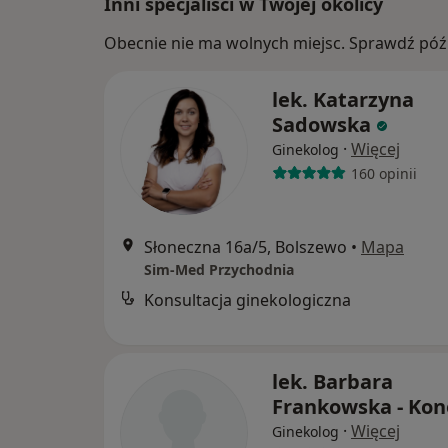
Inni specjaliści w Twojej okolicy
Obecnie nie ma wolnych miejsc. Sprawdź późn
lek. Katarzyna
Sadowska
·
Więcej
Ginekolog
160 opinii
Słoneczna 16a/5, Bolszewo
•
Mapa
Sim-Med Przychodnia
Konsultacja ginekologiczna
lek. Barbara
Frankowska - Ko
·
Więcej
Ginekolog