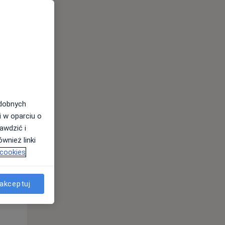
Wt,
Śr,
Czw,
11 Sie
12 Sie
13 Sie
odobnych
i w oparciu o
awdzić i
wnież linki
 cookies
akceptuj