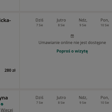
icka-
Dziś
Jutro
Ndz,
Pon,
7 Sie
8 Sie
9 Sie
10 Sie
Umawianie online nie jest dostępne
Poproś o wizytę
280 zł
zyna
Dziś
Jutro
Ndz,
Pon,
7 Sie
8 Sie
9 Sie
10 Sie
·
Więcej