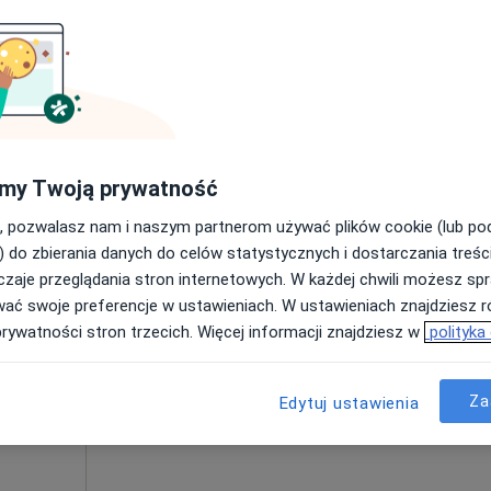
•
Mapa
280 zł
Dziś
Jutro
Ndz,
Pon,
my Twoją prywatność
7 Sie
8 Sie
9 Sie
10 Sie
, pozwalasz nam i naszym partnerom używać plików cookie (lub p
 Medycyna
) do zbierania danych do celów statystycznych i dostarczania treśc
zaje przeglądania stron internetowych. W każdej chwili możesz spr
Umawianie online nie jest dostępne
wać swoje preferencje w ustawieniach. W ustawieniach znajdziesz ró
Pokaż profil
prywatności stron trzecich. Więcej informacji znajdziesz w
polityka
•
Mapa
Za
Edytuj ustawienia