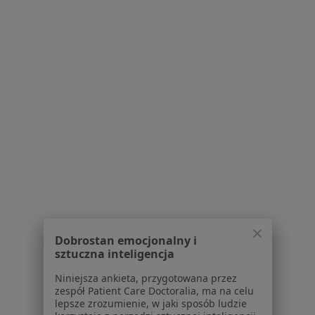
·
Więcej
Ginekolog
471 opinii
płk. Stanisława Dąbka 338, Gdynia
•
Mapa
Medicorum Centrum Zdrowia
Konsultacja położnicza
Brak ceny
Specjalista nie oferuje umawiania online pod tym adresem.
Poproś o wizytę
Dobrostan emocjonalny i
sztuczna inteligencja
Niniejsza ankieta, przygotowana przez
zespół Patient Care Doctoralia, ma na celu
lepsze zrozumienie, w jaki sposób ludzie
Centrum Medyczne LuxMed Medycyna