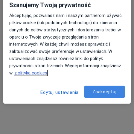
3 Maja 30/21, Gdynia
•
Mapa
Szanujemy Twoją prywatność
Medyczna Gdynia
Akceptując, pozwalasz nam i naszym partnerom używać
Konsultacja ginekologiczna
310 zł
plików cookie (lub podobnych technologii) do zbierania
Specjalista nie oferuje umawiania online pod tym adresem.
danych do celów statystycznych i dostarczania treści w
oparciu o Twoje zwyczaje przeglądania stron
Poproś o wizytę
internetowych. W każdej chwili możesz sprawdzić i
zaktualizować swoje preferencje w ustawieniach. W
ustawieniach znajdziesz również linki do polityk
prywatności stron trzecich. Więcej informacji znajdziesz
w
polityka cookies
Zaakceptuj
Edytuj ustawienia
lek. Joanna Klein
·
Więcej
Ginekolog
728 opinii
Katowicka 16, Rumia
•
Mapa