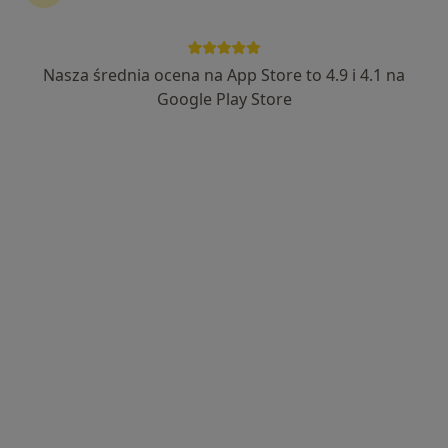
Nasza średnia ocena na App Store to 4.9 i 4.1 na
lek. Adam Żółtowski
Google Play Store
·
Więcej
Ginekolog
195 opinii
ul. Romanowskiego 24, Gdynia Pogórze
•
Mapa
Gabinet Ginekologiczny
Konsultacja ginekologiczna
od 300 zł
Specjalista nie oferuje umawiania online pod tym adresem.
Poproś o wizytę
Dostępni specjaliści
Specjaliści znajdują się poza Pogórze, Gdynia,
pomorskie, w obszarach bliskich Twojemu