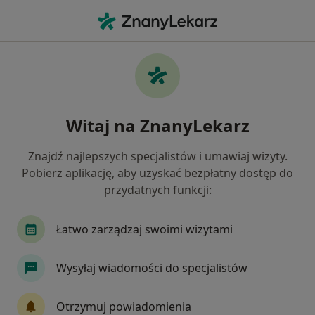
Me
Ginekolog • Pogórze, Gdynia, pomorskie
Filtry
Ubezpieczenie
Mapa
Ginekolodzy Gdynia Pogórze
Witaj na ZnanyLekarz
Jak działają wyniki wyszukiwania
Znajdź najlepszych specjalistów i umawiaj wizyty.
Pobierz aplikację, aby uzyskać bezpłatny dostęp do
Wybierz swoje ubezpieczenie
przydatnych funkcji:
NFZ
LUX MED
Świat Zdrowia
Łatwo zarządzaj swoimi wizytami
Wysyłaj wiadomości do specjalistów
Otrzymuj powiadomienia