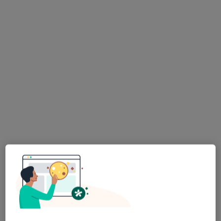
Specjalista nie oferuje umawiania online pod tym adresem.
Poproś o wizytę
lek. Anna Czyżewicz-Milczarek
·
Więcej
Ginekolog
830 opinii
Adres 1
Adres 2