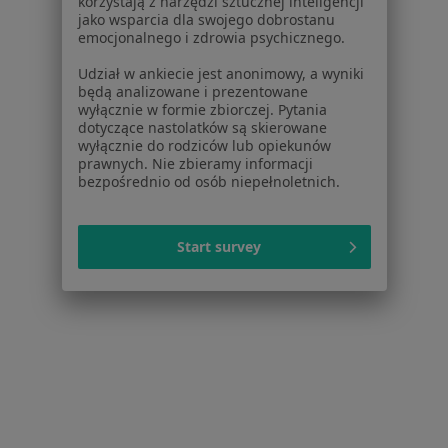
korzystają z narzędzi sztucznej inteligencji
Rodzinna, Gdynia, ul. Porębskiego 9
jako wsparcia dla swojego dobrostanu
·
Więcej
emocjonalnego i zdrowia psychicznego.
Ginekologia, Stomatologia, Pediatria
43 opinie
Udział w ankiecie jest anonimowy, a wyniki
będą analizowane i prezentowane
Porębskiego 9, Gdynia
•
Mapa
wyłącznie w formie zbiorczej. Pytania
dotyczące nastolatków są skierowane
Konsultacja ginekologiczna
od 249 zł
wyłącznie do rodziców lub opiekunów
Pokaż więcej usług
prawnych. Nie zbieramy informacji
bezpośrednio od osób niepełnoletnich.
Brak dostępnych specjalistów z wolnymi terminami w tym centrum medycznym.
Pokaż profil
Start survey