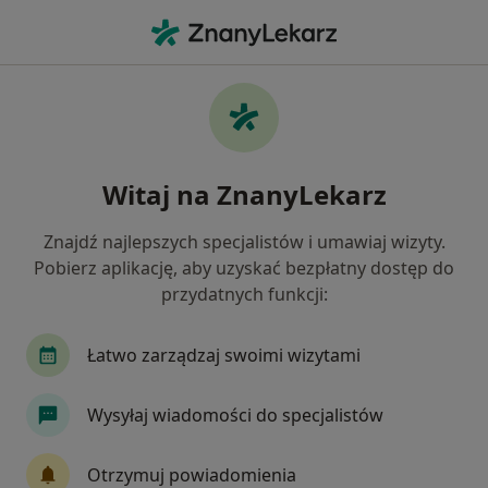
Me
Ginekolog • Sosnowiec, śląskie
Filtry
Ubezpieczenie:
LUX MED
20 polecanych ginekologów w Sosnowcu z
Witaj na ZnanyLekarz
LUX MED
Jak działają wyniki wyszukiwania
Znajdź najlepszych specjalistów i umawiaj wizyty.
Pobierz aplikację, aby uzyskać bezpłatny dostęp do
przydatnych funkcji:
Łatwo zarządzaj swoimi wizytami
Wysyłaj wiadomości do specjalistów
Bezpieczne płatności
Otrzymuj powiadomienia