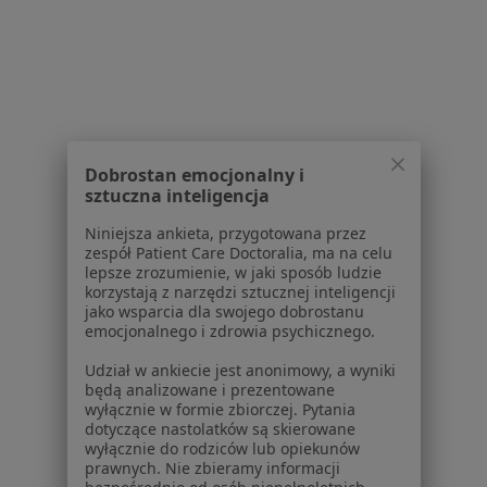
Więcej (15)
Więcej w kategorii: Najczęście leczone chorob
Strona Główna
Ginekolog
Sosnowiec
Zmień miasto
Zmień miasto
Lux Med
Zmień miasto
Dobrostan emocjonalny i
sztuczna inteligencja
Niniejsza ankieta, przygotowana przez
zespół Patient Care Doctoralia, ma na celu
lepsze zrozumienie, w jaki sposób ludzie
korzystają z narzędzi sztucznej inteligencji
Serwis
jako wsparcia dla swojego dobrostanu
emocjonalnego i zdrowia psychicznego.
Regulamin
Polityka prywatności pacjentów
Udział w ankiecie jest anonimowy, a wyniki
będą analizowane i prezentowane
Polityka prywatności profesjonalistów
wyłącznie w formie zbiorczej. Pytania
Polityka prywatności dla profesjonalistów, których
dotyczące nastolatków są skierowane
dane pozyskaliśmy samodzielnie
wyłącznie do rodziców lub opiekunów
prawnych. Nie zbieramy informacji
Polityka cookies