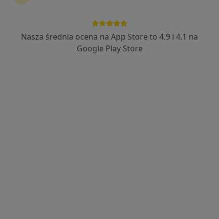
INTER-MED BĘDZIN
·
Więcej
Ginekologia, Interna, Chirurgia
2304 opinie
Nasza średnia ocena na App Store to 4.9 i 4.1 na
Ignacego Krasickiego 14, Będzin
•
Mapa
Google Play Store
Konsultacja ginekologiczna
250 zł
Pokaż więcej usług
lek. Piotr Ficenes
lek. Justyna Kopczyk
Ewelina Kuźmińska-
ginekolog
ginekolog
Łapucha
ginekolog
Zobacz wszystkich 6 specjalistów
Brak dostępnych specjalistów z wolnymi terminami w tym centrum medycznym.
Pokaż profil