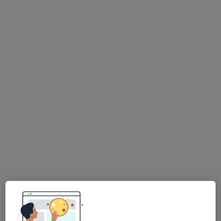
Poliklinika Dąbrowska Prinn Sp. z o.o.
·
Więcej
Ginekologia, Chirurgia, Interna
617 opinii
Al. Józefa Piłsudskiego 92, Dąbrowa Górnicza
•
Mapa
Konsultacja ginekologiczna
220 zł
lek. Karolina Bednarz
lek. Karolina
ginekolog
Możdżeń-Kapuśniak
ginekolog
Brak dostępnych specjalistów z wolnymi terminami w tym centrum medycznym.