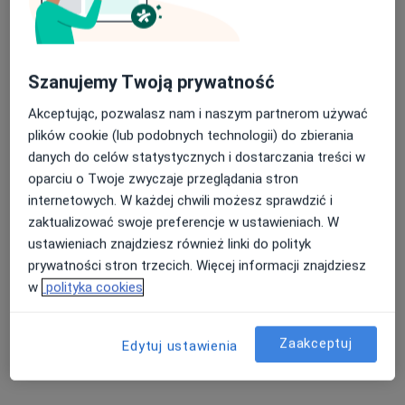
Pokaż profil
Szanujemy Twoją prywatność
Dostępni specjaliści
Akceptując, pozwalasz nam i naszym partnerom używać
plików cookie (lub podobnych technologii) do zbierania
Specjaliści znajdują się poza Sosnowiec, śląskie, w
danych do celów statystycznych i dostarczania treści w
obszarach bliskich Twojemu wyszukiwaniu.
oparciu o Twoje zwyczaje przeglądania stron
internetowych. W każdej chwili możesz sprawdzić i
zaktualizować swoje preferencje w ustawieniach. W
ustawieniach znajdziesz również linki do polityk
prywatności stron trzecich. Więcej informacji znajdziesz
w
polityka cookies
Zaakceptuj
Edytuj ustawienia
Bezpieczne płatności
Centrum Medyczne Medici
·
Więcej
Ginekologia, Dermatologia, Okulistyka