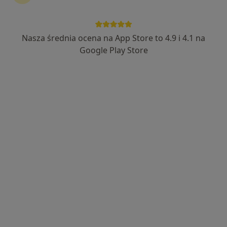
lek. Olga Florkiewicz
·
Więcej
W trakcie specjalizacji (Gastrolog)
5 opinii
Nasza średnia ocena na App Store to 4.9 i 4.1 na
Puławska 326, Warszawa
•
Mapa
Google Play Store
Centrum Medyczne enel-med - Oddział Puławska
Akceptuje Signal Iduna
Konsultacja gastrologiczna
402 zł
Specjalista nie oferuje umawiania online pod tym adresem.
Poproś o wizytę