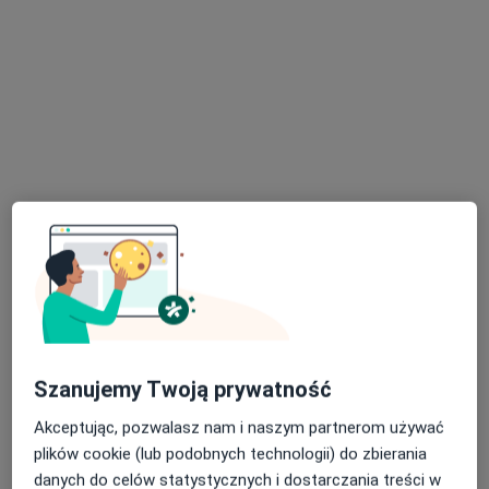
Centrum Medyczne enel-med - Oddział
Puławska
·
Więcej
Gastrologia, Alergologia, Alergologia dziecięca
458 opinii
Puławska 326, Warszawa
•
Mapa
Konsultacja gastrologiczna
402 zł
lek. Marzena
dr n. med. Andrzej
lek. Olga Florkiewicz
Motkowska
Marciniak
gastrolog
gastrolog
internista
Brak dostępnych specjalistów z wolnymi terminami w tym centrum medycznym.
Szanujemy Twoją prywatność
Pokaż profil
Akceptując, pozwalasz nam i naszym partnerom używać
plików cookie (lub podobnych technologii) do zbierania
danych do celów statystycznych i dostarczania treści w