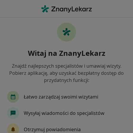
Me
Gastrolog • Warszawa, mazowieckie
Filtry
Ubezpieczenie:
Signal Iduna
20 polecanych gastrologów w Warszawie z
Witaj na ZnanyLekarz
Signal Iduna
Jak działają wyniki wyszukiwania
Znajdź najlepszych specjalistów i umawiaj wizyty.
Pobierz aplikację, aby uzyskać bezpłatny dostęp do
przydatnych funkcji:
Łatwo zarządzaj swoimi wizytami
Wysyłaj wiadomości do specjalistów
Wyróżniony
Otrzymuj powiadomienia