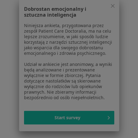
Polityka prywatności pacjentów
Dobrostan emocjonalny i
Polityka prywatności profesjonalistów
sztuczna inteligencja
Polityka prywatności dla profesjonalistów, których
Niniejsza ankieta, przygotowana przez
dane pozyskaliśmy samodzielnie
zespół Patient Care Doctoralia, ma na celu
Polityka cookies
lepsze zrozumienie, w jaki sposób ludzie
korzystają z narzędzi sztucznej inteligencji
Jak działają wyniki wyszukiwania
jako wsparcia dla swojego dobrostanu
Dostępność
emocjonalnego i zdrowia psychicznego.
O nas
Udział w ankiecie jest anonimowy, a wyniki
Praca
Rekrutujemy!
będą analizowane i prezentowane
Partnerzy
wyłącznie w formie zbiorczej. Pytania
Centrum prasowe
dotyczące nastolatków są skierowane
wyłącznie do rodziców lub opiekunów
Kontakt
prawnych. Nie zbieramy informacji
bezpośrednio od osób niepełnoletnich.
Dla pacjentów
Lekarze
Start survey
Placówki medyczne
Pytania i odpowiedzi
Usługi i zabiegi