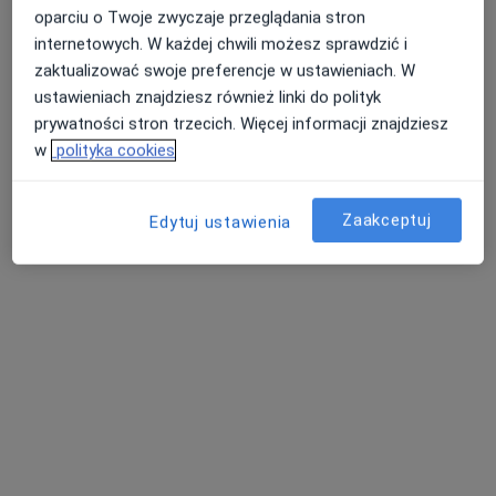
oparciu o Twoje zwyczaje przeglądania stron
internetowych. W każdej chwili możesz sprawdzić i
zaktualizować swoje preferencje w ustawieniach. W
ustawieniach znajdziesz również linki do polityk
prywatności stron trzecich. Więcej informacji znajdziesz
w
polityka cookies
Centrum Medyczne Damiana Wałbrzyska
46
Zaakceptuj
Edytuj ustawienia
·
Więcej
Gastrologia, Alergologia, Andrologia
1487 opinii
Wałbrzyska 46, Warszawa
•
Mapa
Konsultacja gastrologiczna
od 350 zł
Pokaż więcej usług
dr n. med. Anna
Paweł Marek Kotarski
Chaber-Ciopińska
internista
gastrolog