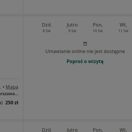
Dziś
Jutro
Pon,
Wt,
8 Sie
9 Sie
10 Sie
11 Sie
Umawianie online nie jest dostępne
Poproś o wizytę
iętro, Warszawa
•
Mapa
Dietetyk kliniczny | Apetyt na Zdrowie | Warszawa (Ochota)
a)
250 zł
Dziś
Jutro
Pon,
Wt,