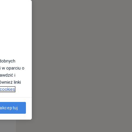
odobnych
i w oparciu o
awdzić i
Śr,
Czw,
Pt,
wnież linki
12 Sie
13 Sie
14 Sie
 cookies
akceptuj