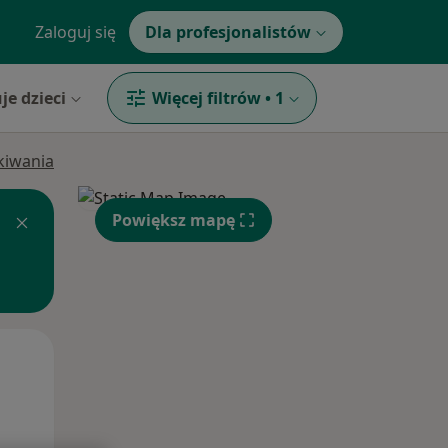
Zaloguj się
Dla profesjonalistów
je dzieci
Więcej filtrów
•
1
ukiwania
Powiększ mapę
Śr,
Czw,
Pt,
12 Sie
13 Sie
14 Sie