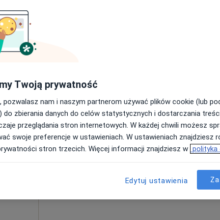
Poproś o wizytę
my Twoją prywatność
250 zł
, pozwalasz nam i naszym partnerom używać plików cookie (lub p
) do zbierania danych do celów statystycznych i dostarczania treśc
zaje przeglądania stron internetowych. W każdej chwili możesz spr
Dziś
Jutro
Pon,
Wt,
wać swoje preferencje w ustawieniach. W ustawieniach znajdziesz ró
8 Sie
9 Sie
10 Sie
11 Sie
prywatności stron trzecich. Więcej informacji znajdziesz w
polityka
Umawianie online nie jest dostępne
Za
Edytuj ustawienia
Poproś o wizytę