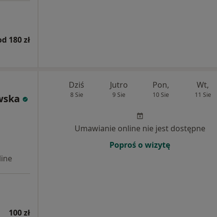
od 180 zł
Dziś
Jutro
Pon,
Wt,
8 Sie
9 Sie
10 Sie
11 Sie
wska
Umawianie online nie jest dostępne
Poproś o wizytę
ine
100 zł