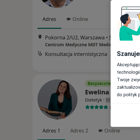
Adres
Online
Pokorna 2/U2, Warszawa
•
Mapa
Centrum Medyczne MDT Medical
Szanuje
Konsultacja internistyczna
Akceptując
technologii
Twoje zwyc
Bezpieczne płatności
zaktualizo
Ewelina Becmer
do polityk 
·
Więcej
Dietetyk
60 opinii
Adres 1
Adres 2
Online