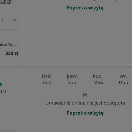
Więcej
Poproś o wizytę
 4
Online 1
Online 2
Centrum Medyczne POLMED Oddział Warszawa Targowa
320 zł
Dziś
Jutro
Pon,
Wt,
8 Sie
9 Sie
10 Sie
11 Sie
karz
Umawianie online nie jest dostępne
Poproś o wizytę