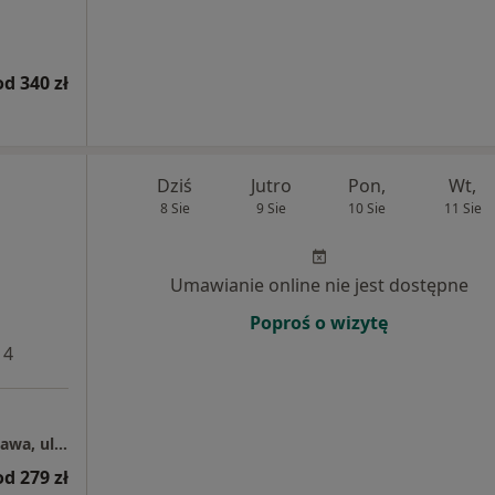
od 340 zł
Dziś
Jutro
Pon,
Wt,
8 Sie
9 Sie
10 Sie
11 Sie
Umawianie online nie jest dostępne
Poproś o wizytę
 4
Centrum Medyczne Grupa LUX MED – Warszawa, ul. 1-go Sierpnia 8
od 279 zł