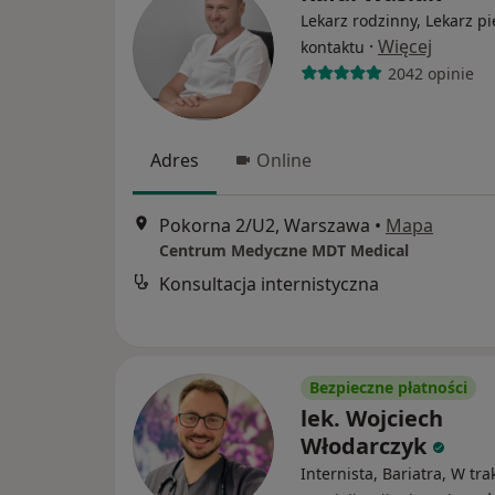
Lekarz rodzinny, Lekarz p
·
Więcej
kontaktu
2042 opinie
Adres
Online
Pokorna 2/U2, Warszawa
•
Mapa
Centrum Medyczne MDT Medical
Konsultacja internistyczna
Bezpieczne płatności
lek. Wojciech
Włodarczyk
Internista, Bariatra, W tra