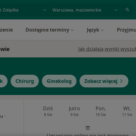
acja, badanie lub nazwisko
miasto lub dzielnica
zenie
Dostępne terminy
Język
Przyjmu
awie
Jak działają wyniki wysz
yk
Chirurg
Ginekolog
Zobacz więcej
Dziś
Jutro
Pon,
Wt,
8 Sie
9 Sie
10 Sie
11 Sie
·
tu
Umawianie online nie jest dostępne