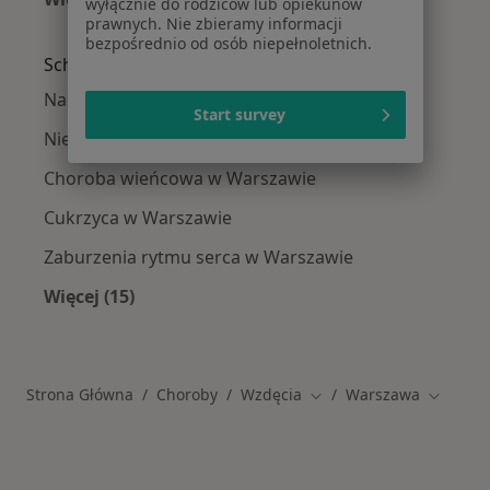
wyłącznie do rodziców lub opiekunów
Więcej w kategorii: W pobliżu Warszawy
prawnych. Nie zbieramy informacji
bezpośrednio od osób niepełnoletnich.
Schorzenia w Warszawie
Nadciśnienie tętnicze w Warszawie
Start survey
Niewydolność serca w Warszawie
Choroba wieńcowa w Warszawie
Cukrzyca w Warszawie
Zaburzenia rytmu serca w Warszawie
Więcej (15)
Więcej w kategorii: Schorzenia w Warszawie
Strona Główna
Choroby
Wzdęcia
Warszawa
Zmień miasto
Zmień m