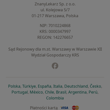
ZnanyLekarz Sp. z o.o.
ul. Kolejowa 5/7
01-217 Warszawa, Polska
NIP: ⁠7010224868
KRS: ⁠0000347997
REGON: ⁠142276657
Sąd Rejonowy dla m.st. Warszawy w Warszawie XII
Wydział Gospodarczy KRS
Facebook
otwiera się w nowej karcie
otwiera się w nowej karcie
otwiera się w nowej karcie
otwiera się w nowej karcie
otwiera się w nowej karci
otwiera się
otwi
Polska
,
Türkiye
,
España
,
Italia
,
Deutschland
,
Česko
,
otwiera się w nowej karcie
otwiera się w nowej karcie
otwiera się w nowej karcie
otwiera się w nowej kar
otwiera się 
otwier
Portugal
,
México
,
Chile
,
Brasil
,
Argentina
,
Perú
,
otwiera się w nowej karc
Colombia
Płatności kartą