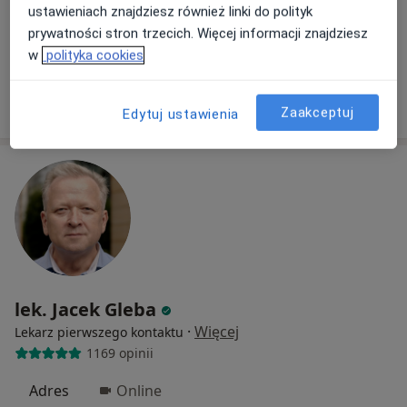
Centrum Medyczne Treningu Osobistego i Dietetyki EGO dr n.med. Anna Lewitt
ustawieniach znajdziesz również linki do polityk
Konsultacja dietetyczna
516 zł
prywatności stron trzecich. Więcej informacji znajdziesz
w
polityka cookies
Specjalista nie oferuje umawiania online pod tym adresem.
Poproś o wizytę
Zaakceptuj
Edytuj ustawienia
lek. Jacek Gleba
·
Więcej
Lekarz pierwszego kontaktu
1169 opinii
Adres
Online