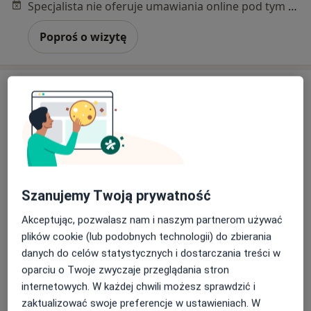
Specjalista nie oferuje umawiania online pod tym adresem.
Poproś o wizytę
dr n. med. Anna Lewitt
Szanujemy Twoją prywatność
·
Więcej
Dietetyk
Akceptując, pozwalasz nam i naszym partnerom używać
130 opinii
plików cookie (lub podobnych technologii) do zbierania
danych do celów statystycznych i dostarczania treści w
Adres 1
Adres 2
Adres 3
Online
oparciu o Twoje zwyczaje przeglądania stron
internetowych. W każdej chwili możesz sprawdzić i
Al. W. Witosa 31 lok. 222, Warszawa
•
Mapa
zaktualizować swoje preferencje w ustawieniach. W