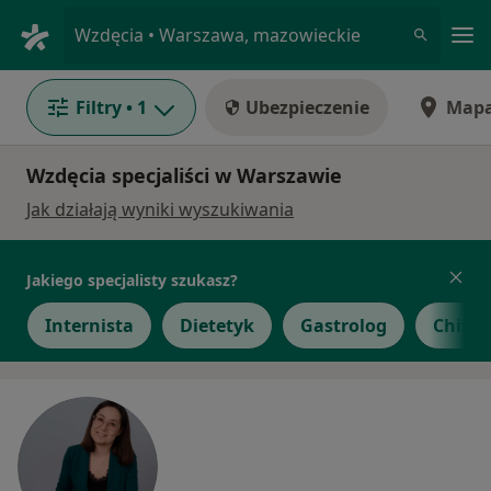
Me
Wzdęcia • Warszawa, mazowieckie
Filtry
• 1
Ubezpieczenie
Map
Wzdęcia specjaliści w Warszawie
Jak działają wyniki wyszukiwania
Jakiego specjalisty szukasz?
Internista
Dietetyk
Gastrolog
Chirur