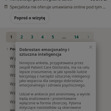
Specjalista nie oferuje umawiania online pod tym adresem.
Poproś o wizytę
1
2
3
4
5
...
14
Powiązane wyszukiwania
Dobrostan emocjonalny i
sztuczna inteligencja
W pobliżu Warszawy
Niniejsza ankieta, przygotowana przez
Wzdęcia w Wołominie
zespół Patient Care Doctoralia, ma na celu
lepsze zrozumienie, w jaki sposób ludzie
Wzdęcia w Piasecznie
korzystają z narzędzi sztucznej inteligencji
jako wsparcia dla swojego dobrostanu
Wzdęcia w Zielonce
emocjonalnego i zdrowia psychicznego.
Wzdęcia w Piastowie
Udział w ankiecie jest anonimowy, a wyniki
będą analizowane i prezentowane
Wzdęcia w Pruszkowie
wyłącznie w formie zbiorczej. Pytania
dotyczące nastolatków są skierowane
Więcej (3)