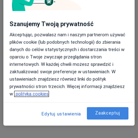
Choroba wrzodowa Bydgoszcz
Refluks żołądkowo-przełykowy Bydgoszcz
Nasza średnia ocena na App Store to 4.9 i 4.1 na
Szanujemy Twoją prywatność
Zaparcia Bydgoszcz
Google Play Store
Akceptując, pozwalasz nam i naszym partnerom używać
Choroby przewodu pokarmowego Bydgoszcz
plików cookie (lub podobnych technologii) do zbierania
danych do celów statystycznych i dostarczania treści w
Więcej (15)
oparciu o Twoje zwyczaje przeglądania stron
Więcej w kategorii: Najczęście leczone chorob
internetowych. W każdej chwili możesz sprawdzić i
zaktualizować swoje preferencje w ustawieniach. W
Strona Główna
Gastrolog
Bydgoszcz
Nfz
Zmień miasto
Zmień miasto
Zmień mi
ustawieniach znajdziesz również linki do polityk
prywatności stron trzecich. Więcej informacji znajdziesz
w
polityka cookies
Zaakceptuj
Edytuj ustawienia