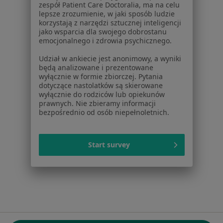
zespół Patient Care Doctoralia, ma na celu
ul. Kolejowa 5/7
lepsze zrozumienie, w jaki sposób ludzie
01-217 Warszawa, Polska
korzystają z narzędzi sztucznej inteligencji
jako wsparcia dla swojego dobrostanu
emocjonalnego i zdrowia psychicznego.
NIP: ⁠7010224868
KRS: ⁠0000347997
Udział w ankiecie jest anonimowy, a wyniki
REGON: ⁠142276657
będą analizowane i prezentowane
wyłącznie w formie zbiorczej. Pytania
dotyczące nastolatków są skierowane
Sąd Rejonowy dla m.st. Warszawy w Warszawie XII
wyłącznie do rodziców lub opiekunów
Wydział Gospodarczy KRS
prawnych. Nie zbieramy informacji
bezpośrednio od osób niepełnoletnich.
Facebook
otwiera się w nowej karcie
Start survey
otwiera się w nowej karcie
otwiera się w nowej karcie
otwiera się w nowej karcie
otwiera się w nowej karci
otwiera się
otwi
Polska
,
Türkiye
,
España
,
Italia
,
Deutschland
,
Česko
,
otwiera się w nowej karcie
otwiera się w nowej karcie
otwiera się w nowej karcie
otwiera się w nowej kar
otwiera się 
otwier
Portugal
,
México
,
Chile
,
Brasil
,
Argentina
,
Perú
,
otwiera się w nowej karc
Colombia
Płatności kartą