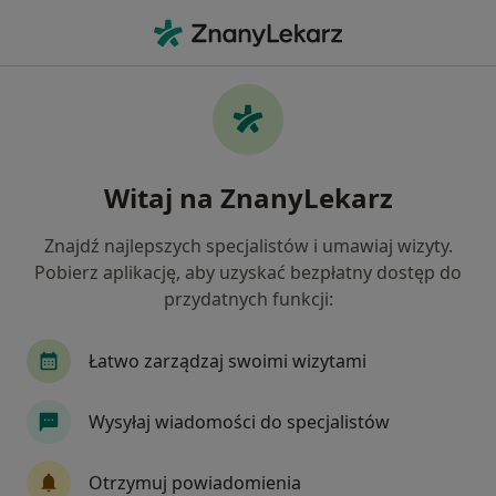
Me
Fizjoterapeuta • Ruda Śląska, śląskie
Filtry
Ubezpieczenie:
TU Zdrowie
20 polecanych fizjoterapeutów w Rudzie
Witaj na ZnanyLekarz
Śląskiej z TU Zdrowie
Jak działają wyniki wyszukiwania
Znajdź najlepszych specjalistów i umawiaj wizyty.
Pobierz aplikację, aby uzyskać bezpłatny dostęp do
przydatnych funkcji:
Łatwo zarządzaj swoimi wizytami
Wysyłaj wiadomości do specjalistów
mgr Irena Lasończyk-Trzcińska
Otrzymuj powiadomienia
·
Więcej
Fizjoterapeuta