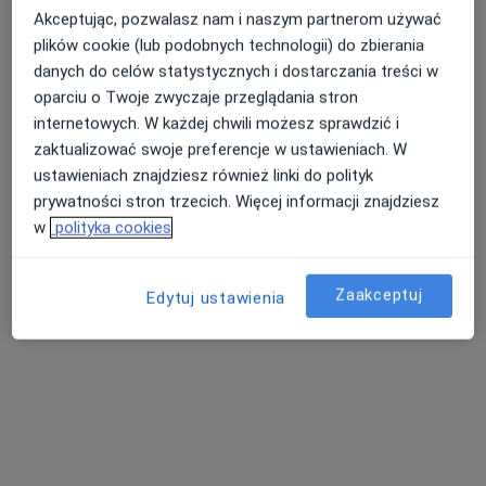
mgr Anita Adamczyk
Akceptując, pozwalasz nam i naszym partnerom używać
·
Więcej
Fizjoterapeuta
plików cookie (lub podobnych technologii) do zbierania
20 opinii
danych do celów statystycznych i dostarczania treści w
ul. Pokoju 14, Ruda Śląska
•
Mapa
oparciu o Twoje zwyczaje przeglądania stron
Med-Silesia Medical Care
internetowych. W każdej chwili możesz sprawdzić i
Akceptuje TU Zdrowie
zaktualizować swoje preferencje w ustawieniach. W
ustawieniach znajdziesz również linki do polityk
Konsultacja fizjoterapeutyczna
180 zł
prywatności stron trzecich. Więcej informacji znajdziesz
Specjalista nie oferuje umawiania online pod tym adresem.
w
polityka cookies
Poproś o wizytę
Zaakceptuj
Edytuj ustawienia