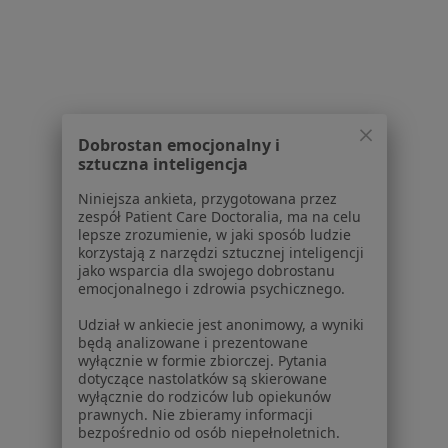
Centrum prasowe
Kontakt
Dla pacjentów
Lekarze
Placówki medyczne
Dobrostan emocjonalny i
Pytania i odpowiedzi
sztuczna inteligencja
Usługi i zabiegi
Niniejsza ankieta, przygotowana przez
Choroby
zespół Patient Care Doctoralia, ma na celu
Pomoc
lepsze zrozumienie, w jaki sposób ludzie
Aplikacje mobilne
korzystają z narzędzi sztucznej inteligencji
jako wsparcia dla swojego dobrostanu
Blog dla pacjentów
emocjonalnego i zdrowia psychicznego.
Dla profesjonalistów
Udział w ankiecie jest anonimowy, a wyniki
będą analizowane i prezentowane
Cennik
wyłącznie w formie zbiorczej. Pytania
Dla lekarzy
dotyczące nastolatków są skierowane
Dla placówek medycznych
wyłącznie do rodziców lub opiekunów
prawnych. Nie zbieramy informacji
Noa Notes
nowość
bezpośrednio od osób niepełnoletnich.
Baza wiedzy