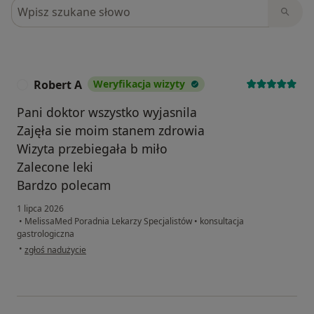
Szukaj w opiniach
Robert A
Weryfikacja wizyty
R
Pani doktor wszystko wyjasnila
Zajęła sie moim stanem zdrowia
Wizyta przebiegała b miło
Zalecone leki
Bardzo polecam
1 lipca 2026
•
MelissaMed Poradnia Lekarzy Specjalistów
•
konsultacja
gastrologiczna
w opinii użytkownika Robert A
•
zgłoś nadużycie