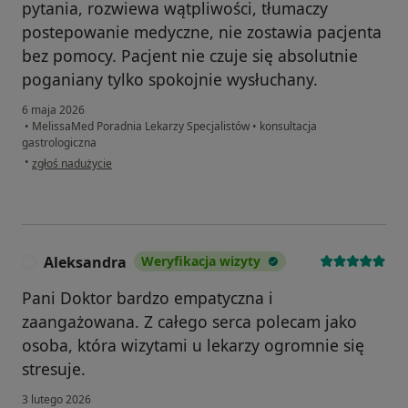
pytania, rozwiewa wątpliwości, tłumaczy
postepowanie medyczne, nie zostawia pacjenta
bez pomocy. Pacjent nie czuje się absolutnie
poganiany tylko spokojnie wysłuchany.
6 maja 2026
•
MelissaMed Poradnia Lekarzy Specjalistów
•
konsultacja
gastrologiczna
w opinii użytkownika Anna
•
zgłoś nadużycie
Aleksandra
Weryfikacja wizyty
A
Pani Doktor bardzo empatyczna i
zaangażowana. Z całego serca polecam jako
osoba, która wizytami u lekarzy ogromnie się
stresuje.
3 lutego 2026