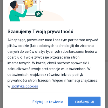
metod terapii zespołu jelita nadwrażliwego; licznych
kursach i konferencjach krajowych i
międzynarodowych. Od wielu lat wykonuje badania
ultrasonograficzne jamy brzusznej a także badania
endoskopowe górnego i dolnego odcinka przewodu
pokarmowego. Przez dwa lata prowadziła także z
Szanujemy Twoją prywatność
Zobacz galerię (71)
ramienia Kliniki Gastroenterologii poradnictwo drogą
Akceptując, pozwalasz nam i naszym partnerom używać
internetową dla pacjentów z chorobami przewodu
plików cookie (lub podobnych technologii) do zbierania
pokarmowego.
Pokaż więcej
danych do celów statystycznych i dostarczania treści w
o doświadczeniu
Dodatkową, nie mniej ważną dziedziną zainteresowań
oparciu o Twoje zwyczaje przeglądania stron
jest dietetyka i żywienie kliniczne. Doświadczenia w
internetowych. W każdej chwili możesz sprawdzić i
tym zakresie zdobywała na licznych szkoleniach i
Usługi i ceny
zaktualizować swoje preferencje w ustawieniach. W
kursach krajowych i zagranicznych (m. in. w USA – w
ustawieniach znajdziesz również linki do polityk
Johns Hopkins University of Baltimore). Ukończyła
Konsultacja gastrologiczna
prywatności stron trzecich. Więcej informacji znajdziesz
Umów wizytę
również międzynarodowy kurs SCOPE prowadzony
Od 110 zł
Szczegóły
w
polityka cookies
przez Founding and European SCOPE, dotyczący roli
przewodu pokarmowego w otyłości.
Jest autorką 58 publikacji oryginalnych, artykułów
Zaakceptuj
Edytuj ustawienia
W jaki sposób ustalane są ceny?
poglądowych i przeglądowych oraz rozdziałów w