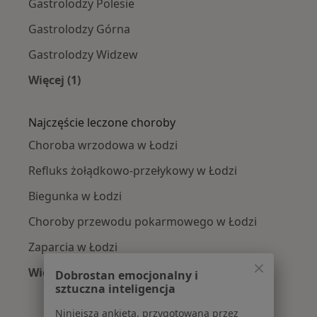
Gastrolodzy Polesie
Gastrolodzy Górna
Gastrolodzy Widzew
Więcej (1)
Więcej w kategorii: Gastrolodzy w pobliżu
Najczęście leczone choroby
Choroba wrzodowa w Łodzi
Refluks żołądkowo-przełykowy w Łodzi
Biegunka w Łodzi
Choroby przewodu pokarmowego w Łodzi
Zaparcia w Łodzi
Więcej (15)
Dobrostan emocjonalny i
sztuczna inteligencja
Więcej w kategorii: Najczęście leczone chorob
Niniejsza ankieta, przygotowana przez