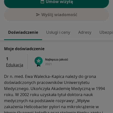
Umów wizytę
Wyślij wiadomość
Doświadczenie
Usługi i ceny
Adresy
Ubezpi
Moje doświadczenie
1
Edukacja
Dr n. med. Ewa Walecka–Kapica należy do grona
doświadczonych pracowników Uniwersytetu
Medycznego. Ukończyła Akademię Medyczną w 1994
roku. W 2002 roku uzyskała tytuł doktora nauk
medycznych na podstawie rozprawy: „Wpływ
zakażenia Helicobacter pylori na mikrokrążenie w
błonie śluzowej żołądka oraz stężenie tlenku azotu i