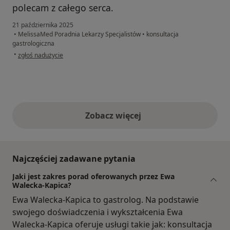
polecam z całego serca.
21 października 2025
•
MelissaMed Poradnia Lekarzy Specjalistów
•
konsultacja
gastrologiczna
w opinii użytkownika Krzysztof
•
zgłoś nadużycie
Zobacz więcej
opinie powyżej
Najczęściej zadawane pytania
Jaki jest zakres porad oferowanych przez Ewa
Walecka-Kapica?
Ewa Walecka-Kapica to gastrolog. Na podstawie
swojego doświadczenia i wykształcenia Ewa
Walecka-Kapica oferuje usługi takie jak: konsultacja