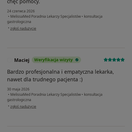
chęć pomocy.
24 czerwca 2026
•
MelissaMed Poradnia Lekarzy Specjalistów
•
konsultacja
gastrologiczna
w opinii użytkownika Krzysztof
•
zgłoś nadużycie
Maciej
Weryfikacja wizyty
M
Bardzo profesjonalna i empatyczna lekarka,
nawet dla trudnego pacjenta :)
30 maja 2026
•
MelissaMed Poradnia Lekarzy Specjalistów
•
konsultacja
gastrologiczna
w opinii użytkownika Maciej
•
zgłoś nadużycie