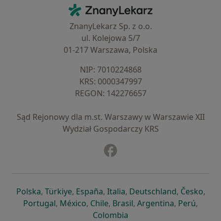
Kontakt
ZnanyLekarz - Strona główna
ZnanyLekarz Sp. z o.o.
ul. Kolejowa 5/7
01-217 Warszawa, Polska
NIP: ⁠7010224868
KRS: ⁠0000347997
REGON: ⁠142276657
Sąd Rejonowy dla m.st. Warszawy w Warszawie XII
Wydział Gospodarczy KRS
Facebook
otwiera się w nowej karcie
otwiera się w nowej karcie
otwiera się w nowej karcie
otwiera się w nowej karcie
otwiera się w nowej karci
otwiera się
otwi
Polska
,
Türkiye
,
España
,
Italia
,
Deutschland
,
Česko
,
otwiera się w nowej karcie
otwiera się w nowej karcie
otwiera się w nowej karcie
otwiera się w nowej kar
otwiera się 
otwier
Portugal
,
México
,
Chile
,
Brasil
,
Argentina
,
Perú
,
otwiera się w nowej karc
Colombia