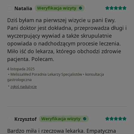
Natalia
Weryfikacja wizyty
N
Dziś byłam na pierwszej wizycie u pani Ewy.
Pani doktor jest dokładna, przeprowadza długi i
wyczerpujący wywiad a także skrupulatnie
opowiada o nadchodzącym procesie leczenia.
Miło iść do lekarza, którego obchodzi zdrowie
pacjenta. Polecam.
4 listopada 2025
•
MelissaMed Poradnia Lekarzy Specjalistów
•
konsultacja
gastrologiczna
w opinii użytkownika Natalia
•
zgłoś nadużycie
Krzysztof
Weryfikacja wizyty
K
Bardzo miła i rzeczowa lekarka. Empatyczna