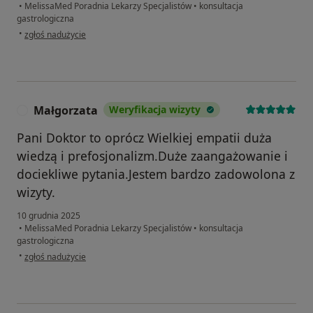
•
MelissaMed Poradnia Lekarzy Specjalistów
•
konsultacja
gastrologiczna
w opinii użytkownika Aleksandra
•
zgłoś nadużycie
Małgorzata
Weryfikacja wizyty
M
Pani Doktor to oprócz Wielkiej empatii duża
wiedzą i prefosjonalizm.Duże zaangażowanie i
dociekliwe pytania.Jestem bardzo zadowolona z
wizyty.
10 grudnia 2025
•
MelissaMed Poradnia Lekarzy Specjalistów
•
konsultacja
gastrologiczna
w opinii użytkownika Małgorzata
•
zgłoś nadużycie