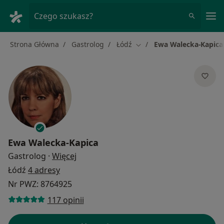
Me
Czego szukasz?
Strona Główna
Gastrolog
Łódź
Ewa Walecka-Kapica
Zmień miasto
Ewa Walecka-Kapica
O specjalizacjach
Gastrolog
·
Więcej
Łódź
4 adresy
Nr PWZ: 8764925
117 opinii