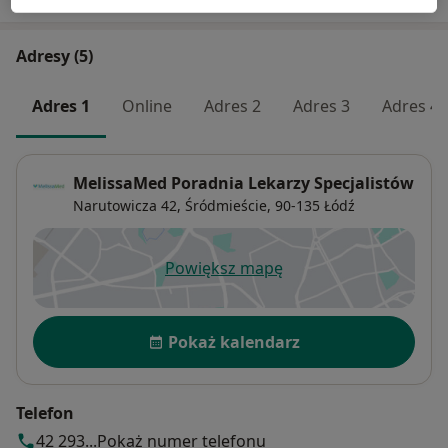
podręcznikach. Ponadto jest promotorem i
recenzentem licznych prac licencjackich i
Adresy (5)
magisterskich na Wydziale Nauk o Zdrowiu Kierunku
Dietetyki.
Adres 1
Online
Adres 2
Adres 3
Adres 4
MelissaMed Poradnia Lekarzy Specjalistów
Narutowicza 42,
Śródmieście
, 90-135
Łódź
Powiększ mapę
otwiera się w nowej karcie
Dostępność
Pokaż kalendarz
Telefon
42 293...
Pokaż numer telefonu