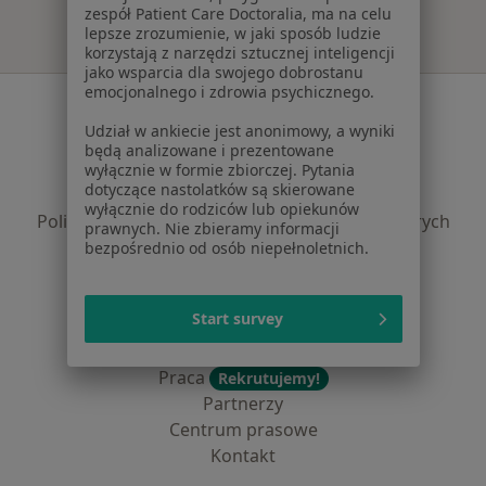
zespół Patient Care Doctoralia, ma na celu
lepsze zrozumienie, w jaki sposób ludzie
korzystają z narzędzi sztucznej inteligencji
jako wsparcia dla swojego dobrostanu
emocjonalnego i zdrowia psychicznego.
Serwis
Udział w ankiecie jest anonimowy, a wyniki
Regulamin
będą analizowane i prezentowane
Polityka prywatności pacjentów
wyłącznie w formie zbiorczej. Pytania
dotyczące nastolatków są skierowane
Polityka prywatności profesjonalistów
wyłącznie do rodziców lub opiekunów
Polityka prywatności dla profesjonalistów, których
prawnych. Nie zbieramy informacji
dane pozyskaliśmy samodzielnie
bezpośrednio od osób niepełnoletnich.
Polityka cookies
Jak działają wyniki wyszukiwania
Start survey
Dostępność
O nas
Praca
Rekrutujemy!
Partnerzy
Centrum prasowe
Kontakt