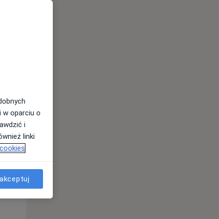
odobnych
i w oparciu o
awdzić i
Pon,
Wt,
Śr,
wnież linki
10 Sie
11 Sie
12 Sie
 cookies
akceptuj