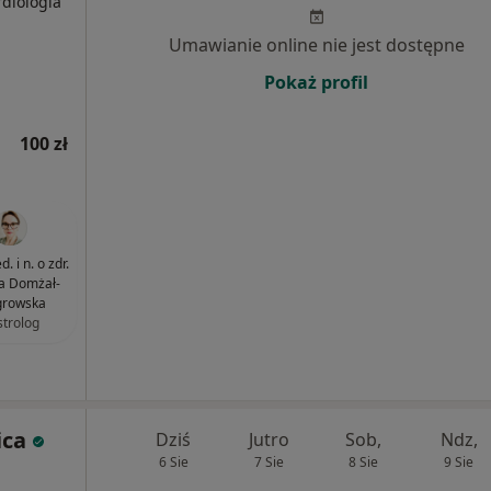
rdiologia
Umawianie online nie jest dostępne
Pokaż profil
100 zł
. i n. o zdr.
a Domżał-
rowska
strolog
ica
Dziś
Jutro
Sob,
Ndz,
6 Sie
7 Sie
8 Sie
9 Sie