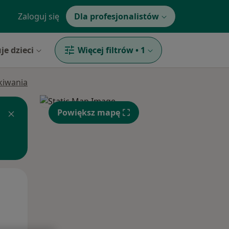
Zaloguj się
Dla profesjonalistów
je dzieci
Więcej filtrów
•
1
ukiwania
Powiększ mapę
Pon,
Wt,
Śr,
10 Sie
11 Sie
12 Sie