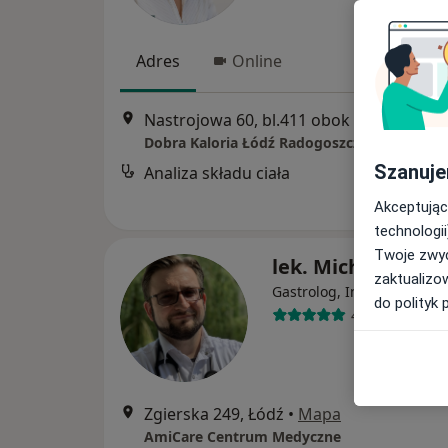
Adres
Online
Nastrojowa 60, bl.411 obok pla
Szanuje
Analiza składu ciała
Akceptując
technologii
Twoje zwyc
lek. Michał Stasia
zaktualizo
·
Wię
Gastrolog, Internista
do polityk 
409 opinii
Zgierska 249, Łódź
•
Mapa
AmiCare Centrum Medyczne