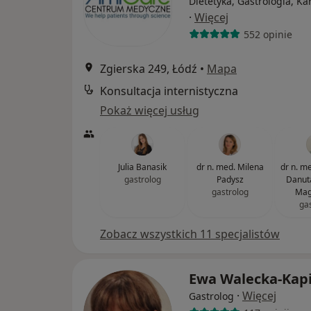
Dietetyka, Gastrologia, Ka
·
Więcej
552 opinie
Zgierska 249, Łódź
•
Mapa
Konsultacja internistyczna
Pokaż więcej usług
Julia Banasik
dr n. med. Milena
dr n. med
gastrolog
Padysz
Danut
gastrolog
Mag
ga
Zobacz wszystkich 11 specjalistów
Ewa Walecka-Kap
·
Więcej
Gastrolog