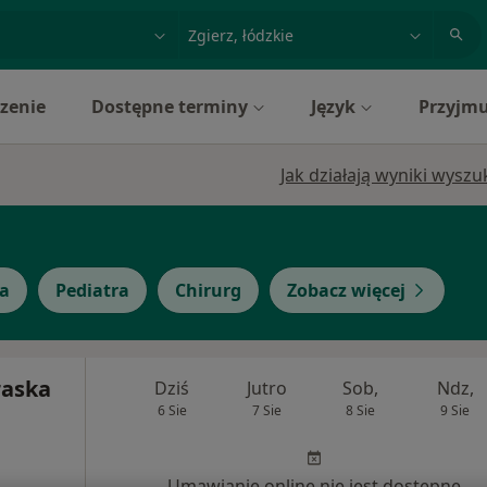
acja, badanie lub nazwisko
miasto lub dzielnica
zenie
Dostępne terminy
Język
Przyjmu
Jak działają wyniki wysz
ta
Pediatra
Chirurg
Zobacz więcej
raska
Dziś
Jutro
Sob,
Ndz,
6 Sie
7 Sie
8 Sie
9 Sie
Umawianie online nie jest dostępne