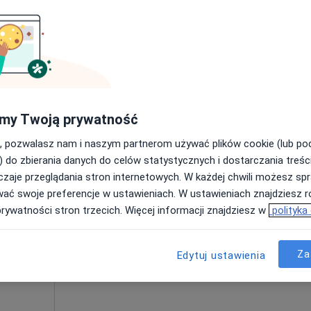
Poproś o wizytę
cu słonecznego, Łódź
•
Mapa
Dobra Kaloria Łódź Radogoszcz Elżbieta Pardej-Kraska
my Twoją prywatność
od 55 zł
, pozwalasz nam i naszym partnerom używać plików cookie (lub p
) do zbierania danych do celów statystycznych i dostarczania treśc
zaje przeglądania stron internetowych. W każdej chwili możesz spr
k
Dziś
Jutro
Sob,
Ndz,
wać swoje preferencje w ustawieniach. W ustawieniach znajdziesz ró
6 Sie
7 Sie
8 Sie
9 Sie
cej
prywatności stron trzecich. Więcej informacji znajdziesz w
polityka
Umawianie online nie jest dostępne
Za
Edytuj ustawienia
Poproś o wizytę