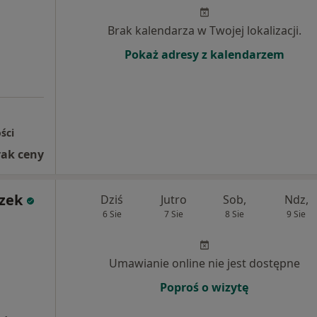
Brak kalendarza w Twojej lokalizacji.
Pokaż adresy z kalendarzem
ści
rak ceny
zek
Dziś
Jutro
Sob,
Ndz,
6 Sie
7 Sie
8 Sie
9 Sie
Umawianie online nie jest dostępne
Poproś o wizytę