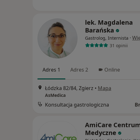
lek. Magdalena
Barańska
·
Wię
Gastrolog, Internista
31 opinii
Adres 1
Adres 2
Online
Łódzka 82/84, Zgierz
•
Mapa
AsMedica
Konsultacja gastrologiczna
B
AmiCare Centru
Medyczne