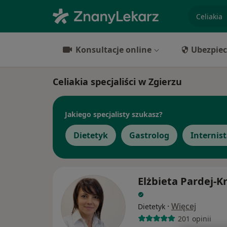
specjaliz
Konsultacje online
Ubezpiec
Celiakia specjaliści w Zgierzu
Jakiego specjalisty szukasz?
Dietetyk
Gastrolog
Internis
Elżbieta Pardej-K
·
Więcej
Dietetyk
201 opinii