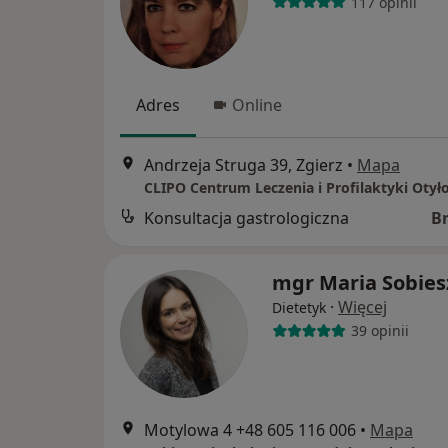
117 opinii
Adres
Online
Andrzeja Struga 39, Zgierz
•
Mapa
CLIPO Centrum Leczenia i Profilaktyki Otyło
Konsultacja gastrologiczna
B
mgr Maria Sobies
·
Więcej
Dietetyk
39 opinii
Motylowa 4 +48 605 116 006
•
Mapa