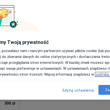
Poproś o wizytę
450 zł
my Twoją prywatność
, pozwalasz nam i naszym partnerom używać plików cookie (lub p
t
Dziś
Jutro
Sob,
Ndz,
) do zbierania danych do celów statystycznych i dostarczania treśc
6 Sie
7 Sie
8 Sie
9 Sie
zaje przeglądania stron internetowych. W każdej chwili możesz spr
wać swoje preferencje w ustawieniach. W ustawieniach znajdziesz ró
prywatności stron trzecich. Więcej informacji znajdziesz w
polityka
Umawianie online nie jest dostępne
Poproś o wizytę
Za
Edytuj ustawienia
300 zł