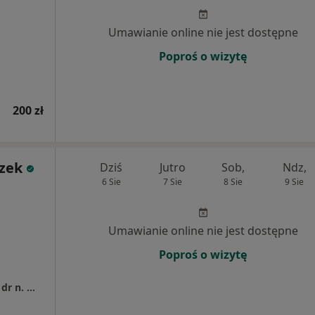
Umawianie online nie jest dostępne
Poproś o wizytę
200 zł
zek
Dziś
Jutro
Sob,
Ndz,
6 Sie
7 Sie
8 Sie
9 Sie
Umawianie online nie jest dostępne
Poproś o wizytę
Gabinet ginekologiczno-endokrynologiczny dr n. med. Agata Cajdler Łuba