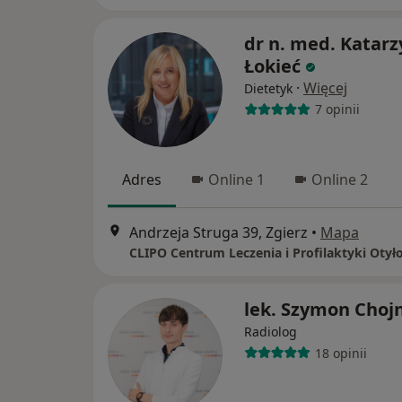
dr n. med. Katar
Łokieć
·
Więcej
Dietetyk
7 opinii
Adres
Online 1
Online 2
Andrzeja Struga 39, Zgierz
•
Mapa
CLIPO Centrum Leczenia i Profilaktyki Otyło
lek. Szymon Choj
Radiolog
18 opinii