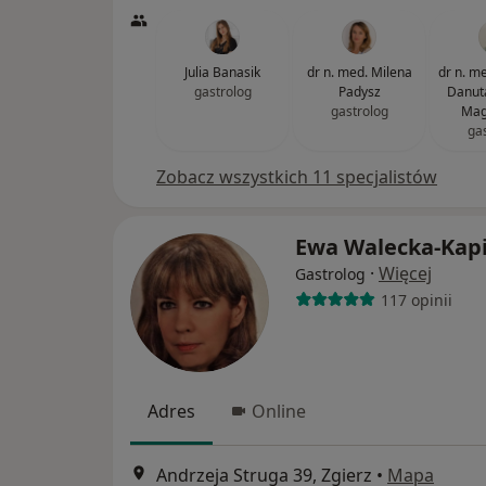
Julia Banasik
dr n. med. Milena
dr n. med
gastrolog
Padysz
Danut
gastrolog
Mag
ga
Zobacz wszystkich 11 specjalistów
Ewa Walecka-Kap
·
Więcej
Gastrolog
117 opinii
Adres
Online
Andrzeja Struga 39, Zgierz
•
Mapa