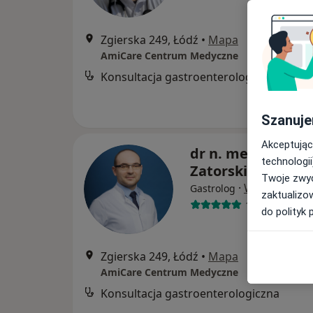
Zgierska 249, Łódź
•
Mapa
AmiCare Centrum Medyczne
Konsultacja gastroenterologiczna
Szanuje
Akceptując
dr n. med. Huber
technologii
Zatorski
Twoje zwyc
·
Więcej
Gastrolog
zaktualizo
173 opinie
do polityk 
Zgierska 249, Łódź
•
Mapa
AmiCare Centrum Medyczne
Konsultacja gastroenterologiczna