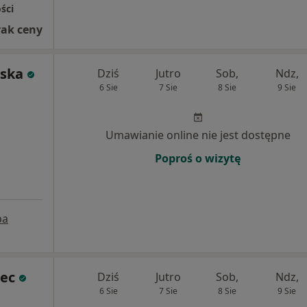
ści
rak ceny
wska
Dziś
Jutro
Sob,
Ndz,
6 Sie
7 Sie
8 Sie
9 Sie
Umawianie online nie jest dostępne
Poproś o wizytę
pa
iec
Dziś
Jutro
Sob,
Ndz,
6 Sie
7 Sie
8 Sie
9 Sie