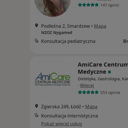
147 opinii
Podleśna 2, Smardzew
•
Mapa
NZOZ Nygamed
Konsultacja pediatryczna
B
AmiCare Centru
Medyczne
Dietetyka, Gastrologia, Ka
·
Więcej
553 opinie
Zgierska 249, Łódź
•
Mapa
Konsultacja internistyczna
Pokaż więcej usług