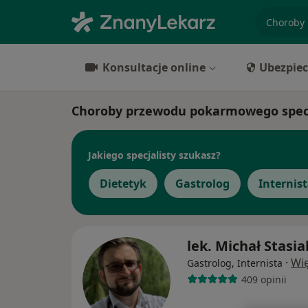
specjaliz
Konsultacje online
Ubezpiec
Choroby przewodu pokarmowego specja
Jakiego specjalisty szukasz?
Dietetyk
Gastrolog
Internis
lek. Michał Stasia
·
Wię
Gastrolog, Internista
409 opinii