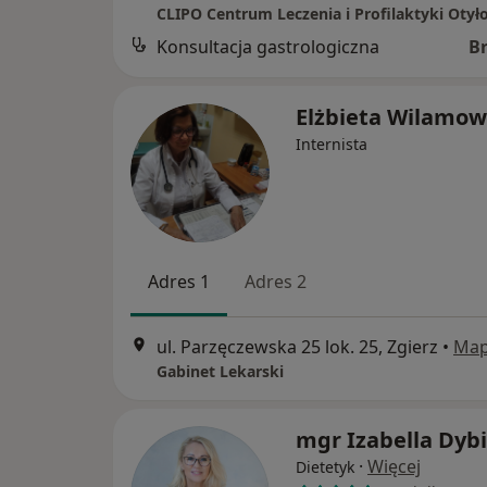
CLIPO Centrum Leczenia i Profilaktyki Otyło
Konsultacja gastrologiczna
B
Elżbieta Wilamo
Internista
Adres 1
Adres 2
ul. Parzęczewska 25 lok. 25, Zgierz
•
Ma
Gabinet Lekarski
mgr Izabella Dyb
·
Więcej
Dietetyk