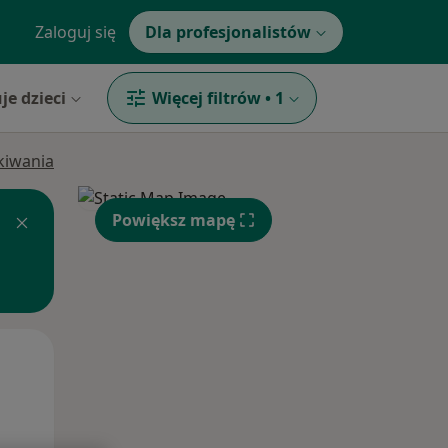
Zaloguj się
Dla profesjonalistów
je dzieci
Więcej filtrów
•
1
ukiwania
Powiększ mapę
Pon,
Wt,
Śr,
10 Sie
11 Sie
12 Sie