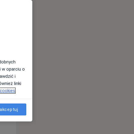
odobnych
Pon,
Wt,
Śr,
i w oparciu o
10 Sie
11 Sie
12 Sie
awdzić i
wnież linki
 cookies
akceptuj