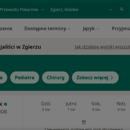
acja, badanie lub nazwisko
miasto lub dzielnica
zenie
Dostępne terminy
Język
Przyjmu
liści w Zgierzu
Jak działają wyniki wysz
ta
Pediatra
Chirurg
Zobacz więcej
k
Dziś
Jutro
Sob,
Ndz,
6 Sie
7 Sie
8 Sie
9 Sie
cej
Umawianie online nie jest dostępne