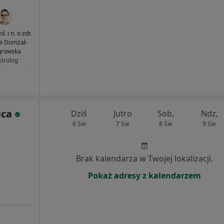
. i n. o zdr.
a Domżał-
rowska
strolog
ica
Dziś
Jutro
Sob,
Ndz,
6 Sie
7 Sie
8 Sie
9 Sie
Brak kalendarza w Twojej lokalizacji.
Pokaż adresy z kalendarzem