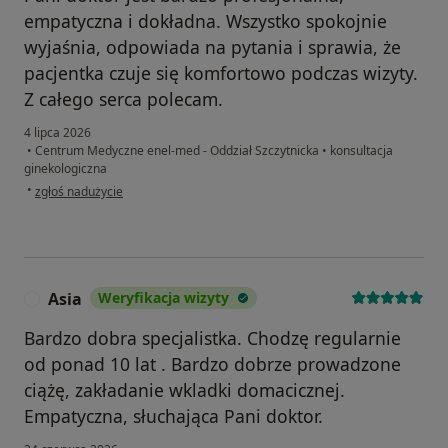
empatyczna i dokładna. Wszystko spokojnie
wyjaśnia, odpowiada na pytania i sprawia, że
pacjentka czuje się komfortowo podczas wizyty.
Z całego serca polecam.
4 lipca 2026
•
Centrum Medyczne enel-med - Oddział Szczytnicka
•
konsultacja
ginekologiczna
w opinii użytkownika Hana
•
zgłoś nadużycie
Asia
Weryfikacja wizyty
A
Bardzo dobra specjalistka. Chodzę regularnie
od ponad 10 lat . Bardzo dobrze prowadzone
ciążę, zakładanie wkladki domacicznej.
Empatyczna, słuchająca Pani doktor.