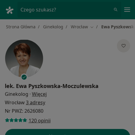
Me
Czego szukasz?
Strona Główna
Ginekolog
Wrocław
Ewa Pyszkowsk
Zmień miasto
lek.
Ewa Pyszkowska-Moczulewska
O specjalizacjach
Ginekolog
·
Więcej
Wrocław
3 adresy
Nr PWZ: 2626080
120 opinii