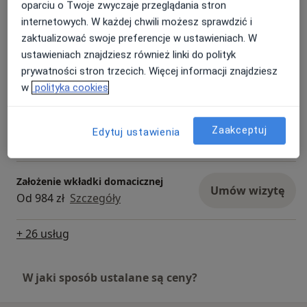
oparciu o Twoje zwyczaje przeglądania stron
275 zł
Szczegóły
internetowych. W każdej chwili możesz sprawdzić i
zaktualizować swoje preferencje w ustawieniach. W
Założenie wkładki domacicznej
ustawieniach znajdziesz również linki do polityk
Levosert
Umów wizytę
prywatności stron trzecich. Więcej informacji znajdziesz
Od 1 200 zł
Szczegóły
w
polityka cookies
Założenie wkładki domacicznej
Kyleena
Umów wizytę
Zaakceptuj
Edytuj ustawienia
Od 1 650 zł
Szczegóły
Założenie wkładki domacicznej
Umów wizytę
Od 984 zł
Szczegóły
+ 26 usług
W jaki sposób ustalane są ceny?