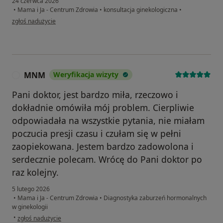
24 czerwca 2026
•
Mama i Ja - Centrum Zdrowia
•
konsultacja ginekologiczna
•
w opinii użytkownika Asia
zgłoś nadużycie
MNM
Weryfikacja wizyty
M
Pani doktor, jest bardzo miła, rzeczowo i
dokładnie omówiła mój problem. Cierpliwie
odpowiadała na wszystkie pytania, nie miałam
poczucia presji czasu i czułam się w pełni
zaopiekowana. Jestem bardzo zadowolona i
serdecznie polecam. Wrócę do Pani doktor po
raz kolejny.
5 lutego 2026
•
Mama i Ja - Centrum Zdrowia
•
Diagnostyka zaburzeń hormonalnych
w ginekologii
w opinii użytkownika MNM
•
zgłoś nadużycie