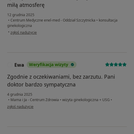
miłą atmosferę
12 grudnia 2025
•
Centrum Medyczne enel-med - Oddział Szczytnicka
•
konsultacja
ginekologiczna
w opinii użytkownika ES
•
zgłoś nadużycie
Ewa
Weryfikacja wizyty
E
Zgodnie z oczekiwaniami, bez zarzutu. Pani
doktor bardzo sympatyczna
4 grudnia 2025
•
Mama i Ja - Centrum Zdrowia
•
wizyta ginekologiczna + USG
•
w opinii użytkownika Ewa
zgłoś nadużycie