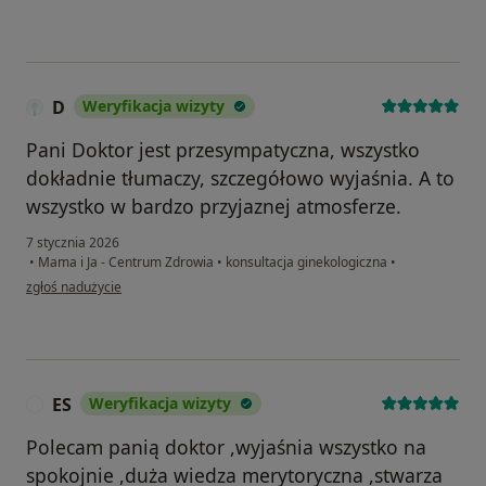
D
Weryfikacja wizyty
Pani Doktor jest przesympatyczna, wszystko
dokładnie tłumaczy, szczegółowo wyjaśnia. A to
wszystko w bardzo przyjaznej atmosferze.
7 stycznia 2026
•
Mama i Ja - Centrum Zdrowia
•
konsultacja ginekologiczna
•
w opinii użytkownika D
zgłoś nadużycie
ES
Weryfikacja wizyty
E
Polecam panią doktor ,wyjaśnia wszystko na
spokojnie ,duża wiedza merytoryczna ,stwarza