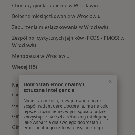
Choroby ginekologiczne w Wrocławiu
Bolesne miesiączkowanie w Wrocławiu
Zaburzenia miesiączkowania w Wrocławiu
Zespół policystycznych jajników (PCOS / PMOS) w
Wrocławiu
Menopauza w Wrocławiu
Więcej (15)
Więcej w kategorii: Najczęście leczone chorob
Dobrostan emocjonalny i
Najpopularniejsze ubezpieczenia
sztuczna inteligencja
Ginekolodzy z Allianz w Wrocławiu
Niniejsza ankieta, przygotowana przez
Ginekolodzy z NFZ w Wrocławiu
zespół Patient Care Doctoralia, ma na celu
lepsze zrozumienie, w jaki sposób ludzie
Ginekolodzy z Medicover w Wrocławiu
korzystają z narzędzi sztucznej inteligencji
jako wsparcia dla swojego dobrostanu
Ginekolodzy z POLMED w Wrocławiu
emocjonalnego i zdrowia psychicznego.