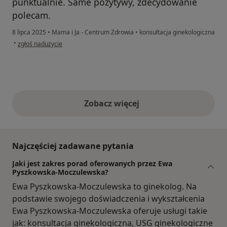
punktualnie. Same pozytywy, zdecydowanie
polecam.
8 lipca 2025
•
Mama i Ja - Centrum Zdrowia
•
konsultacja ginekologiczna
w opinii użytkownika Ewa
•
zgłoś nadużycie
Zobacz więcej
opinie powyżej
Najczęściej zadawane pytania
Jaki jest zakres porad oferowanych przez Ewa
Pyszkowska-Moczulewska?
Ewa Pyszkowska-Moczulewska to ginekolog. Na
podstawie swojego doświadczenia i wykształcenia
Ewa Pyszkowska-Moczulewska oferuje usługi takie
jak: konsultacja ginekologiczna, USG ginekologiczne