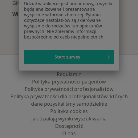
Ginekolodzy z Compensa w Wrocławiu
Udział w ankiecie jest anonimowy, a wyniki
będą analizowane i prezentowane
Więcej (3)
wyłącznie w formie zbiorczej. Pytania
dotyczące nastolatków są skierowane
Więcej w kategorii: Najpopularniejsze ubezpie
wyłącznie do rodziców lub opiekunów
prawnych. Nie zbieramy informacji
bezpośrednio od osób niepełnoletnich.
Start survey
Serwis
Regulamin
Polityka prywatności pacjentów
Polityka prywatności profesjonalistów
Polityka prywatności dla profesjonalistów, których
dane pozyskaliśmy samodzielnie
Polityka cookies
Jak działają wyniki wyszukiwania
Dostępność
O nas