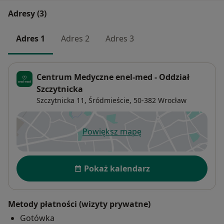
Adresy (3)
Adres 1
Adres 2
Adres 3
Centrum Medyczne enel-med - Oddział
Szczytnicka
Szczytnicka 11,
Śródmieście
, 50-382
Wrocław
Powiększ mapę
otwiera się w nowej karcie
Dostępność
Pokaż kalendarz
Metody płatności (wizyty prywatne)
Gotówka