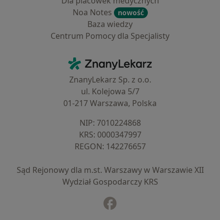
Dla placówek medycznych
Noa Notes
nowość
Baza wiedzy
Centrum Pomocy dla Specjalisty
Kontakt
ZnanyLekarz - Strona główna
ZnanyLekarz Sp. z o.o.
ul. Kolejowa 5/7
01-217 Warszawa, Polska
NIP: ⁠7010224868
KRS: ⁠0000347997
REGON: ⁠142276657
Sąd Rejonowy dla m.st. Warszawy w Warszawie XII
Wydział Gospodarczy KRS
Facebook
otwiera się w nowej karcie