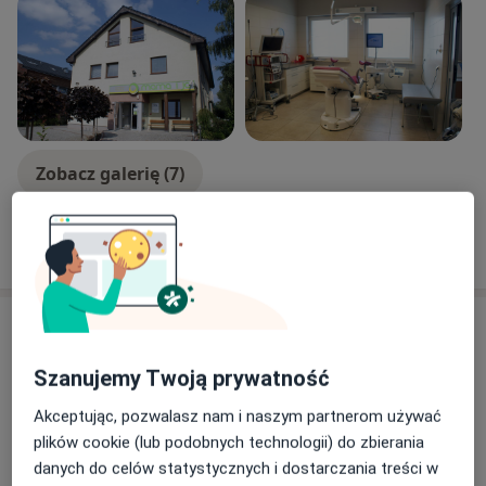
Zobacz galerię (7)
Pokaż więcej
o doświadczeniu
Usługi i ceny
Konsultacja ginekologiczna
Szanujemy Twoją prywatność
Umów wizytę
Od 280 zł
Szczegóły
Akceptując, pozwalasz nam i naszym partnerom używać
plików cookie (lub podobnych technologii) do zbierania
Monitoring cyklu -kolejna wizyta w
danych do celów statystycznych i dostarczania treści w
cyklu
Umów wizytę