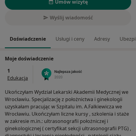
Umów wizytę
Wyślij wiadomość
Doświadczenie
Usługi i ceny
Adresy
Ubezpi
Moje doświadczenie
1
Edukacja
Ukończyłam Wydział Lekarski Akademii Medycznej we
Wrocławiu. Specjalizację z położnictwa i ginekologii
uzyskałam pracując w Szpitalu im. A.Falkiewicza we
Wrocławiu. Ukończyłam liczne kursy , szkolenia i staże
w zakresie m.in.: ultrasonografii położniczej i
ginekologicznej ( certyfikat sekcji ultrasonografii PTG) ,
diagnostyki i leczenia niepłodności , patologii ciąży ,