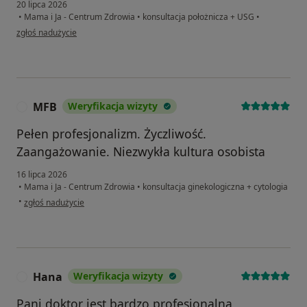
20 lipca 2026
•
Mama i Ja - Centrum Zdrowia
•
konsultacja położnicza + USG
•
w opinii użytkownika KH
zgłoś nadużycie
MFB
Weryfikacja wizyty
M
Pełen profesjonalizm. Życzliwość.
Zaangażowanie. Niezwykła kultura osobista
16 lipca 2026
•
Mama i Ja - Centrum Zdrowia
•
konsultacja ginekologiczna + cytologia
w opinii użytkownika MFB
•
zgłoś nadużycie
Hana
Weryfikacja wizyty
H
Pani doktor jest bardzo profesjonalna,