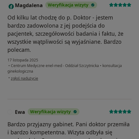
Magdalena
Weryfikacja wizyty
M
Od kilku lat chodzę do p. Doktor - jestem
bardzo zadowolona z jej podejścia do
pacjentek, szczegółowości badania i faktu, że
wszystkie wątpliwości są wyjaśniane. Bardzo
polecam.
17 listopada 2025
•
Centrum Medyczne enel-med - Oddział Szczytnicka
•
konsultacja
ginekologiczna
w opinii użytkownika Magdalena
•
zgłoś nadużycie
Ewa
Weryfikacja wizyty
E
Bardzo przyjazny gabinet. Pani doktor przemiła
i bardzo kompetentna. Wizyta odbyła się