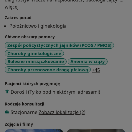
O mnie
endokrynologii ginekologicznej, histeroskopii,
więcej
uroginekologii, ginekologii estetycznej z laseroterapią,
Zakres porad
labioplastyki.
Położnictwo i ginekologia
Główne obszary pomocy
Zespół policystycznych jajników (PCOS / PMOS)
Choroby ginekologiczne
Bolesne miesiączkowanie
Anemia w ciąży
a11y_sr_more_
Choroby przenoszone drogą płciową
+45
Pacjenci których przyjmuję
Dorośli (Tylko pod niektórymi adresami)
Rodzaje konsultacji
Stacjonarne
Zobacz lokalizacje (2)
Zdjęcia i filmy