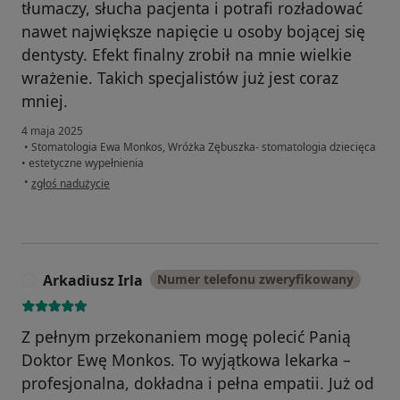
tłumaczy, słucha pacjenta i potrafi rozładować
nawet największe napięcie u osoby bojącej się
dentysty. Efekt finalny zrobił na mnie wielkie
wrażenie. Takich specjalistów już jest coraz
mniej.
4 maja 2025
•
Stomatologia Ewa Monkos, Wróżka Zębuszka- stomatologia dziecięca
•
estetyczne wypełnienia
w opinii użytkownika Tymoteusz
•
zgłoś nadużycie
Arkadiusz Irla
Numer telefonu zweryfikowany
A
Z pełnym przekonaniem mogę polecić Panią
Doktor Ewę Monkos. To wyjątkowa lekarka –
profesjonalna, dokładna i pełna empatii. Już od