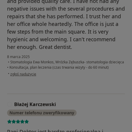
and provided quality care. I have not had any
negative issues with the several procedures and
repairs that she has performed. I trust her and
her office whole heartedly. The office is just a
few steps from the main square. It is very
hygienic and welcoming. I can't recommend
her enough. Great dentist.
8 marca 2025
•
Stomatologia Ewa Monkos, Wróżka Zębuszka- stomatologia dziecięca
•
Konsultacja, plan leczenia (czas trwania wizyty - do 60 minut)
w opinii użytkownika Hubert Koj
•
zgłoś nadużycie
Błażej Karczewski
B
Numer telefonu zweryfikowany
Pani Doktor jest bardzo profesjonalna i