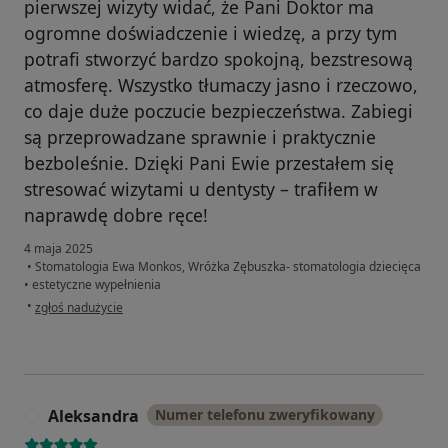
pierwszej wizyty widać, że Pani Doktor ma
ogromne doświadczenie i wiedzę, a przy tym
potrafi stworzyć bardzo spokojną, bezstresową
atmosferę. Wszystko tłumaczy jasno i rzeczowo,
co daje duże poczucie bezpieczeństwa. Zabiegi
są przeprowadzane sprawnie i praktycznie
bezboleśnie. Dzięki Pani Ewie przestałem się
stresować wizytami u dentysty – trafiłem w
naprawdę dobre ręce!
4 maja 2025
•
Stomatologia Ewa Monkos, Wróżka Zębuszka- stomatologia dziecięca
•
estetyczne wypełnienia
w opinii użytkownika Arkadiusz Irla
•
zgłoś nadużycie
Aleksandra
Numer telefonu zweryfikowany
A