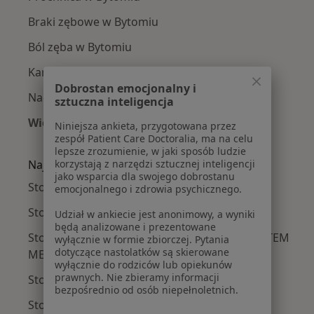
Braki zębowe w Bytomiu
Ból zęba w Bytomiu
Kamień nazębny w Bytomiu
Dobrostan emocjonalny i
Nadwrażliwość zębów w Bytomiu
sztuczna inteligencja
Więcej (15)
Niniejsza ankieta, przygotowana przez
Więcej w kategorii: Najczęście leczone chorob
zespół Patient Care Doctoralia, ma na celu
lepsze zrozumienie, w jaki sposób ludzie
korzystają z narzędzi sztucznej inteligencji
Najpopularniejsze ubezpieczenia
jako wsparcia dla swojego dobrostanu
Stomatolodzy z LUX MED w Bytomiu
emocjonalnego i zdrowia psychicznego.
Stomatolodzy z Medicover w Bytomiu
Udział w ankiecie jest anonimowy, a wyniki
będą analizowane i prezentowane
Stomatolodzy z POLSKO – AMERYKANSKI SYSTEM
wyłącznie w formie zbiorczej. Pytania
dotyczące nastolatków są skierowane
MEDYCZNY - II w Bytomiu
wyłącznie do rodziców lub opiekunów
prawnych. Nie zbieramy informacji
Stomatolodzy z POLMED w Bytomiu
bezpośrednio od osób niepełnoletnich.
Stomatolodzy z Signal Iduna w Bytomiu