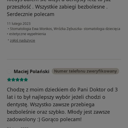
przeszłość . Wszystkie zabiegi bezbolesne .
Serdecznie polecam
11 lutego 2023
•
Stomatologia Ewa Monkos, Wróżka Zębuszka- stomatologia dziecięca
•
estetyczne wypełnienia
w opinii użytkownika Adrian
•
zgłoś nadużycie
Maciej Polański
Numer telefonu zweryfikowany
M
Chodzę z moim dzieckiem do Pani Doktor od 3
lat i to był najlepszy wybór jeżeli chodzi o
dentystę. Wszystko zawsze przebiega
bezboleśnie oraz szybko. Młody jest zawsze
zadowolony :) Gorąco polecam!