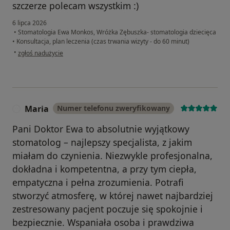
szczerze polecam wszystkim :)
6 lipca 2026
•
Stomatologia Ewa Monkos, Wróżka Zębuszka- stomatologia dziecięca
•
Konsultacja, plan leczenia (czas trwania wizyty - do 60 minut)
w opinii użytkownika Sara Sioła
•
zgłoś nadużycie
Maria
Numer telefonu zweryfikowany
M
Pani Doktor Ewa to absolutnie wyjątkowy
stomatolog – najlepszy specjalista, z jakim
miałam do czynienia. Niezwykle profesjonalna,
dokładna i kompetentna, a przy tym ciepła,
empatyczna i pełna zrozumienia. Potrafi
stworzyć atmosferę, w której nawet najbardziej
zestresowany pacjent poczuje się spokojnie i
bezpiecznie. Wspaniała osoba i prawdziwa