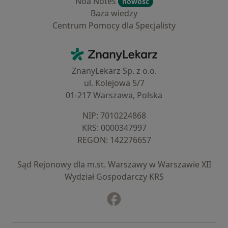
Noa Notes
nowość
Baza wiedzy
Centrum Pomocy dla Specjalisty
Kontakt
ZnanyLekarz - Strona główna
ZnanyLekarz Sp. z o.o.
ul. Kolejowa 5/7
01-217 Warszawa, Polska
NIP: ⁠7010224868
KRS: ⁠0000347997
REGON: ⁠142276657
Sąd Rejonowy dla m.st. Warszawy w Warszawie XII
Wydział Gospodarczy KRS
Facebook
otwiera się w nowej karcie