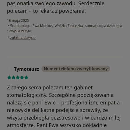
pasjonatka swojego zawodu. Serdecznie
polecam – to lekarz z powołania!
16 maja 2025
•
Stomatologia Ewa Monkos, Wróżka Zębuszka- stomatologia dziecięca
•
Zwykła wizyta
w opinii użytkownika Maria
•
zgłoś nadużycie
Tymoteusz
Numer telefonu zweryfikowany
T
Z całego serca polecam ten gabinet
stomatologiczny. Szczególne podziękowania
należą się pani Ewie – profesjonalizm, empatia i
niezwykle delikatne podejście sprawiły, że
wizyta przebiegła bezstresowo i w bardzo miłej
atmosferze. Pani Ewa wszystko dokładnie