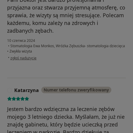
przyjazna oraz stwarza przyjemną atmosferę, co
sprawia, że wizyty są mniej stresujące. Polecam
każdemu, komu zależy na zdrowych i
zadbanych zębach.
10 czerwca 2024
•
Stomatologia Ewa Monkos, Wróżka Zębuszka- stomatologia dziecięca
•
Zwykła wizyta
w opinii użytkownika Błażej Karczewski
•
zgłoś nadużycie
Katarzyna
Numer telefonu zweryfikowany
K
Jestem bardzo wdzięczna za leczenie zębów
mojego 3 letniego dziecka. Myślałam, że już nie
znajdę gabinetu, który będzie ucieczką przed
leczeniem w narkozie. Bardzo dziękuję za