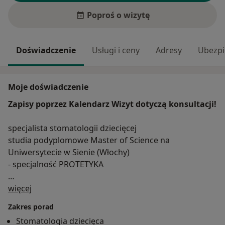
Poproś o wizytę
Doświadczenie
Usługi i ceny
Adresy
Ubezpi
Moje doświadczenie
Zapisy poprzez Kalendarz Wizyt dotyczą konsultacji!
specjalista stomatologii dziecięcej
studia podyplomowe Master of Science na
Uniwersytecie w Sienie (Włochy)
- specjalność PROTETYKA
O mnie
Studia na Wydziale Stomatologicznym Śląskiej
więcej
Akademii Medycznej w Zabrzu ukończyłam z
Zakres porad
wyróżnieniem. Staż podyplomowy odbyłam w
Stomatologia dziecięca
Specjalistycznej Lecznicy Stomatologicznej ŚlAM w