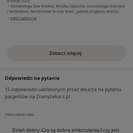
9 lutego 2023
•
Stomatologia Ewa Monkos, Wróżka Zębuszka- stomatologia dziecięca
•
bezbolesne, bezstresowe lecznie dzieci, gabinet przyjazny dziecku
w opinii użytkownika Maciej Polański
•
zgłoś nadużycie
Zobacz więcej
opinie powyżej
Odpowiedzi na pytania
15 odpowiedzi udzielonych przez lekarza na pytania
pacjentów na ZnanyLekarz.pl
znieczulenie zęba
Dzień dobry .Czy są dobre znieczulenia.I czy jest