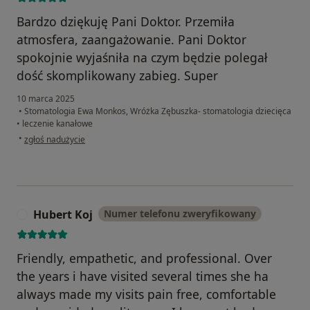
Bardzo dziękuję Pani Doktor. Przemiła
atmosfera, zaangażowanie. Pani Doktor
spokojnie wyjaśniła na czym będzie polegał
dość skomplikowany zabieg. Super
10 marca 2025
•
Stomatologia Ewa Monkos, Wróżka Zębuszka- stomatologia dziecięca
•
leczenie kanałowe
w opinii użytkownika Aleksandra
•
zgłoś nadużycie
Hubert Koj
Numer telefonu zweryfikowany
H
Friendly, empathetic, and professional. Over
the years i have visited several times she ha
always made my visits pain free, comfortable