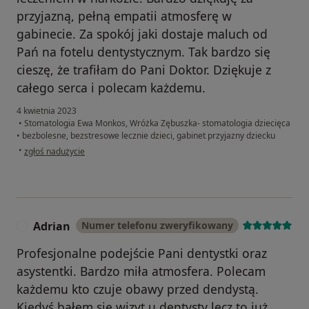
przyjazną, pełną empatii atmosferę w
gabinecie. Za spokój jaki dostaje maluch od
Pań na fotelu dentystycznym. Tak bardzo się
cieszę, że trafiłam do Pani Doktor. Dziękuje z
całego serca i polecam każdemu.
4 kwietnia 2023
•
Stomatologia Ewa Monkos, Wróżka Zębuszka- stomatologia dziecięca
•
bezbolesne, bezstresowe lecznie dzieci, gabinet przyjazny dziecku
w opinii użytkownika Katarzyna
•
zgłoś nadużycie
Adrian
Numer telefonu zweryfikowany
A
Profesjonalne podejście Pani dentystki oraz
asystentki. Bardzo miła atmosfera. Polecam
każdemu kto czuje obawy przed dendystą.
Kiedyś bałem sie wizyt u dentysty lecz to już