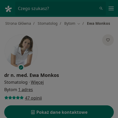
Me
Czego szukasz?
Strona Główna
Stomatolog
Bytom
Ewa Monkos
Zmień miasto
dr n. med.
Ewa Monkos
O specjalizacjach
Stomatolog
·
Więcej
Bytom
1 adres
47 opinii
Pokaż dane kontaktowe