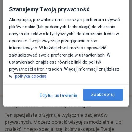
Zębuszka- stomatologia dziecięca
protetycznymi. Ukończyłam studia podyplomowe w
Szanujemy Twoją prywatność
Strażacka 8,
41-902
Bytom
dziedzinie protetyki na Uniwersytecie w Sienie.
Akceptując, pozwalasz nam i naszym partnerom używać
Swój wolny czas spędzam z moimi dziećmi,
plików cookie (lub podobnych technologii) do zbierania
Powiększ mapę
otwiera się w nowej karcie
Maciusiem,Agatka i Piotrusiem. Resztę poświęcam na
danych do celów statystycznych i dostarczania treści w
fotografowanie, książki, teatr i kino. Moje hobby to
oparciu o Twoje zwyczaje przeglądania stron
Dostępność
W tym gabinecie nie można umawiać wizyt przez
pływanie i tenis.
internetowych. W każdej chwili możesz sprawdzić i
internet
zaktualizować swoje preferencje w ustawieniach. W
Co mam zrobić w tej sytuacji?
ustawieniach znajdziesz również linki do polityk
prywatności stron trzecich. Więcej informacji znajdziesz
w
polityka cookies
Pokaż więcej
o adresie
Zaakceptuj
Edytuj ustawienia
Ubezpieczenia - brak akceptowanych
Ten specjalista przyjmuje wyłącznie pacjentów
prywatnych. Możesz opłacić wizytę samodzielnie lub
znaleźć innego specjalistę, który akceptuje Twoje