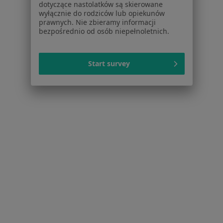
Placówki medyczne
dotyczące nastolatków są skierowane
wyłącznie do rodziców lub opiekunów
Pytania i odpowiedzi
prawnych. Nie zbieramy informacji
Usługi i zabiegi
bezpośrednio od osób niepełnoletnich.
Choroby
Pomoc
Start survey
Aplikacje mobilne
Blog dla pacjentów
Dla profesjonalistów
Cennik
Dla lekarzy
Dla placówek medycznych
Noa Notes
nowość
Baza wiedzy
Centrum Pomocy dla Specjalisty
Kontakt
ZnanyLekarz - Strona główna
ZnanyLekarz Sp. z o.o.