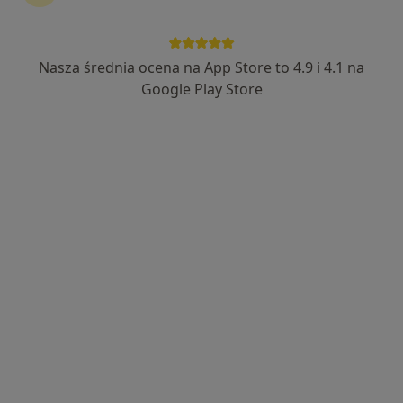
lek. Jan Kielek
·
Więcej
W trakcie specjalizacji (Endokrynolog)
Nasza średnia ocena na App Store to 4.9 i 4.1 na
15 opinii
Google Play Store
WRZEŚNIA, ulica Zawodzie 1A/U2, Września
•
Mapa
Optiviamed Centrum Medyczne
Konsultacja endokrynologiczna
350 zł
Specjalista nie oferuje umawiania online pod tym adresem.
Poproś o wizytę