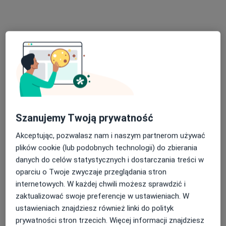
Bezpieczne płatności
Optiviamed Centrum Medyczne
·
Więcej
Endokrynologia, Laryngologia, Okulistyka
1901 opinii
Adres 1
Adres 2
WRZEŚNIA, ulica Zawodzie 1A/U2, Września
•
Mapa
Konsultacja endokrynologiczna
350 zł
Szanujemy Twoją prywatność
Akceptując, pozwalasz nam i naszym partnerom używać
plików cookie (lub podobnych technologii) do zbierania
danych do celów statystycznych i dostarczania treści w
lek. Jan Kielek
endokrynolog
oparciu o Twoje zwyczaje przeglądania stron
internetowych. W każdej chwili możesz sprawdzić i
Brak dostępnych specjalistów z wolnymi terminami w tym centrum medycznym.
zaktualizować swoje preferencje w ustawieniach. W
ustawieniach znajdziesz również linki do polityk
Pokaż profil
prywatności stron trzecich. Więcej informacji znajdziesz