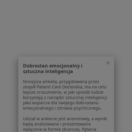
Serwis
Regulamin
Polityka prywatności pacjentów
Polityka prywatności profesjonalistów
Polityka prywatności dla profesjonalistów, których
dane pozyskaliśmy samodzielnie
Polityka cookies
Jak działają wyniki wyszukiwania
Dobrostan emocjonalny i
Dostępność
sztuczna inteligencja
O nas
Niniejsza ankieta, przygotowana przez
Praca
Rekrutujemy!
zespół Patient Care Doctoralia, ma na celu
Partnerzy
lepsze zrozumienie, w jaki sposób ludzie
korzystają z narzędzi sztucznej inteligencji
Centrum prasowe
jako wsparcia dla swojego dobrostanu
Kontakt
emocjonalnego i zdrowia psychicznego.
Dla pacjentów
Udział w ankiecie jest anonimowy, a wyniki
będą analizowane i prezentowane
Lekarze
wyłącznie w formie zbiorczej. Pytania