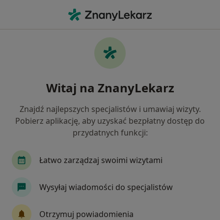
Me
Endokrynolog • Września, wielkopolskie
Filtry
Ubezpieczenie
Mapa
Polecani endokrynolodzy w Wrześni
Witaj na ZnanyLekarz
Jak działają wyniki wyszukiwania
Znajdź najlepszych specjalistów i umawiaj wizyty.
Pobierz aplikację, aby uzyskać bezpłatny dostęp do
Wybierz swoje ubezpieczenie
przydatnych funkcji:
Łatwo zarządzaj swoimi wizytami
Wysyłaj wiadomości do specjalistów
Otrzymuj powiadomienia