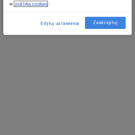
w
polityka cookies
Zaakceptuj
Edytuj ustawienia
dr n. med. Aleksandra Krygier
·
Więcej
Endokrynolog, Internista
117 opinii
Adres
Online 1
Online 2
Piastów 16., Września
•
Mapa
Amika Konsorcjum Medyczne Przychodnia Specjalistyczna
Konsultacja endokrynologiczna
300 zł
Specjalista nie oferuje umawiania online pod tym adresem.