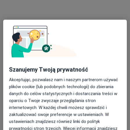
Poproś o wizytę
mgr inż. Joanna Zimna
Szanujemy Twoją prywatność
·
Więcej
Dietetyk
Akceptując, pozwalasz nam i naszym partnerom używać
175 opinii
plików cookie (lub podobnych technologii) do zbierania
danych do celów statystycznych i dostarczania treści w
Ekspert w skutecznej redukcji masy ciała
oparciu o Twoje zwyczaje przeglądania stron
Uniwersytet Przyrodniczy, Wydział Dietetyki
internetowych. W każdej chwili możesz sprawdzić i
Skuteczne i dogłębne podejście do problemu.
zaktualizować swoje preferencje w ustawieniach. W
ustawieniach znajdziesz również linki do polityk
Adres
Online
prywatności stron trzecich. Więcej informacji znajdziesz