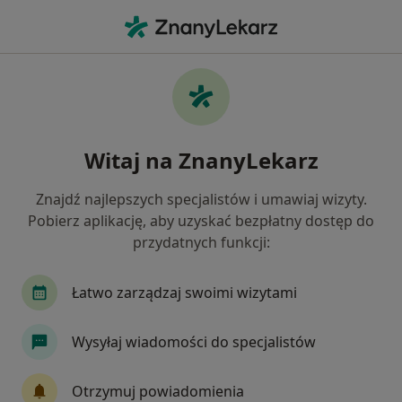
Me
Bóle Brzucha • Września, wielkopolskie
Filtry
• 1
Ubezpieczenie
Map
Bóle brzucha specjaliści w Wrześni
Witaj na ZnanyLekarz
Jak działają wyniki wyszukiwania
Znajdź najlepszych specjalistów i umawiaj wizyty.
Pobierz aplikację, aby uzyskać bezpłatny dostęp do
Jakiego specjalisty szukasz?
przydatnych funkcji:
Dietetyk
Endokrynolog
Ginekolog
Ne
Łatwo zarządzaj swoimi wizytami
Wysyłaj wiadomości do specjalistów
Otrzymuj powiadomienia