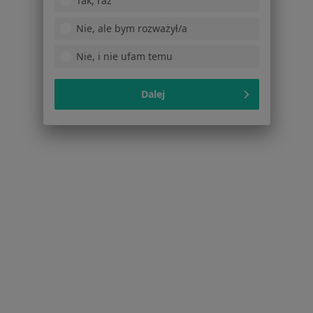
Tak, raz
Lekarze
Nie, ale bym rozważył/a
Placówki medyczne
Pytania i odpowiedzi
Nie, i nie ufam temu
Usługi i zabiegi
Choroby
Dalej
Pomoc
Aplikacje mobilne
Blog dla pacjentów
Dla profesjonalistów
Cennik
Dla lekarzy
Dla placówek medycznych
Noa Notes
nowość
Baza wiedzy
Centrum Pomocy dla Specjalisty
Kontakt
ZnanyLekarz - Strona główna