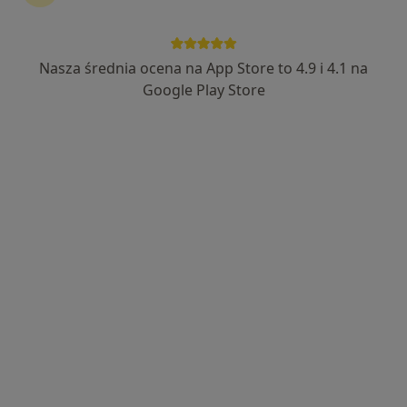
Nasza średnia ocena na App Store to 4.9 i 4.1 na
Bezpieczne płatności
Google Play Store
lek. Agnieszka Górna
·
Pediatra, Lekarz wykonujący zabiegi medycyny estetycznej
Więcej
481 opinii
Popularny specjalista: pacjenci chętnie płacą
online
Adres
Online
Daszyńskiego 2d, Września
•
Mapa
Specjalistyczny Gabinet Pediatryczny Agnieszka Górna
Konsultacja pediatryczna
220 zł
Specjalista nie oferuje umawiania online pod tym adresem.