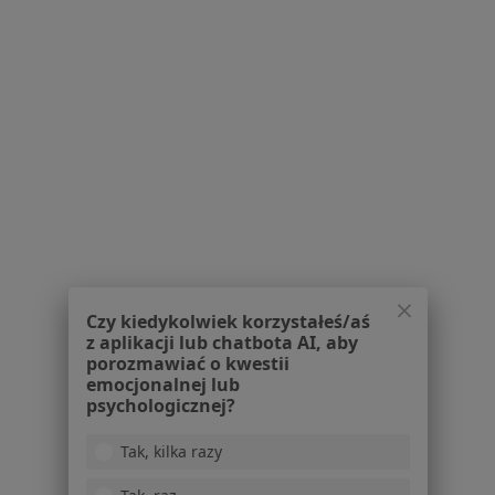
Serwis
Regulamin
Polityka prywatności pacjentów
Polityka prywatności profesjonalistów
Polityka prywatności dla profesjonalistów, których
dane pozyskaliśmy samodzielnie
Polityka cookies
Jak działają wyniki wyszukiwania
Dostępność
Czy kiedykolwiek korzystałeś/aś
O nas
z aplikacji lub chatbota AI, aby
porozmawiać o kwestii
Praca
Rekrutujemy!
emocjonalnej lub
Partnerzy
psychologicznej?
Centrum prasowe
Kontakt
Tak, kilka razy
Dla pacjentów