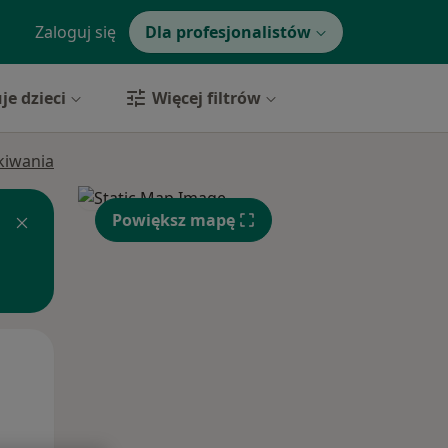
Zaloguj się
Dla profesjonalistów
je dzieci
Więcej filtrów
ukiwania
Powiększ mapę
Śr,
Czw,
Pt,
12 Sie
13 Sie
14 Sie