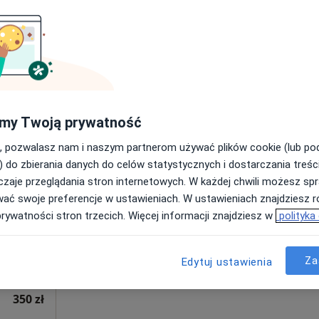
Poproś o wizytę
350 zł
my Twoją prywatność
, pozwalasz nam i naszym partnerom używać plików cookie (lub p
Dziś
Jutro
Pon,
Wt,
) do zbierania danych do celów statystycznych i dostarczania treśc
8 Sie
9 Sie
10 Sie
11 Sie
zaje przeglądania stron internetowych. W każdej chwili możesz spr
wać swoje preferencje w ustawieniach. W ustawieniach znajdziesz ró
prywatności stron trzecich. Więcej informacji znajdziesz w
polityka
Umawianie online nie jest dostępne
Poproś o wizytę
•
Mapa
Za
Edytuj ustawienia
350 zł