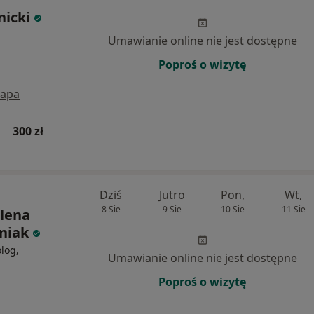
nicki
Umawianie online nie jest dostępne
Poproś o wizytę
apa
300 zł
Dziś
Jutro
Pon,
Wt,
8 Sie
9 Sie
10 Sie
11 Sie
lena
niak
log,
Umawianie online nie jest dostępne
Poproś o wizytę