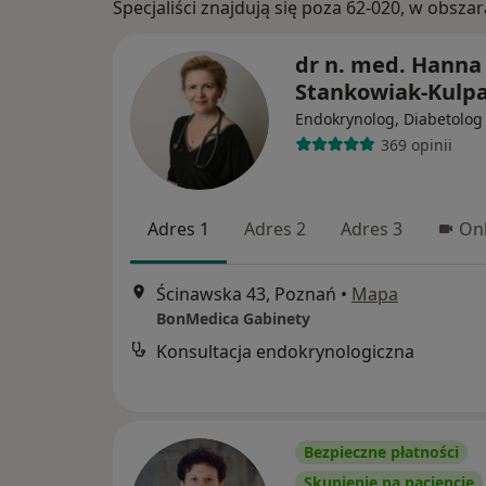
Specjaliści znajdują się poza 62-020, w obsz
dr n. med. Hanna
Stankowiak-Kulp
Endokrynolog, Diabetolog
369 opinii
Adres 1
Adres 2
Adres 3
Onl
Ścinawska 43, Poznań
•
Mapa
BonMedica Gabinety
Konsultacja endokrynologiczna
Bezpieczne płatności
Skupienie na pacjencie