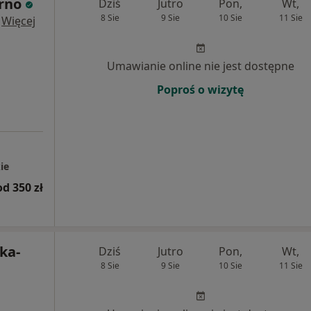
rno
Dziś
Jutro
Pon,
Wt,
8 Sie
9 Sie
10 Sie
11 Sie
·
Więcej
Umawianie online nie jest dostępne
Poproś o wizytę
ie
od 350 zł
ka-
Dziś
Jutro
Pon,
Wt,
8 Sie
9 Sie
10 Sie
11 Sie