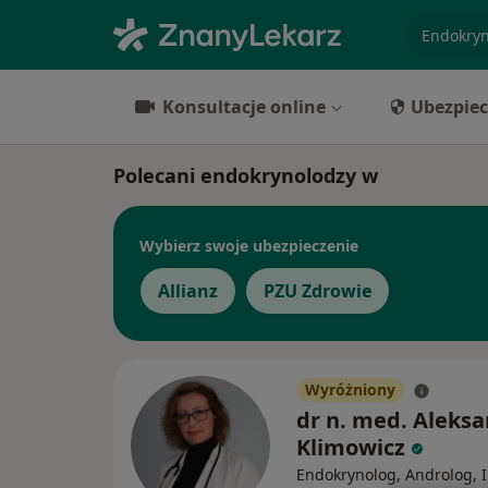
specjaliz
Konsultacje online
Ubezpiec
Polecani endokrynolodzy w
Wybierz swoje ubezpieczenie
Allianz
PZU Zdrowie
Wyróżniony
dr n. med. Aleks
Klimowicz
Endokrynolog, Androlog, I