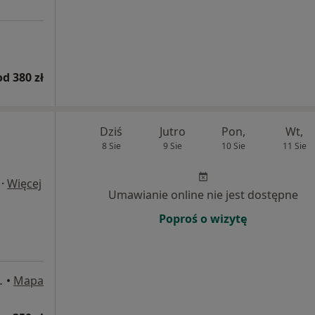
od 380 zł
Dziś
Jutro
Pon,
Wt,
8 Sie
9 Sie
10 Sie
11 Sie
·
Więcej
Umawianie online nie jest dostępne
Poproś o wizytę
 i Zwierzyniecka, Poznań
•
Mapa