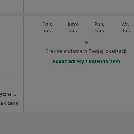
Dziś
Jutro
Pon,
Wt,
8 Sie
9 Sie
10 Sie
11 Sie
Brak kalendarza w Twojej lokalizacji.
Pokaż adresy z kalendarzem
KWANT Pracownia Rentgenowska Specjalistyczne Gabinety Lekarskie
rak ceny