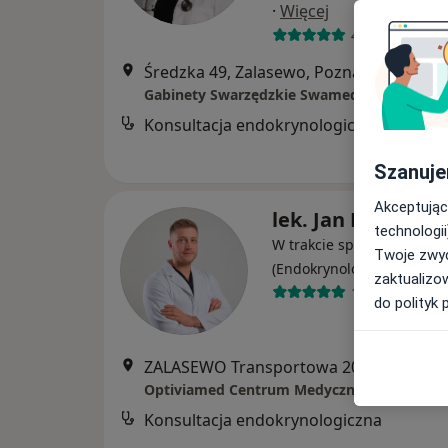
·
Więcej
483 opinie
Średzka 49, Zalasewo, Poznań
•
Mapa
Gabinety Swarzędzkie Swamed
Konsultacja endokrynologiczna
Szanuje
Akceptując
lek. Jan Kielek
technologii
W trakcie specjalizacji
Twoje zwyc
·
Więcej
(Endokrynolog)
zaktualizo
15 opinii
do polityk 
ZALASEWO Transportowa 20, Zalasewo
Optiviamed Centrum Medyczne
Konsultacja endokrynologiczna