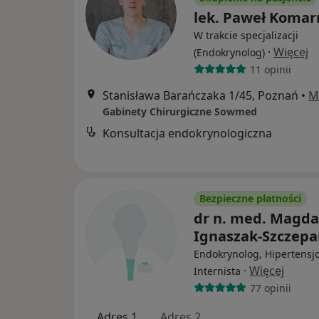
lek. Paweł Komar
W trakcie specjalizacji
·
Więcej
(Endokrynolog)
11 opinii
Stanisława Barańczaka 1/45, Poznań
•
M
Gabinety Chirurgiczne Sowmed
Konsultacja endokrynologiczna
Bezpieczne płatności
dr n. med. Magda
Ignaszak-Szczepa
Endokrynolog, Hipertensjo
·
Więcej
Internista
77 opinii
Adres 1
Adres 2