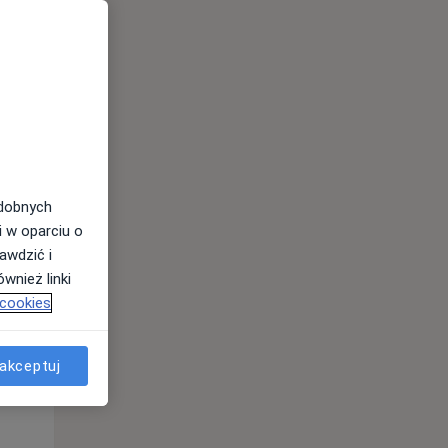
odobnych
Śr,
Czw,
Pt,
i w oparciu o
12 Sie
13 Sie
14 Sie
awdzić i
wnież linki
 cookies
akceptuj