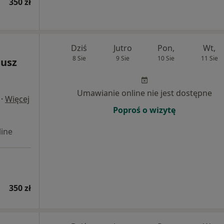
350 zł
Dziś
Jutro
Pon,
Wt,
8 Sie
9 Sie
10 Sie
11 Sie
iusz
Umawianie online nie jest dostępne
·
Więcej
Poproś o wizytę
ine
350 zł