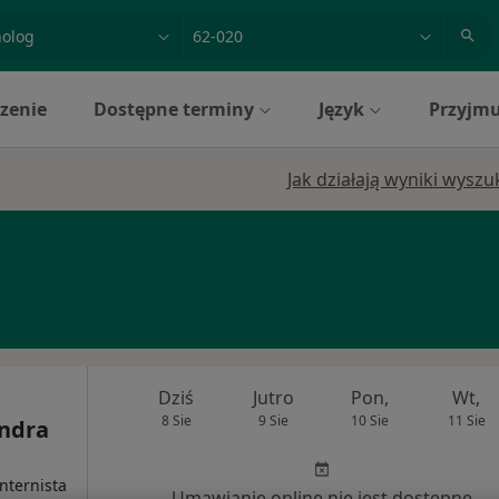
acja, badanie lub nazwisko
miasto lub dzielnica
zenie
Dostępne terminy
Język
Przyjmu
Jak działają wyniki wysz
Dziś
Jutro
Pon,
Wt,
8 Sie
9 Sie
10 Sie
11 Sie
andra
nternista
Umawianie online nie jest dostępne