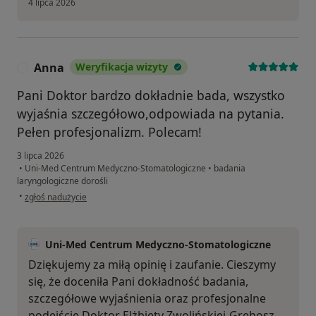
4 lipca 2026
Anna
Weryfikacja wizyty
A
Pani Doktor bardzo dokładnie bada, wszystko
wyjaśnia szczegółowo,odpowiada na pytania.
Pełen profesjonalizm. Polecam!
3 lipca 2026
•
Uni-Med Centrum Medyczno-Stomatologiczne
•
badania
laryngologiczne dorośli
w opinii użytkownika Anna
•
zgłoś nadużycie
Uni-Med Centrum Medyczno-Stomatologiczne
Dziękujemy za miłą opinię i zaufanie. Cieszymy
się, że doceniła Pani dokładność badania,
szczegółowe wyjaśnienia oraz profesjonalne
podejście Doktor Elżbiety Zwolińskiej-Grębosz.