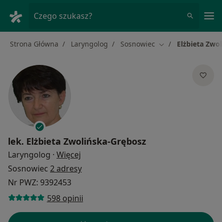
Me
Czego szukasz?
Strona Główna
Laryngolog
Sosnowiec
Elżbieta Zwo
Zmień miasto
lek.
Elżbieta Zwolińska-Grębosz
O specjalizacjach
Laryngolog
·
Więcej
Sosnowiec
2 adresy
Nr PWZ: 9392453
598 opinii