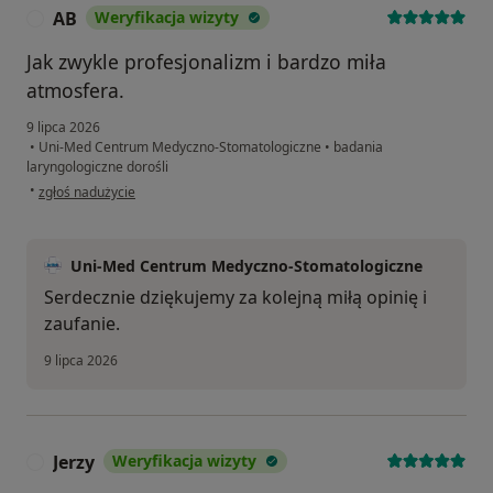
AB
Weryfikacja wizyty
A
Jak zwykle profesjonalizm i bardzo miła
atmosfera.
9 lipca 2026
•
Uni-Med Centrum Medyczno-Stomatologiczne
•
badania
laryngologiczne dorośli
w opinii użytkownika AB
•
zgłoś nadużycie
Uni-Med Centrum Medyczno-Stomatologiczne
Serdecznie dziękujemy za kolejną miłą opinię i
zaufanie.
9 lipca 2026
Jerzy
Weryfikacja wizyty
J