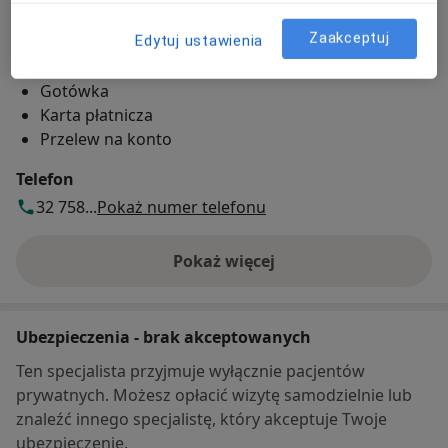
Zaakceptuj
Edytuj ustawienia
Metody płatności (wizyty prywatne)
Gotówka
Karta płatnicza
Przelew na konto
Telefon
32 758...
Pokaż numer telefonu
Pokaż więcej
o adresie
Ubezpieczenia - brak akceptowanych
Ten specjalista przyjmuje wyłącznie pacjentów
prywatnych. Możesz opłacić wizytę samodzielnie lub
znaleźć innego specjalistę, który akceptuje Twoje
ubezpieczenie.