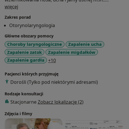
O mnie
laryngoskopu, otoskopu i lampy naczołowej z
więcej
oświetleniem LED o temperaturze barwowej 4000K.
Zakres porad
Wykonuję badania słuchu - audiometrię tonalną
Otorynolaryngologia
(badanie na przewodnictwo powietrzne lub/i kostne) i
audiometrię impedancyjną (tympanometria lub/i
Główne obszary pomocy
odruchy z mięśnia strzemiączkowego).
Choroby laryngologiczne
Zapalenie ucha
W gabinecie dysponuję także ssakiem i nowoczesnym
Zapalenie zatok
Zapalenie migdałków
urządzeniem do oczyszczania kanału słuchowego.
a11y_sr_more_diseases
Zapalenie gardła
+10
Wszystkie narzędzia są poddawane sterylizacji i
pakietowane. Używam również narzędzi
Pacjenci których przyjmuję
jednorazowych.
Dorośli (Tylko pod niektórymi adresami)
Rodzaje konsultacji
Stacjonarne
Zobacz lokalizacje (2)
Zdjęcia i filmy