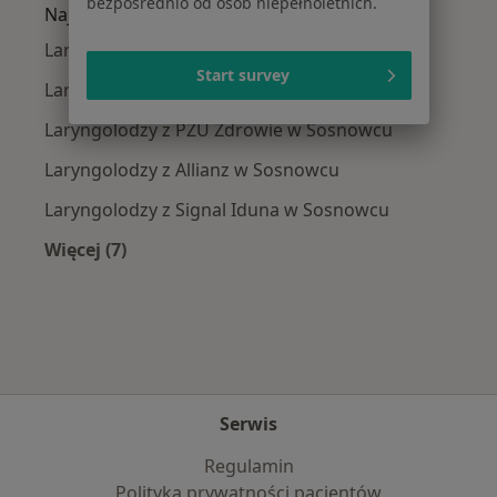
bezpośrednio od osób niepełnoletnich.
Najpopularniejsze ubezpieczenia
Laryngolodzy z Medicover w Sosnowcu
Start survey
Laryngolodzy z Compensa w Sosnowcu
Laryngolodzy z PZU Zdrowie w Sosnowcu
Laryngolodzy z Allianz w Sosnowcu
Laryngolodzy z Signal Iduna w Sosnowcu
Więcej (7)
Więcej w kategorii: Najpopularniejsze ubezpie
Serwis
Regulamin
Polityka prywatności pacjentów