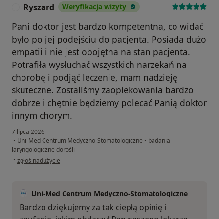
Ryszard
Weryfikacja wizyty
R
Pani doktor jest bardzo kompetentna, co widać
było po jej podejściu do pacjenta. Posiada dużo
empatii i nie jest obojętna na stan pacjenta.
Potrafiła wysłuchać wszystkich narzekań na
chorobę i podjąć leczenie, mam nadzieję
skuteczne. Zostaliśmy zaopiekowania bardzo
dobrze i chętnie będziemy polecać Panią doktor
innym chorym.
7 lipca 2026
•
Uni-Med Centrum Medyczno-Stomatologiczne
•
badania
laryngologiczne dorośli
w opinii użytkownika Ryszard
•
zgłoś nadużycie
Uni-Med Centrum Medyczno-Stomatologiczne
Bardzo dziękujemy za tak ciepłą opinię i
zaufanie, jakim obdarzył Pan naszego lekarza