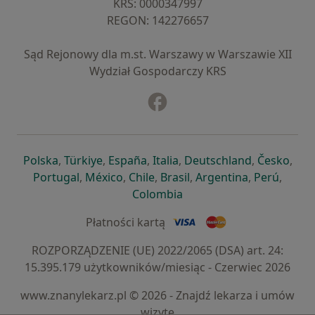
KRS: ⁠0000347997
REGON: ⁠142276657
Sąd Rejonowy dla m.st. Warszawy w Warszawie XII
Wydział Gospodarczy KRS
Facebook
otwiera się w nowej karcie
otwiera się w nowej karcie
otwiera się w nowej karcie
otwiera się w nowej karcie
otwiera się w nowej karci
otwiera się
otwi
Polska
,
Türkiye
,
España
,
Italia
,
Deutschland
,
Česko
,
otwiera się w nowej karcie
otwiera się w nowej karcie
otwiera się w nowej karcie
otwiera się w nowej kar
otwiera się 
otwier
Portugal
,
México
,
Chile
,
Brasil
,
Argentina
,
Perú
,
otwiera się w nowej karc
Colombia
Płatności kartą
ROZPORZĄDZENIE (UE) 2022/2065 (DSA) art. 24:
15.395.179 użytkowników/miesiąc - Czerwiec 2026
www.znanylekarz.pl © 2026 - Znajdź lekarza i umów
wizytę