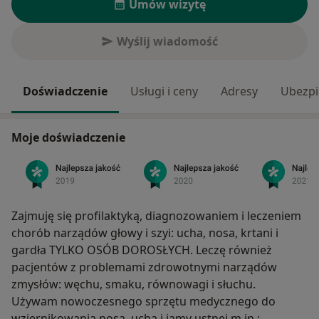
Umów wizytę
Wyślij wiadomość
Doświadczenie
Usługi i ceny
Adresy
Ubezpi
Moje doświadczenie
Zajmuję się profilaktyką, diagnozowaniem i leczeniem
chorób narządów głowy i szyi: ucha, nosa, krtani i
gardła TYLKO OSÓB DOROSŁYCH. Leczę również
pacjentów z problemami zdrowotnymi narządów
zmysłów: węchu, smaku, równowagi i słuchu.
Używam nowoczesnego sprzętu medycznego do
wziernikowania nosa, ucha i jamy ustnej m.in.: