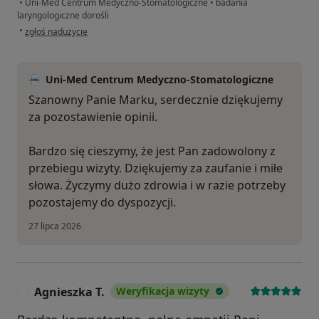
•
Uni-Med Centrum Medyczno-Stomatologiczne
•
badania
laryngologiczne dorośli
w opinii użytkownika Marek
•
zgłoś nadużycie
Uni-Med Centrum Medyczno-Stomatologiczne
Szanowny Panie Marku, serdecznie dziękujemy
za pozostawienie opinii.
Bardzo się cieszymy, że jest Pan zadowolony z
przebiegu wizyty. Dziękujemy za zaufanie i miłe
słowa. Życzymy dużo zdrowia i w razie potrzeby
pozostajemy do dyspozycji.
27 lipca 2026
Agnieszka T.
Weryfikacja wizyty
A