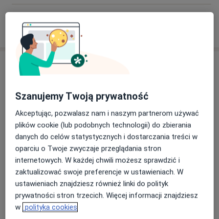
W jaki sposób ustalane są ceny?
Adresy (2)
Adres 1
Adres 2
Szanujemy Twoją prywatność
Akceptując, pozwalasz nam i naszym partnerom używać
Uni-Med Centrum Medyczno-
plików cookie (lub podobnych technologii) do zbierania
Stomatologiczne
danych do celów statystycznych i dostarczania treści w
Kukułek 45,
41-200
Sosnowiec
oparciu o Twoje zwyczaje przeglądania stron
internetowych. W każdej chwili możesz sprawdzić i
zaktualizować swoje preferencje w ustawieniach. W
Powiększ mapę
otwiera się w nowej karcie
ustawieniach znajdziesz również linki do polityk
prywatności stron trzecich. Więcej informacji znajdziesz
Dostępność
w
polityka cookies
Pokaż kalendarz