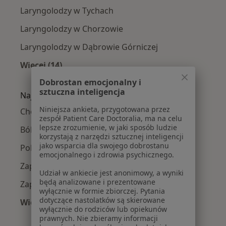
Laryngolodzy w Tychach
Laryngolodzy w Chorzowie
Laryngolodzy w Dąbrowie Górniczej
Więcej (14)
Więcej w kategorii: W pobliżu Sosnowca
Dobrostan emocjonalny i
sztuczna inteligencja
Najczęście leczone choroby
Niniejsza ankieta, przygotowana przez
Choroby laryngologiczne w Sosnowcu
zespół Patient Care Doctoralia, ma na celu
lepsze zrozumienie, w jaki sposób ludzie
Ból zatok w Sosnowcu
korzystają z narzędzi sztucznej inteligencji
jako wsparcia dla swojego dobrostanu
Polipy nosa w Sosnowcu
emocjonalnego i zdrowia psychicznego.
Zapalenie gardła w Sosnowcu
Udział w ankiecie jest anonimowy, a wyniki
będą analizowane i prezentowane
Zapalenie krtani w Sosnowcu
wyłącznie w formie zbiorczej. Pytania
dotyczące nastolatków są skierowane
Więcej (15)
wyłącznie do rodziców lub opiekunów
Więcej w kategorii: Najczęście leczone chorob
prawnych. Nie zbieramy informacji