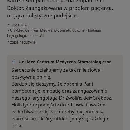
Bardzo kompetentna, pełna empatii Pani
Doktor. Zaangażowana w problem pacjenta,
mająca holistyczne podejście.
21 lipca 2026
•
Uni-Med Centrum Medyczno-Stomatologiczne
•
badania
laryngologiczne dorośli
w opinii użytkownika Agnieszka T.
•
zgłoś nadużycie
Uni-Med Centrum Medyczno-Stomatologiczne
Serdecznie dziękujemy za tak miłe słowa i
pozytywną opinię.
Bardzo się cieszymy, że doceniła Pani
kompetencje, empatię oraz zaangażowanie
naszego laryngologa Dr Zwolińskiej=Grębosz.
Holistyczne podejście do zdrowia i uważne
wsłuchiwanie się w potrzeby pacjentów są
wartościami, którymi kierujemy się każdego
dnia.