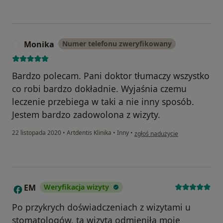
Monika
Numer telefonu zweryfikowany
M
Bardzo polecam. Pani doktor tłumaczy wszystko
co robi bardzo dokładnie. Wyjaśnia czemu
leczenie przebiega w taki a nie inny sposób.
Jestem bardzo zadowolona z wizyty.
w opinii użytkownika Monika
22 listopada 2020
•
Artdentis Klinika
•
Inny
•
zgłoś nadużycie
EM
Weryfikacja wizyty
E
Po przykrych doświadczeniach z wizytami u
stomatologów, ta wizyta odmieniła moje