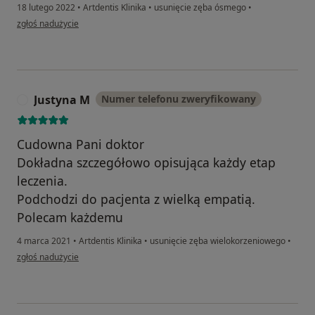
18 lutego 2022
•
Artdentis Klinika
•
usunięcie zęba ósmego
•
w opinii użytkownika Magdalena K.
zgłoś nadużycie
Justyna M
Numer telefonu zweryfikowany
J
Cudowna Pani doktor
Dokładna szczegółowo opisująca każdy etap
leczenia.
Podchodzi do pacjenta z wielką empatią.
Polecam każdemu
4 marca 2021
•
Artdentis Klinika
•
usunięcie zęba wielokorzeniowego
•
w opinii użytkownika Justyna M
zgłoś nadużycie