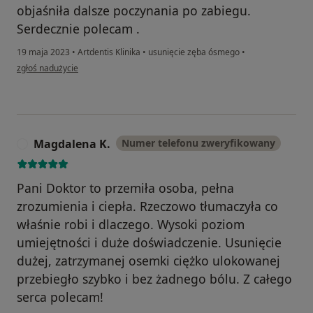
objaśniła dalsze poczynania po zabiegu.
Serdecznie polecam .
19 maja 2023
•
Artdentis Klinika
•
usunięcie zęba ósmego
•
w opinii użytkownika Pacjent
zgłoś nadużycie
Magdalena K.
Numer telefonu zweryfikowany
M
Pani Doktor to przemiła osoba, pełna
zrozumienia i ciepła. Rzeczowo tłumaczyła co
właśnie robi i dlaczego. Wysoki poziom
umiejętności i duże doświadczenie. Usunięcie
dużej, zatrzymanej osemki ciężko ulokowanej
przebiegło szybko i bez żadnego bólu. Z całego
serca polecam!