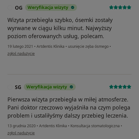
OG
Weryfikacja wizyty
O
Wizyta przebiegła szybko, ósemki zostały
wyrwane w ciągu kilku minut. Najwyższy
poziom oferowanych usług, polecam.
19 lutego 2021
•
Artdentis Klinika
•
usunięcie zęba ósmego
•
w opinii użytkownika OG
zgłoś nadużycie
SG
Weryfikacja wizyty
S
Pierwsza wizyta przebiegła w miłej atmosferze.
Pani doktor rzeczowo wyjaśniła na czym polega
problem i ustaliłyśmy dalszy przebieg leczenia.
13 grudnia 2020
•
Artdentis Klinika
•
Konsultacja stomatologiczna
•
w opinii użytkownika SG
zgłoś nadużycie