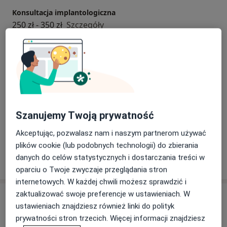
dołączenia do grona osób, które nam zaufały.
Konsultacja implantologiczna
250 zł - 350 zł
Szczegóły
Usunięcie zęba jednokorzeniowego
300 zł
Szczegóły
Usunięcie zęba wielokorzeniowego
Od 350 zł
Szczegóły
Szanujemy Twoją prywatność
+ 3 usługi
Akceptując, pozwalasz nam i naszym partnerom używać
plików cookie (lub podobnych technologii) do zbierania
danych do celów statystycznych i dostarczania treści w
W jaki sposób ustalane są ceny?
oparciu o Twoje zwyczaje przeglądania stron
internetowych. W każdej chwili możesz sprawdzić i
zaktualizować swoje preferencje w ustawieniach. W
Adresy (2)
ustawieniach znajdziesz również linki do polityk
prywatności stron trzecich. Więcej informacji znajdziesz
Adres 1
Adres 2