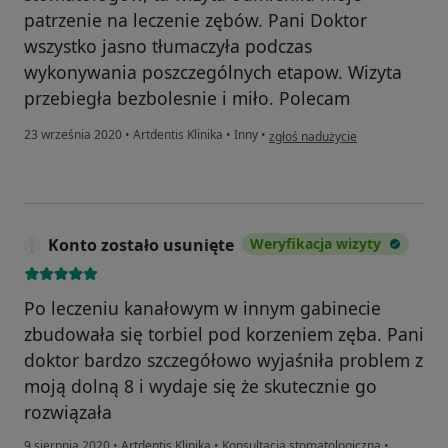
patrzenie na leczenie zębów. Pani Doktor
wszystko jasno tłumaczyła podczas
wykonywania poszczególnych etapow. Wizyta
przebiegła bezbolesnie i miło. Polecam
w opinii użytkownika EM
23 września 2020
•
Artdentis Klinika
•
Inny
•
zgłoś nadużycie
Konto zostało usunięte
Weryfikacja wizyty
Po leczeniu kanałowym w innym gabinecie
zbudowała się torbiel pod korzeniem zęba. Pani
doktor bardzo szczegółowo wyjaśniła problem z
moją dolną 8 i wydaje się że skutecznie go
rozwiązała
9 sierpnia 2020
•
Artdentis Klinika
•
Konsultacja stomatologiczna
•