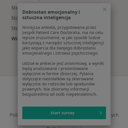
Stomatolodzy z NFZ w Łodzi
Dobrostan emocjonalny i
sztuczna inteligencja
Stomatolodzy z PZU Zdrowie w Łodzi
Niniejsza ankieta, przygotowana przez
Stomatolodzy z Signal Iduna w Łodzi
zespół Patient Care Doctoralia, ma na celu
lepsze zrozumienie, w jaki sposób ludzie
Więcej (2)
korzystają z narzędzi sztucznej inteligencji
Więcej w kategorii: Najpopularniejsze ubezpie
jako wsparcia dla swojego dobrostanu
emocjonalnego i zdrowia psychicznego.
Udział w ankiecie jest anonimowy, a wyniki
będą analizowane i prezentowane
wyłącznie w formie zbiorczej. Pytania
dotyczące nastolatków są skierowane
Serwis
wyłącznie do rodziców lub opiekunów
prawnych. Nie zbieramy informacji
Regulamin
bezpośrednio od osób niepełnoletnich.
Polityka prywatności pacjentów
Polityka prywatności profesjonalistów
Start survey
Polityka prywatności dla profesjonalistów, których
dane pozyskaliśmy samodzielnie