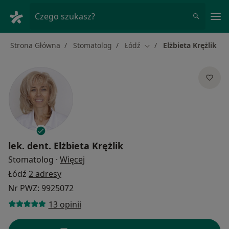
Me
Czego szukasz?
Strona Główna
Stomatolog
Łódź
Elżbieta Krężlik
Zmień miasto
lek. dent.
Elżbieta Krężlik
O specjalizacjach
Stomatolog
·
Więcej
Łódź
2 adresy
Nr PWZ: 9925072
13 opinii