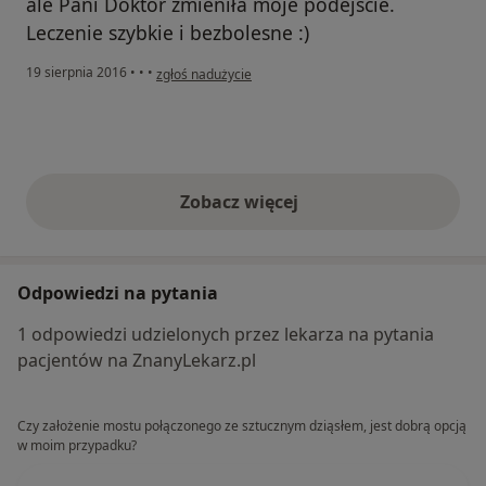
ale Pani Doktor zmieniła moje podejście.
Leczenie szybkie i bezbolesne :)
w opinii użytkownika Konto zostało usunięte
19 sierpnia 2016
•
•
•
zgłoś nadużycie
Zobacz więcej
opinie powyżej
Odpowiedzi na pytania
1 odpowiedzi udzielonych przez lekarza na pytania
pacjentów na ZnanyLekarz.pl
Czy założenie mostu połączonego ze sztucznym dziąsłem, jest dobrą opcją
w moim przypadku?