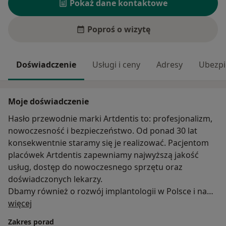
Pokaż dane kontaktowe
Poproś o wizytę
Doświadczenie
Usługi i ceny
Adresy
Ubezpi
Moje doświadczenie
Hasło przewodnie marki Artdentis to: profesjonalizm,
nowoczesność i bezpieczeństwo. Od ponad 30 lat
konsekwentnie staramy się je realizować. Pacjentom
placówek Artdentis zapewniamy najwyższą jakość
usług, dostęp do nowoczesnego sprzętu oraz
doświadczonych lekarzy.
Dbamy również o rozwój implantologii w Polsce i na
O mnie
świecie. Cyklicznie publikujemy w naukowych
więcej
periodykach, prowadzimy wykłady i szkolenia
Zakres porad