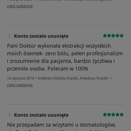
w opinii użytkownika Konto zostało usunięte
zgłoś nadużycie
Konto zostało usunięte
Pani Doktor wykonała ekstrakcji wszystkich
moich ósemek- zero bólu, pełen profesjonalizm
i zrozumienie dla pacjenta, bardzo życzliwa i
przemiła osoba. Polecam w 100%
16 stycznia 2018
•
Artdentis Elżbieta Krężlik, Arkadiusz Krężlik
•
•
w opinii użytkownika Konto zostało usunięte
zgłoś nadużycie
Konto zostało usunięte
Nie przepadam za wizytami u stomatologów,