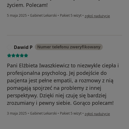
życiem. Polecam!
w opinii użytkownika Michal
5 maja 2025
•
Gabinet Lekarski
•
Pakiet 5 wizyt
•
zgłoś nadużycie
Dawid P
Numer telefonu zweryfikowany
D
Pani Elżbieta Iwaszkiewicz to niezwykle ciepła i
profesjonalna psycholog. Jej podejście do
pacjenta jest pełne empatii, a rozmowy z nią
pomagają spojrzeć na problemy z innej
perspektywy. Dzięki niej czuję się bardziej
zrozumiany i pewny siebie. Gorąco polecam!
w opinii użytkownika Dawid
3 maja 2025
•
Gabinet Lekarski
•
Pakiet 5 wizyt
•
zgłoś nadużycie