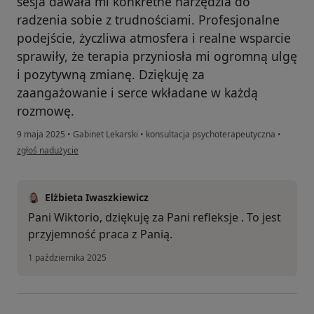
sesja dawała mi konkretne narzędzia do
radzenia sobie z trudnościami. Profesjonalne
podejście, życzliwa atmosfera i realne wsparcie
sprawiły, że terapia przyniosła mi ogromną ulgę
i pozytywną zmianę. Dziękuję za
zaangażowanie i serce wkładane w każdą
rozmowę.
9 maja 2025
•
Gabinet Lekarski
•
konsultacja psychoterapeutyczna
•
w opinii użytkownika Wiktoria
zgłoś nadużycie
Elżbieta Iwaszkiewicz
Pani Wiktorio, dziękuję za Pani refleksje . To jest
przyjemność praca z Panią.
1 października 2025