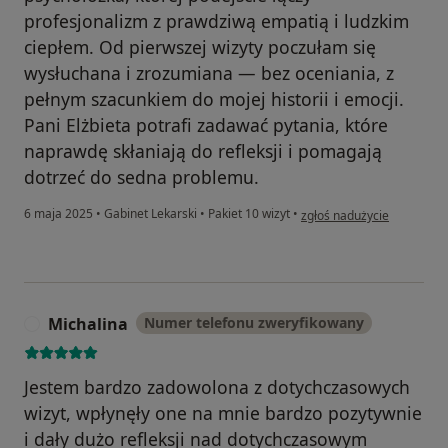
profesjonalizm z prawdziwą empatią i ludzkim
ciepłem. Od pierwszej wizyty poczułam się
wysłuchana i zrozumiana — bez oceniania, z
pełnym szacunkiem do mojej historii i emocji.
Pani Elżbieta potrafi zadawać pytania, które
naprawdę skłaniają do refleksji i pomagają
dotrzeć do sedna problemu.
w opinii użytkownika J.F
6 maja 2025
•
Gabinet Lekarski
•
Pakiet 10 wizyt
•
zgłoś nadużycie
Michalina
Numer telefonu zweryfikowany
M
Jestem bardzo zadowolona z dotychczasowych
wizyt, wpłynęły one na mnie bardzo pozytywnie
i dały dużo refleksji nad dotychczasowym