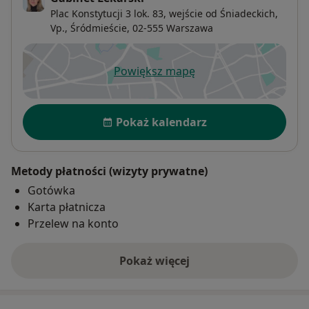
Plac Konstytucji 3 lok. 83, wejście od Śniadeckich,
Vp.,
Śródmieście
, 02-555
Warszawa
Powiększ mapę
otwiera się w nowej karcie
Dostępność
Pokaż kalendarz
Metody płatności (wizyty prywatne)
Gotówka
Karta płatnicza
Przelew na konto
Pokaż więcej
o adresie