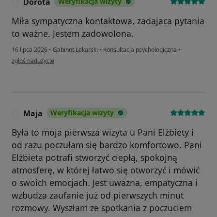
Dorota
Weryfikacja wizyty
D
Miła sympatyczna kontaktowa, zadajaca pytania
to ważne. Jestem zadowolona.
16 lipca 2026
•
Gabinet Lekarski
•
Konsultacja psychologiczna
•
w opinii użytkownika Dorota
zgłoś nadużycie
Maja
Weryfikacja wizyty
M
Była to moja pierwsza wizyta u Pani Elżbiety i
od razu poczułam się bardzo komfortowo. Pani
Elżbieta potrafi stworzyć ciepłą, spokojną
atmosferę, w której łatwo się otworzyć i mówić
o swoich emocjach. Jest uważna, empatyczna i
wzbudza zaufanie już od pierwszych minut
rozmowy. Wyszłam ze spotkania z poczuciem