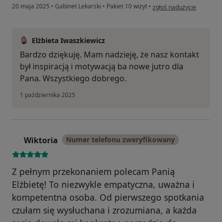
w opinii użytkownika Da
20 maja 2025
•
Gabinet Lekarski
•
Pakiet 10 wizyt
•
zgłoś nadużycie
Elżbieta Iwaszkiewicz
Bardzo dziękuję. Mam nadzieję, że nasz kontakt
był inspiracją i motywacją ba nowe jutro dla
Pana. Wszystkiego dobrego.
1 października 2025
Wiktoria
Numer telefonu zweryfikowany
W
Z pełnym przekonaniem polecam Panią
Elżbietę! To niezwykle empatyczna, uważna i
kompetentna osoba. Od pierwszego spotkania
czułam się wysłuchana i zrozumiana, a każda