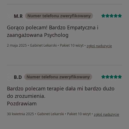
M.R
Numer telefonu zweryfikowany
M
Gorąco polecam! Bardzo Empatyczna i
zaangażowana Psycholog
w opinii użytkownika M.R
2 maja 2025
•
Gabinet Lekarski
•
Pakiet 10 wizyt
•
zgłoś nadużycie
B.D
Numer telefonu zweryfikowany
B
Bardzo polecam terapie dała mi bardzo dużo
do zrozumienia.
Pozdrawiam
w opinii użytkownika 
30 kwietnia 2025
•
Gabinet Lekarski
•
Pakiet 10 wizyt
•
zgłoś nadużycie