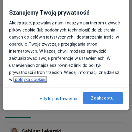
Konsultacja online
Umów wizytę
Szanujemy Twoją prywatność
250 zł
Szczegóły
Akceptując, pozwalasz nam i naszym partnerom używać
plików cookie (lub podobnych technologii) do zbierania
Pakiet 10 wizyt
Umów wizytę
danych do celów statystycznych i dostarczania treści w
200 zł - 2 000 zł
Szczegóły
oparciu o Twoje zwyczaje przeglądania stron
internetowych. W każdej chwili możesz sprawdzić i
+ 3 usługi
zaktualizować swoje preferencje w ustawieniach. W
ustawieniach znajdziesz również linki do polityk
prywatności stron trzecich. Więcej informacji znajdziesz
W jaki sposób ustalane są ceny?
w
polityka cookies
Adresy (3)
Zaakceptuj
Edytuj ustawienia
Adres 1
Online
Adres 2
Gabinet Lekarski