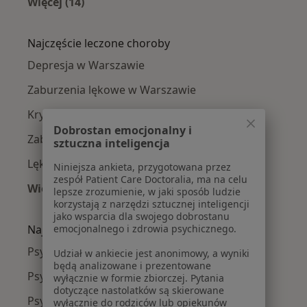
Więcej (14)
Więcej w kategorii: Psycholodzy w pobliżu
Najczęście leczone choroby
Depresja w Warszawie
Zaburzenia lękowe w Warszawie
Kryzys emocjonalny w Warszawie
Dobrostan emocjonalny i
Zaburzenia nastroju w Warszawie
sztuczna inteligencja
Lęki w Warszawie
Niniejsza ankieta, przygotowana przez
zespół Patient Care Doctoralia, ma na celu
Więcej (15)
lepsze zrozumienie, w jaki sposób ludzie
Więcej w kategorii: Najczęście leczone chorob
korzystają z narzędzi sztucznej inteligencji
jako wsparcia dla swojego dobrostanu
Najpopularniejsze ubezpieczenia
emocjonalnego i zdrowia psychicznego.
Psycholodzy z Medicover w Warszawie
Udział w ankiecie jest anonimowy, a wyniki
będą analizowane i prezentowane
Psycholodzy z Allianz w Warszawie
wyłącznie w formie zbiorczej. Pytania
dotyczące nastolatków są skierowane
Psycholodzy z INTER Polska w Warszawie
wyłącznie do rodziców lub opiekunów