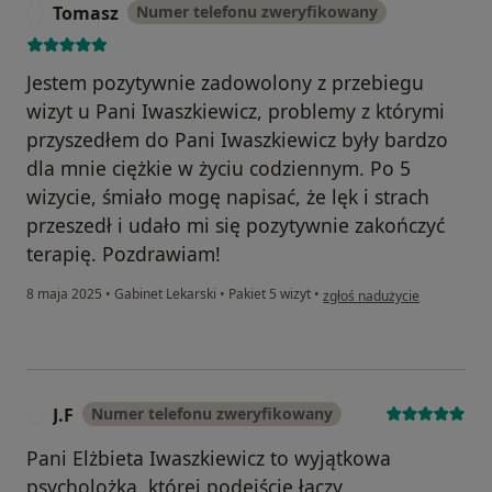
Tomasz
Numer telefonu zweryfikowany
T
Jestem pozytywnie zadowolony z przebiegu
wizyt u Pani Iwaszkiewicz, problemy z którymi
przyszedłem do Pani Iwaszkiewicz były bardzo
dla mnie ciężkie w życiu codziennym. Po 5
wizycie, śmiało mogę napisać, że lęk i strach
przeszedł i udało mi się pozytywnie zakończyć
terapię. Pozdrawiam!
w opinii użytkownika Tomas
8 maja 2025
•
Gabinet Lekarski
•
Pakiet 5 wizyt
•
zgłoś nadużycie
J.F
Numer telefonu zweryfikowany
J
Pani Elżbieta Iwaszkiewicz to wyjątkowa
psycholożka, której podejście łączy