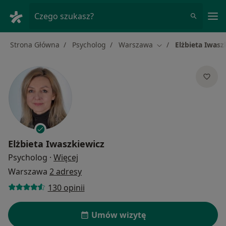
Me
Czego szukasz?
Strona Główna
Psycholog
Warszawa
Elżbieta Iwasz
Zmień miasto
Elżbieta Iwaszkiewicz
O specjalizacjach
Psycholog
·
Więcej
Warszawa
2 adresy
130 opinii
Umów wizytę