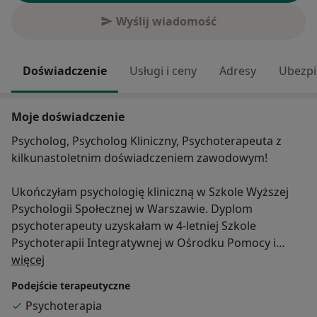
Wyślij wiadomość
Doświadczenie
Usługi i ceny
Adresy
Ubezpi
Moje doświadczenie
Psycholog, Psycholog Kliniczny, Psychoterapeuta z
kilkunastoletnim doświadczeniem zawodowym!
Ukończyłam psychologię kliniczną w Szkole Wyższej
Psychologii Społecznej w Warszawie. Dyplom
psychoterapeuty uzyskałam w 4-letniej Szkole
Psychoterapii Integratywnej w Ośrodku Pomocy i
O mnie
Edukacji Psychologicznej INTRA, certyfikowanym przez
więcej
Towarzystwo Psychiatryczne i Psychologiczne. Studia
Podejście terapeutyczne
Podyplomowe ukończyłam na kierunku
Psychoterapia
psychoonkologia w Szkole Wyższej Psychologii