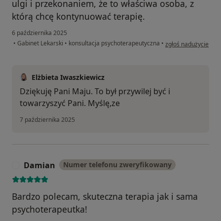
ulgi i przekonaniem, że to właściwa osoba, z
którą chcę kontynuować terapię.
6 października 2025
w opinii użytkownik
•
Gabinet Lekarski
•
konsultacja psychoterapeutyczna
•
zgłoś nadużycie
Elżbieta Iwaszkiewicz
Dziękuję Pani Maju. To był przywilej być i
towarzyszyć Pani. Myślę,ze
7 października 2025
Damian
Numer telefonu zweryfikowany
D
Bardzo polecam, skuteczna terapia jak i sama
psychoterapeutka!