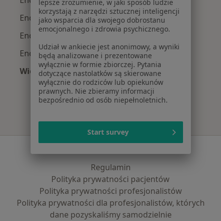
lepsze zrozumienie, w jaki sposób ludzie
korzystają z narzędzi sztucznej inteligencji
Endokrynolodzy z INTER Polska w Warszawie
jako wsparcia dla swojego dobrostanu
emocjonalnego i zdrowia psychicznego.
Endokrynolodzy z Signal Iduna w Warszawie
Udział w ankiecie jest anonimowy, a wyniki
Endokrynolodzy z Compensa w Warszawie
będą analizowane i prezentowane
wyłącznie w formie zbiorczej. Pytania
Więcej (11)
dotyczące nastolatków są skierowane
Więcej w kategorii: Najpopularniejsze ubezpi
wyłącznie do rodziców lub opiekunów
prawnych. Nie zbieramy informacji
bezpośrednio od osób niepełnoletnich.
Start survey
Serwis
Regulamin
Polityka prywatności pacjentów
Polityka prywatności profesjonalistów
Polityka prywatności dla profesjonalistów, których
dane pozyskaliśmy samodzielnie