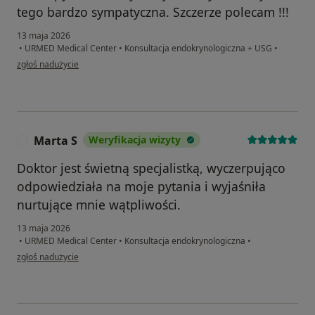
tego bardzo sympatyczna. Szczerze polecam !!!
13 maja 2026
•
URMED Medical Center
•
Konsultacja endokrynologiczna + USG
•
w opinii użytkownika Magdalena Sz.
zgłoś nadużycie
Marta S
Weryfikacja wizyty
M
Doktor jest świetną specjalistką, wyczerpująco
odpowiedziała na moje pytania i wyjaśniła
nurtujące mnie wątpliwości.
13 maja 2026
•
URMED Medical Center
•
Konsultacja endokrynologiczna
•
w opinii użytkownika Marta S
zgłoś nadużycie