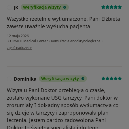
JK
Weryfikacja wizyty
J
Wszystko rzetelnie wytlumaczone. Pani Elżbieta
zawsze uważnie wysłucha pacjenta.
12 maja 2026
•
URMED Medical Center
•
Konsultacja endokrynologiczna
•
w opinii użytkownika JK
zgłoś nadużycie
Dominika
Weryfikacja wizyty
D
Wizyta u Pani Doktor przebiegła o czasie,
zostało wykonane USG tarczycy, Pani doktor w
zrozumiały I dokładny sposób wytłumaczyła co
się dzieje w tarczycy i zaproponowała plan
leczenia. Jestem bardzo zadowolona Pani
Doktor to świetny specjalista i do tego