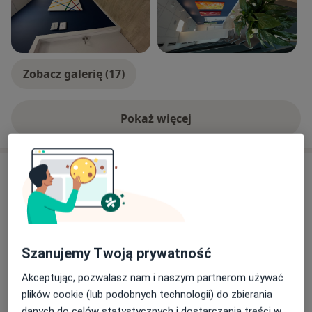
Zobacz galerię (17)
Pokaż więcej
o doświadczeniu
Aktualności
lek. Elżbieta Deptuła-Krawczyk
Ząbkowska 14 / U1, 03-735 Warszawa
Wakacje! Oh nareszcie. Może teraz jest nareszcie
czas na kompleksową diagnostykę chorób
Szanujemy Twoją prywatność
tarczycy. Badania laboratoryjne, konsultacja i
Akceptując, pozwalasz nam i naszym partnerom używać
ewentualna biopsja i konsultacje najlepszej
plików cookie (lub podobnych technologii) do zbierania
specjalistki endokrynologii - wszystko w jednym
danych do celów statystycznych i dostarczania treści w