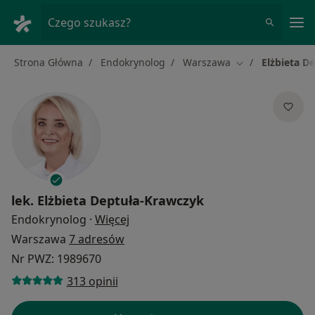
Me
Czego szukasz?
Strona Główna
Endokrynolog
Warszawa
Elżbieta D
Zmień miasto
lek.
Elżbieta Deptuła-Krawczyk
O specjalizacjach
Endokrynolog
·
Więcej
Warszawa
7 adresów
Nr PWZ: 1989670
313 opinii