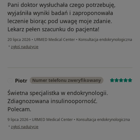
Pani doktor wysłuchała czego potrzebuję,
wyjaśniła wyniki badań i zaproponowała
leczenie biorąc pod uwagę moje zdanie.
Lekarz pełen szacunku do pacjenta!
20 lipca 2026
•
URMED Medical Center
•
Konsultacja endokrynologiczna
w opinii użytkownika Ewa
•
zgłoś nadużycie
Piotr
Numer telefonu zweryfikowany
P
Świetna specjalistka w endokrynologii.
Zdiagnozowana insulinooporność.
Polecam.
9 lipca 2026
•
URMED Medical Center
•
Konsultacja endokrynologiczna
w opinii użytkownika Piotr
•
zgłoś nadużycie