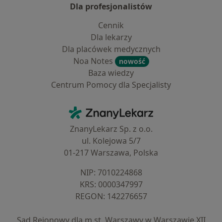
Dla profesjonalistów
Cennik
Dla lekarzy
Dla placówek medycznych
Noa Notes
nowość
Baza wiedzy
Centrum Pomocy dla Specjalisty
Kontakt
ZnanyLekarz - Strona główna
ZnanyLekarz Sp. z o.o.
ul. Kolejowa 5/7
01-217 Warszawa, Polska
NIP: ⁠7010224868
KRS: ⁠0000347997
REGON: ⁠142276657
Sąd Rejonowy dla m.st. Warszawy w Warszawie XII