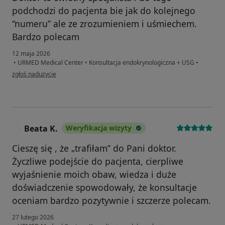
podchodzi do pacjenta bie jak do kolejnego
“numeru” ale ze zrozumieniem i uśmiechem.
Bardzo polecam
12 maja 2026
•
URMED Medical Center
•
Konsultacja endokrynologiczna + USG
•
w opinii użytkownika Dominika
zgłoś nadużycie
Beata K.
Weryfikacja wizyty
B
Cieszę się , że „trafiłam” do Pani doktor.
Życzliwe podejście do pacjenta, cierpliwe
wyjaśnienie moich obaw, wiedza i duże
doświadczenie spowodowały, że konsultacje
oceniam bardzo pozytywnie i szczerze polecam.
27 lutego 2026