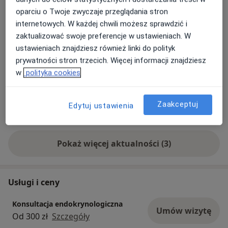
miejscu!
Dowiedz się więcej
oparciu o Twoje zwyczaje przeglądania stron
03/07/2024
internetowych. W każdej chwili możesz sprawdzić i
zaktualizować swoje preferencje w ustawieniach. W
ustawieniach znajdziesz również linki do polityk
prywatności stron trzecich. Więcej informacji znajdziesz
w
polityka cookies
Zaakceptuj
Edytuj ustawienia
Pokaż więcej aktualności (3)
Usługi i ceny
Konsultacja endokrynologiczna
Umów wizytę
Od 300 zł
Szczegóły