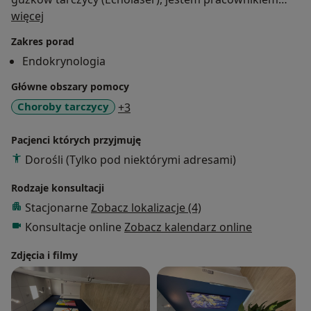
O mnie
szkoleniowym certyfikowanego ośrodka
więcej
szkoleniowego techniki Echolaser w Polsce!
Zakres porad
Endokrynologia
Główne obszary pomocy
a11y_sr_more_diseases
Choroby tarczycy
+3
Pacjenci których przyjmuję
Dorośli (Tylko pod niektórymi adresami)
Rodzaje konsultacji
Stacjonarne
Zobacz lokalizacje (4)
Konsultacje online
Zobacz kalendarz online
Zdjęcia i filmy