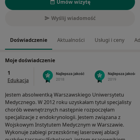
Umów wizytę
Wyślij wiadomość
Doświadczenie
Aktualności
Usługi i ceny
Ad
Moje doświadczenie
1
Edukacja
Jestem absolwentką Warszawskiego Uniwersytetu
Medycznego. W 2012 roku uzyskałam tytuł specjalisty
chorób wewnętrznych następnie rozpoczęłam
specjalizacje z endokrynologii. Jestem związana z
Wojskowym Instytutem Medycznym w Warszawie.
Wykonuje zabiegi przezskórnej laserowej ablacji
guzków tarczycy (Echolaser), jestem pracownikiem