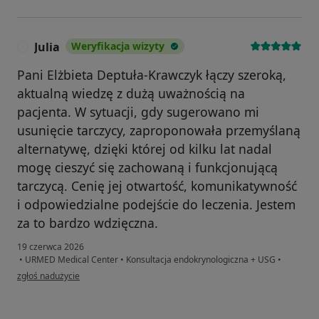
Julia
Weryfikacja wizyty
J
Pani Elżbieta Deptuła-Krawczyk łączy szeroką,
aktualną wiedzę z dużą uważnością na
pacjenta. W sytuacji, gdy sugerowano mi
usunięcie tarczycy, zaproponowała przemyślaną
alternatywę, dzięki której od kilku lat nadal
mogę cieszyć się zachowaną i funkcjonującą
tarczycą. Cenię jej otwartość, komunikatywność
i odpowiedzialne podejście do leczenia. Jestem
za to bardzo wdzięczna.
19 czerwca 2026
•
URMED Medical Center
•
Konsultacja endokrynologiczna + USG
•
w opinii użytkownika Julia
zgłoś nadużycie