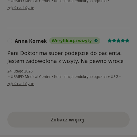
•
URMED Medical Center
•
Konsultacja endokrynologiczna
•
w opinii użytkownika Beata K.
zgłoś nadużycie
Anna Kornek
Weryfikacja wizyty
A
Pani Doktor ma super podejscie do pacjenta.
Jestem zadowolona z wizyty. Na pewno wroce
24 lutego 2026
•
URMED Medical Center
•
Konsultacja endokrynologiczna + USG
•
w opinii użytkownika Anna Kornek
zgłoś nadużycie
Zobacz więcej
opinie powyżej