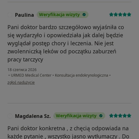
Paulina
Weryfikacja wizyty
P
Pani doktor bardzo szczegółowo wyjaśniła co
się wydarzyło i opowiedziała jak dalej będzie
wyglądał postęp chory i leczenia. Nie jest
zwolenniczką leków od początku zaburzeń
pracy tarczycy
18 czerwca 2026
•
URMED Medical Center
•
Konsultacja endokrynologiczna
•
w opinii użytkownika Paulina
zgłoś nadużycie
Magdalena Sz.
Weryfikacja wizyty
M
Pani doktor konkretna , z chęcią odpowiada na
każde pytanie , wszystko jasno wytłumaczy . Do