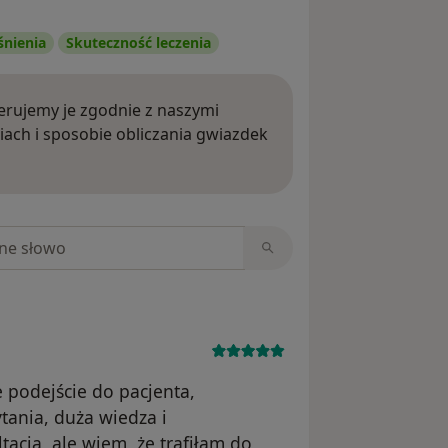
śnienia
Skuteczność leczenia
rujemy je zgodnie z naszymi
iach i sposobie obliczania gwiazdek
ięcej o opiniach
niach
 podejście do pacjenta,
ania, duża wiedza i
acja, ale wiem, że trafiłam do