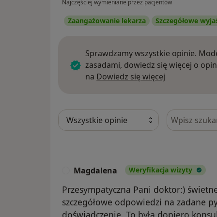
Najczęściej wymieniane przez pacjentów
Zaangażowanie lekarza
Szczegółowe wyja
Sprawdzamy wszystkie opinie. Mode
zasadami, dowiedz się więcej o opin
Dowiedz się w
na
Dowiedz się więcej
Szukaj w opi
Magdalena
Weryfikacja wizyty
M
Przesympatyczna Pani doktor:) świetne
szczegółowe odpowiedzi na zadane pyt
doświadczenie. To była dopiero konsult