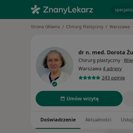
specjaliz
Strona Główna
Chirurg Plastyczny
Warszawa
dr n. med.
Dorota Ż
Chirurg plastyczny
·
Wię
Warszawa
4 adresy
243 opinie
Umów wizytę
Doświadczenie
Aktualności
Usług