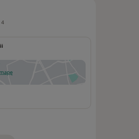
 4
ii
 mapę
wiera się w nowej karcie