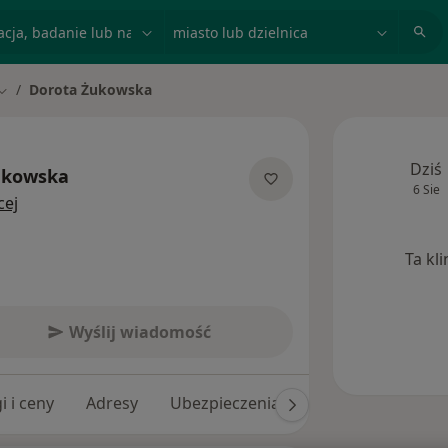
acja, badanie lub nazwisko
miasto lub dzielnica
Dorota Żukowska
Zmień miasto
Dziś
ukowska
6 Sie
O specjalizacjach
cej
Ta kl
Wyślij wiadomość
i i ceny
Adresy
Ubezpieczenia
Opinie (243)