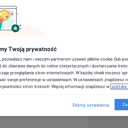
nej, rekonstrukcyjnej i estetycznej
jowych. Zdolności operacyjne z
 poszerzałam na licznych stażach,
 in. w Hiszpanii, Grecji, Rosji czy
chirurgii plastycznej i dziecięcej.
my Twoją prywatność
, pozwalasz nam i naszym partnerom używać plików cookie (lub p
) do zbierania danych do celów statystycznych i dostarczania treśc
roku 1983. Początkowo jako chirurg
zaje przeglądania stron internetowych. W każdej chwili możesz spr
ch niezwykle dużej precyzji
wać swoje preferencje w ustawieniach. W ustawieniach znajdziesz ró
ieży w wieku 18 lat. Specjalizację II
prywatności stron trzecich. Więcej informacji znajdziesz w
polityka
 1993 roku. Doktorat obroniłam w roku
u 1999, kiedy to uzyskałam
Za
Edytuj ustawienia
plastycznej.