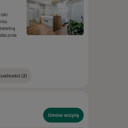
roki
eniu
zetelną
decznie
Pokaż więcej aktualności (2)
Umów wizytę