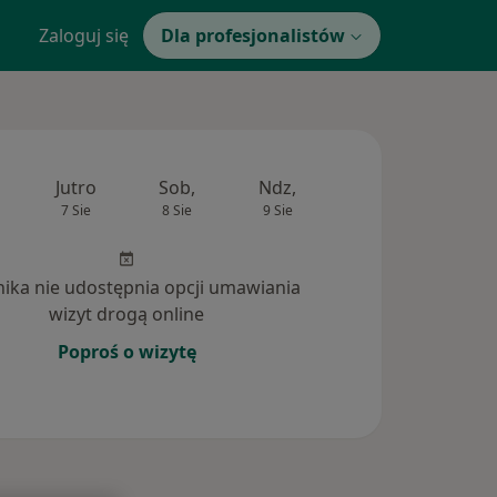
Zaloguj się
Dla profesjonalistów
Jutro
Sob,
Ndz,
Pon,
Wt,
7 Sie
8 Sie
9 Sie
10 Sie
11 Si
inika nie udostępnia opcji umawiania
wizyt drogą online
Poproś o wizytę