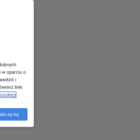
odobnych
i w oparciu o
awdzić i
wnież linki
 cookies
akceptuj