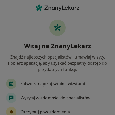
Me
Chirurg Plastyczny • Bielany, Warszawa, mazowieckie
Filtry
Mapa
Chirurdzy plastyczni Warszawa Bielany
Witaj na ZnanyLekarz
Jak działają wyniki wyszukiwania
Znajdź najlepszych specjalistów i umawiaj wizyty.
Pobierz aplikację, aby uzyskać bezpłatny dostęp do
przydatnych funkcji:
Łatwo zarządzaj swoimi wizytami
Wysyłaj wiadomości do specjalistów
Wyróżniony
dr n. med. Kamil Pietrasik
Otrzymuj powiadomienia