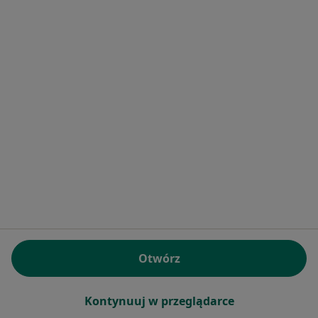
Brak dostępnych specjalistów z wolnymi terminami w tym centrum medycznym.
Pokaż profil
dr n. med. Wojciech Witkowski
Chirurg plastyczny
1 opinia
Otwórz
Zgrupowania AK "Żmija" 12, Warszawa
•
Mapa
Klinika Chirurgii Plastycznej dr Andrzeja Sankowskiego
Kontynuuj w przeglądarce
Konsultacja z zakresu chirurgii plastycznej
Brak ceny