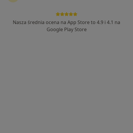
·
Więcej
Chirurg plastyczny
142 opinie
Kazimierza Wóycickiego 4, Warszawa
•
Mapa
Nasza średnia ocena na App Store to 4.9 i 4.1 na
Promedion - Klinika Chirurgii Plastycznej i Medycyny Estetycznej
Google Play Store
Konsultacja z zakresu chirurgii plastycznej
od 400 zł
Specjalista nie oferuje umawiania online pod tym adresem.
Poproś o wizytę
dr n. med. Aldona Stachura
Chirurg plastyczny, Lekarz wykonujący zabiegi medycyny