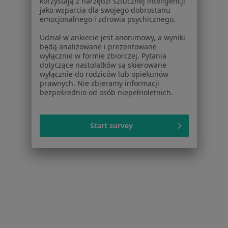
korzystają z narzędzi sztucznej inteligencji
jako wsparcia dla swojego dobrostanu
emocjonalnego i zdrowia psychicznego.
Udział w ankiecie jest anonimowy, a wyniki
będą analizowane i prezentowane
wyłącznie w formie zbiorczej. Pytania
dotyczące nastolatków są skierowane
wyłącznie do rodziców lub opiekunów
prawnych. Nie zbieramy informacji
bezpośrednio od osób niepełnoletnich.
Promedion - Klinika Chirurgii Plastycznej i
Medycyny Estetycznej
Start survey
·
Chirurgia plastyczna, Medycyna estetyczna, Chirurgia
Więcej
202 opinie
Kazimierza Wóycickiego 4, Warszawa
•
Mapa
Konsultacja z zakresu chirurgii plastycznej
od 400 zł