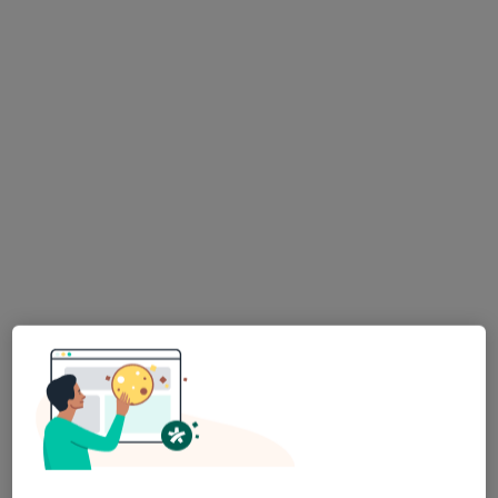
dr n. med. Witold Waśkiewicz
Chirurg plastyczny, Lekarz wykonujący zabiegi medycyny
·
Więcej
estetycznej
5 opinii
Adres
Online
Zgrupowania AK "Żmija" 12, Warszawa
•
Mapa
OT.CO Clinic Osipowicz & Turkowski
Konsultacja z zakresu chirurgii plastycznej
400 zł
Specjalista nie oferuje umawiania online pod tym adresem.
Poproś o wizytę