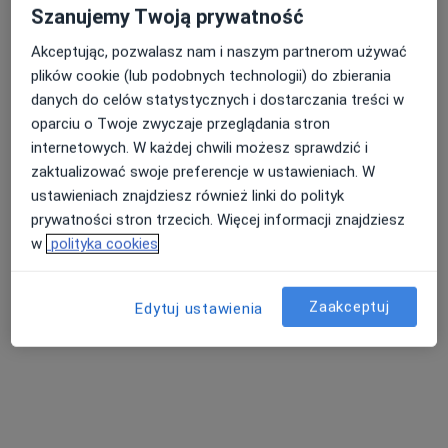
Szanujemy Twoją prywatność
Akceptując, pozwalasz nam i naszym partnerom używać
plików cookie (lub podobnych technologii) do zbierania
danych do celów statystycznych i dostarczania treści w
oparciu o Twoje zwyczaje przeglądania stron
lek. Krzysztof Szymański
internetowych. W każdej chwili możesz sprawdzić i
·
Więcej
Chirurg plastyczny
zaktualizować swoje preferencje w ustawieniach. W
62 opinie
ustawieniach znajdziesz również linki do polityk
prywatności stron trzecich. Więcej informacji znajdziesz
Adres
Online
w
polityka cookies
Zgrupowania AK "Żmija" 12, Warszawa
•
Mapa
OT.CO Clinic Osipowicz & Turkowski
Zaakceptuj
Edytuj ustawienia
Chirurgia plastyczna
od 19 000 zł
Specjalista nie oferuje umawiania online pod tym adresem.
Poproś o wizytę