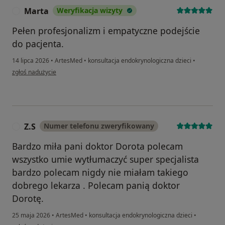
Marta
Weryfikacja wizyty
M
Pełen profesjonalizm i empatyczne podejście
do pacjenta.
14 lipca 2026
•
ArtesMed
•
konsultacja endokrynologiczna dzieci
•
w opinii użytkownika Marta
zgłoś nadużycie
Z.S
Numer telefonu zweryfikowany
Z
Bardzo miła pani doktor Dorota polecam
wszystko umie wytłumaczyć super specjalista
bardzo polecam nigdy nie miałam takiego
dobrego lekarza . Polecam panią doktor
Dorotę.
25 maja 2026
•
ArtesMed
•
konsultacja endokrynologiczna dzieci
•
w opinii użytkownika Z.S