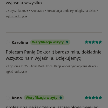
wyjaśnia wszystko
27 stycznia 2026
•
ArtesMed
•
konsultacja endokrynologiczna dzieci
•
w opinii użytkownika ol
zgłoś nadużycie
Karolina
Weryfikacja wizyty
K
Polecam Panią Doktor :) bardzo miła, dokładnie
wszystko nam wyjaśniła. Dziękujemy:)
22 grudnia 2025
•
ArtesMed
•
konsultacja endokrynologiczna dzieci
•
w opinii użytkownika Karolina
zgłoś nadużycie
Anna
Weryfikacja wizyty
A
profesjonalne jak zwykle, szczegółowy.wywiad,