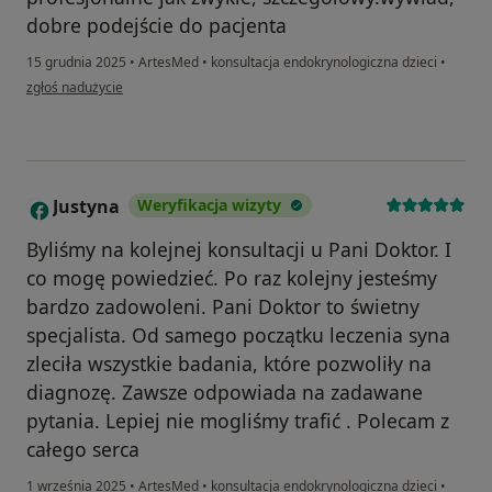
dobre podejście do pacjenta
15 grudnia 2025
•
ArtesMed
•
konsultacja endokrynologiczna dzieci
•
w opinii użytkownika Anna
zgłoś nadużycie
Justyna
Weryfikacja wizyty
J
Byliśmy na kolejnej konsultacji u Pani Doktor. I
co mogę powiedzieć. Po raz kolejny jesteśmy
bardzo zadowoleni. Pani Doktor to świetny
specjalista. Od samego początku leczenia syna
zleciła wszystkie badania, które pozwoliły na
diagnozę. Zawsze odpowiada na zadawane
pytania. Lepiej nie mogliśmy trafić . Polecam z
całego serca
1 września 2025
•
ArtesMed
•
konsultacja endokrynologiczna dzieci
•