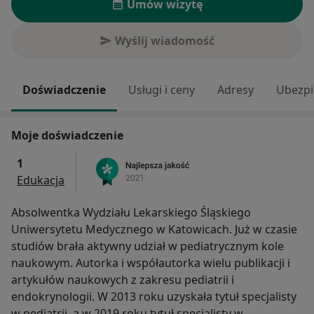
Umów wizytę
Wyślij wiadomość
Doświadczenie
Usługi i ceny
Adresy
Ubezpi
Moje doświadczenie
1
Edukacja
Absolwentka Wydziału Lekarskiego Śląskiego
Uniwersytetu Medycznego w Katowicach. Już w czasie
studiów brała aktywny udział w pediatrycznym kole
naukowym. Autorka i współautorka wielu publikacji i
artykułów naukowych z zakresu pediatrii i
endokrynologii. W 2013 roku uzyskała tytuł specjalisty
w pediatrii, a w 2019 roku tytuł specjalisty w