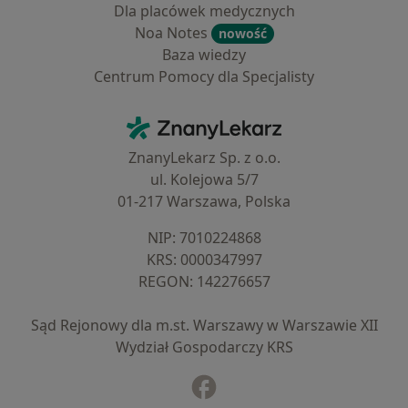
Dla placówek medycznych
Noa Notes
nowość
Baza wiedzy
Centrum Pomocy dla Specjalisty
Kontakt
ZnanyLekarz - Strona główna
ZnanyLekarz Sp. z o.o.
ul. Kolejowa 5/7
01-217 Warszawa, Polska
NIP: ⁠7010224868
KRS: ⁠0000347997
REGON: ⁠142276657
Sąd Rejonowy dla m.st. Warszawy w Warszawie XII
Wydział Gospodarczy KRS
Facebook
otwiera się w nowej karcie