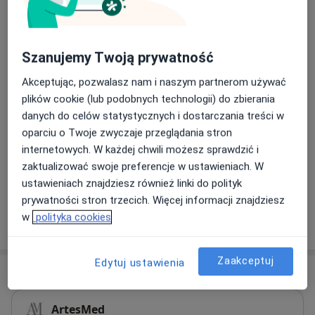
120 zł
Szczegóły
Konsultacja endokrynologa dziecięcego
Szanujemy Twoją prywatność
Od 300 zł
Szczegóły
Akceptując, pozwalasz nam i naszym partnerom używać
Konsultacja endokrynologa dziecięcego + USG
plików cookie (lub podobnych technologii) do zbierania
420 zł
Szczegóły
danych do celów statystycznych i dostarczania treści w
oparciu o Twoje zwyczaje przeglądania stron
internetowych. W każdej chwili możesz sprawdzić i
Konsultacja endokrynologiczna dzieci (kolejna wizyta)
300 zł - 350 zł
Szczegóły
zaktualizować swoje preferencje w ustawieniach. W
ustawieniach znajdziesz również linki do polityk
prywatności stron trzecich. Więcej informacji znajdziesz
w
polityka cookies
W jaki sposób ustalane są ceny?
Zaakceptuj
Edytuj ustawienia
Adres
ArtesMed