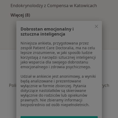
Endokrynolodzy z Compensa w Katowicach
Więcej (8)
Więcej w kategorii: Najpopularniejsze ubezpie
Dobrostan emocjonalny i
sztuczna inteligencja
Niniejsza ankieta, przygotowana przez
zespół Patient Care Doctoralia, ma na celu
lepsze zrozumienie, w jaki sposób ludzie
Serwis
korzystają z narzędzi sztucznej inteligencji
jako wsparcia dla swojego dobrostanu
Regulamin
emocjonalnego i zdrowia psychicznego.
Polityka prywatności pacjentów
Udział w ankiecie jest anonimowy, a wyniki
Polityka prywatności profesjonalistów
będą analizowane i prezentowane
Polityka prywatności dla profesjonalistów, których
wyłącznie w formie zbiorczej. Pytania
dotyczące nastolatków są skierowane
dane pozyskaliśmy samodzielnie
wyłącznie do rodziców lub opiekunów
Polityka cookies
prawnych. Nie zbieramy informacji
Jak działają wyniki wyszukiwania
bezpośrednio od osób niepełnoletnich.
Dostępność
O nas