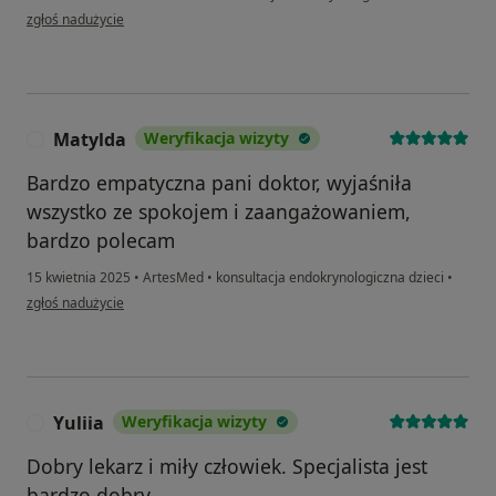
w opinii użytkownika Justyna
zgłoś nadużycie
Matylda
Weryfikacja wizyty
M
Bardzo empatyczna pani doktor, wyjaśniła
wszystko ze spokojem i zaangażowaniem,
bardzo polecam
15 kwietnia 2025
•
ArtesMed
•
konsultacja endokrynologiczna dzieci
•
w opinii użytkownika Matylda
zgłoś nadużycie
Yuliia
Weryfikacja wizyty
Y
Dobry lekarz i miły człowiek. Specjalista jest
bardzo dobry