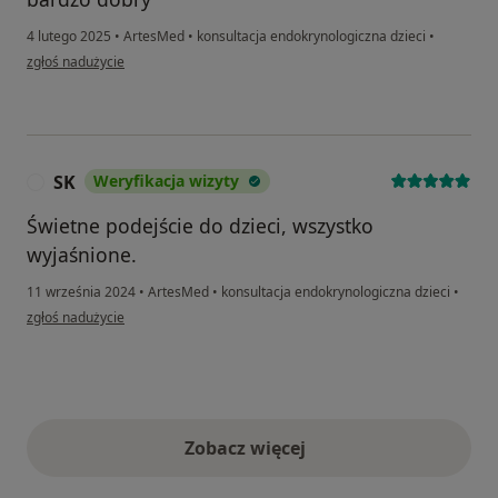
4 lutego 2025
•
ArtesMed
•
konsultacja endokrynologiczna dzieci
•
w opinii użytkownika Yuliia
zgłoś nadużycie
SK
Weryfikacja wizyty
S
Świetne podejście do dzieci, wszystko
wyjaśnione.
11 września 2024
•
ArtesMed
•
konsultacja endokrynologiczna dzieci
•
w opinii użytkownika SK
zgłoś nadużycie
Zobacz więcej
opinie powyżej