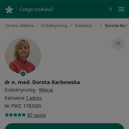
Me
Czego szukasz?
Strona Główna
Endokrynolog
Katowice
Dorota Kar
Zmień miasto
dr n. med.
Dorota Karbowska
O specjalizacjach
Endokrynolog
·
Więcej
Katowice
1 adres
Nr PWZ: 1783585
87 opinii