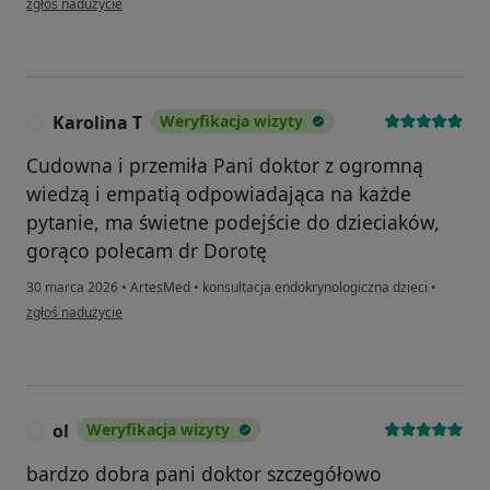
zgłoś nadużycie
Karolina T
Weryfikacja wizyty
K
Cudowna i przemiła Pani doktor z ogromną
wiedzą i empatią odpowiadająca na każde
pytanie, ma świetne podejście do dzieciaków,
gorąco polecam dr Dorotę
30 marca 2026
•
ArtesMed
•
konsultacja endokrynologiczna dzieci
•
w opinii użytkownika Karolina T
zgłoś nadużycie
ol
Weryfikacja wizyty
O
bardzo dobra pani doktor szczegółowo