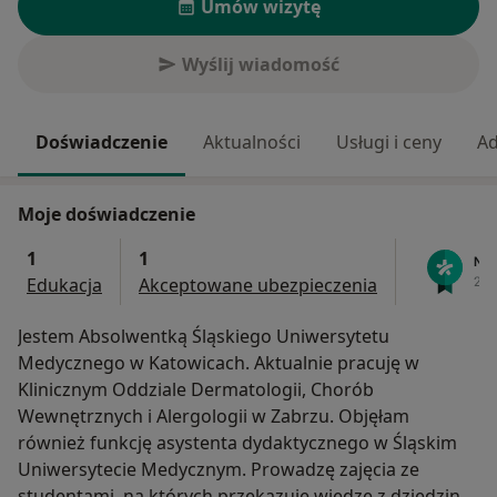
Umów wizytę
Wyślij wiadomość
Doświadczenie
Aktualności
Usługi i ceny
Ad
Moje doświadczenie
1
1
Edukacja
Akceptowane ubezpieczenia
Jestem Absolwentką Śląskiego Uniwersytetu
Medycznego w Katowicach. Aktualnie pracuję w
Klinicznym Oddziale Dermatologii, Chorób
Wewnętrznych i Alergologii w Zabrzu. Objęłam
również funkcję asystenta dydaktycznego w Śląskim
Uniwersytecie Medycznym. Prowadzę zajęcia ze
studentami, na których przekazuję wiedzę z dziedziny