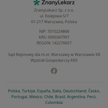
ZnanyLekarz - Strona główna
ZnanyLekarz Sp. z o.o.
ul. Kolejowa 5/7
01-217 Warszawa, Polska
NIP: ⁠7010224868
KRS: ⁠0000347997
REGON: ⁠142276657
Sąd Rejonowy dla m.st. Warszawy w Warszawie XII
Wydział Gospodarczy KRS
Facebook
otwiera się w nowej karcie
otwiera się w nowej karcie
otwiera się w nowej karcie
otwiera się w nowej karcie
otwiera się w nowej karci
otwiera się
otwi
Polska
,
Türkiye
,
España
,
Italia
,
Deutschland
,
Česko
,
otwiera się w nowej karcie
otwiera się w nowej karcie
otwiera się w nowej karcie
otwiera się w nowej kar
otwiera się 
otwier
Portugal
,
México
,
Chile
,
Brasil
,
Argentina
,
Perú
,
otwiera się w nowej karc
Colombia