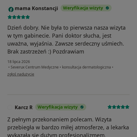
mama Konstancji
Weryfikacja wizyty
M
Dzień dobry. Nie była to pierwsza nasza wizyta
w tym gabinecie. Pani doktor słucha, jest
uważna, wyjaśnia. Zawsze serdeczny uśmiech.
Brak zastrzeżeń :) Pozdrawiam
18 lipca 2026
•
Severux Centrum Medyczne
•
konsultacja dermatologiczna
•
w opinii użytkownika mama Konstancji
zgłoś nadużycie
Karcz R
Weryfikacja wizyty
K
Z pełnym przekonaniem polecam. Wizyta
przebiegła w bardzo miłej atmosferze, a lekarka
wykazała się dużym profesjonalizmem,