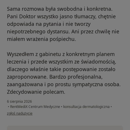
Sama rozmowa była swobodna i konkretna.
Pani Doktor wszystko jasno tłumaczy, chętnie
odpowiada na pytania i nie tworzy
niepotrzebnego dystansu. Ani przez chwilę nie
miałem wrażenia pośpiechu.
Wyszedłem z gabinetu z konkretnym planem
leczenia i przede wszystkim ze świadomością,
dlaczego właśnie takie postępowanie zostało
zaproponowane. Bardzo profesjonalna,
zaangażowana i po prostu sympatyczna osoba.
Zdecydowanie polecam.
6 sierpnia 2026
•
RentMediX Centrum Medyczne
•
konsultacja dermatologiczna
•
w opinii użytkownika ŁH
zgłoś nadużycie