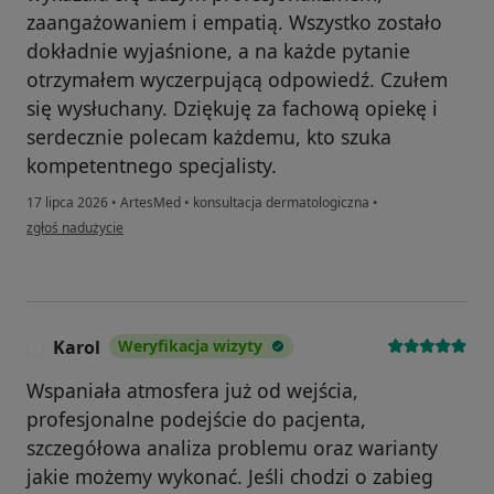
zaangażowaniem i empatią. Wszystko zostało
dokładnie wyjaśnione, a na każde pytanie
otrzymałem wyczerpującą odpowiedź. Czułem
się wysłuchany. Dziękuję za fachową opiekę i
serdecznie polecam każdemu, kto szuka
kompetentnego specjalisty.
17 lipca 2026
•
ArtesMed
•
konsultacja dermatologiczna
•
w opinii użytkownika Karcz R
zgłoś nadużycie
Karol
Weryfikacja wizyty
K
Wspaniała atmosfera już od wejścia,
profesjonalne podejście do pacjenta,
szczegółowa analiza problemu oraz warianty
jakie możemy wykonać. Jeśli chodzi o zabieg