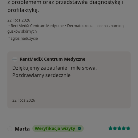
z problemem oraz przedstawiła diagnostykę i
profilaktykę.
22 lipca 2026
•
RentMediX Centrum Medyczne
•
Dermatoskopia – ocena znamion,
guzków skórnych
w opinii użytkownika Grzegorz
•
zgłoś nadużycie
RentMediX Centrum Medyczne
Dziękujemy za zaufanie i miłe słowa.
Pozdrawiamy serdecznie
22 lipca 2026
Marta
Weryfikacja wizyty
M