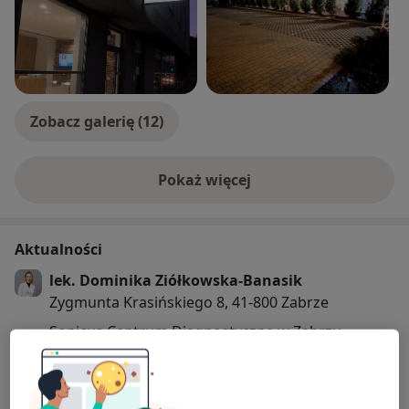
Zobacz galerię (12)
Pokaż więcej
o doświadczeniu
Aktualności
lek. Dominika Ziółkowska-Banasik
Zygmunta Krasińskiego 8, 41-800 Zabrze
Sonicus Centrum Diagnostyczne w Zabrzu
oferuje prywatne konsultacje lekarskie, badania
diagnostyczne oraz wybrane zabiegi
ambulatoryjne.