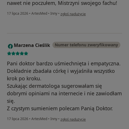
nawet nie poczułem, Mistrzyni swojego fachu!
w opinii użytkownika Karol
17 lipca 2026
•
ArtesMed
•
Inny
•
zgłoś nadużycie
Marzena Cieślik
Numer telefonu zweryfikowany
M
Pani doktor bardzo uśmiechnięta i empatyczna.
Dokładnie zbadała córkę i wyjaśniła wszystko
krok po kroku.
Szukając dermatologa sugerowałam się
dobrymi opiniami na internecie i nie zawiodłam
się.
Z czystym sumieniem polecam Panią Doktor.
w opinii użytkownika Marzena Cieślik
17 lipca 2026
•
ArtesMed
•
Inny
•
zgłoś nadużycie