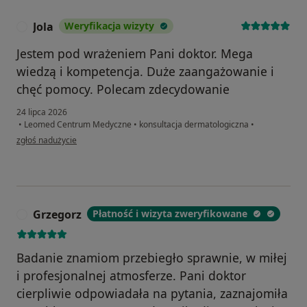
Jola
Weryfikacja wizyty
J
Jestem pod wrażeniem Pani doktor. Mega
wiedzą i kompetencja. Duże zaangażowanie i
chęć pomocy. Polecam zdecydowanie
24 lipca 2026
•
Leomed Centrum Medyczne
•
konsultacja dermatologiczna
•
w opinii użytkownika Jola
zgłoś nadużycie
Grzegorz
Płatność i wizyta zweryfikowane
G
Badanie znamiom przebiegło sprawnie, w miłej
i profesjonalnej atmosferze. Pani doktor
cierpliwie odpowiadała na pytania, zaznajomiła