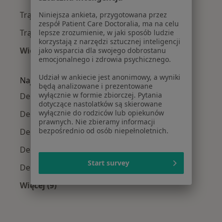
Trądzik różowaty w Gliwicach
Niniejsza ankieta, przygotowana przez
zespół Patient Care Doctoralia, ma na celu
Trądzik pospolity w Gliwicach
lepsze zrozumienie, w jaki sposób ludzie
korzystają z narzędzi sztucznej inteligencji
Więcej (15)
jako wsparcia dla swojego dobrostanu
emocjonalnego i zdrowia psychicznego.
Więcej w kategorii: Najczęście leczone chorob
Udział w ankiecie jest anonimowy, a wyniki
Najpopularniejsze ubezpieczenia
będą analizowane i prezentowane
wyłącznie w formie zbiorczej. Pytania
Dermatolodzy z Enel-med w Gliwicach
dotyczące nastolatków są skierowane
wyłącznie do rodziców lub opiekunów
Dermatolodzy z Allianz w Gliwicach
prawnych. Nie zbieramy informacji
bezpośrednio od osób niepełnoletnich.
Dermatolodzy z PZU Zdrowie w Gliwicach
Dermatolodzy z POLMED w Gliwicach
Start survey
Dermatolodzy z LUX MED w Gliwicach
Więcej (9)
Więcej w kategorii: Najpopularniejsze ubezpie