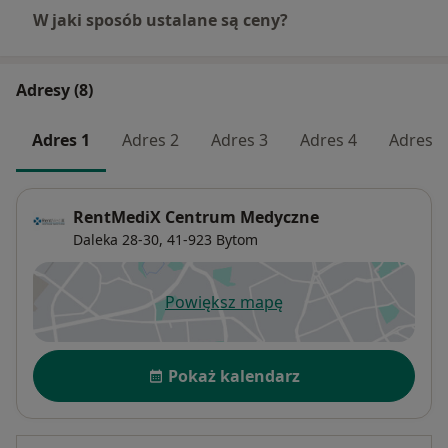
W jaki sposób ustalane są ceny?
Adresy (8)
Adres 1
Adres 2
Adres 3
Adres 4
Adres 5
RentMediX Centrum Medyczne
Daleka 28-30,
41-923
Bytom
Powiększ mapę
otwiera się w nowej karcie
Dostępność
Pokaż kalendarz