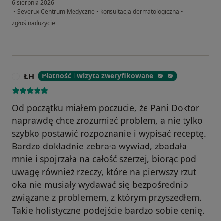
6 sierpnia 2026
•
Severux Centrum Medyczne
•
konsultacja dermatologiczna
•
w opinii użytkownika Natalia
zgłoś nadużycie
ŁH
Płatność i wizyta zweryfikowane
Ł
Od początku miałem poczucie, że Pani Doktor
naprawdę chce zrozumieć problem, a nie tylko
szybko postawić rozpoznanie i wypisać receptę.
Bardzo dokładnie zebrała wywiad, zbadała
mnie i spojrzała na całość szerzej, biorąc pod
uwagę również rzeczy, które na pierwszy rzut
oka nie musiały wydawać się bezpośrednio
związane z problemem, z którym przyszedłem.
Takie holistyczne podejście bardzo sobie cenię.