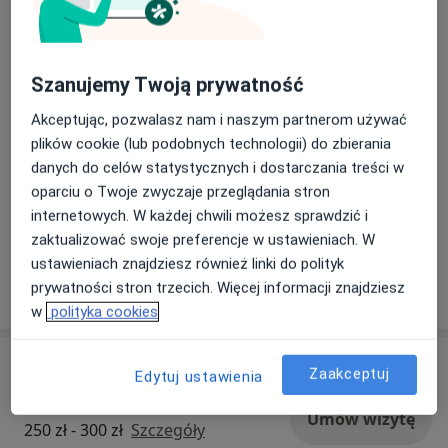
Zakres usług placówki obejmuje konsultacje z
zakresu m.in.: alergologii, reumatologii,
Dowiedz się więcej
endokrynologii, dermatologii, medycyny
18/05/2026
Szanujemy Twoją prywatność
estetycznej, urologii, ginekologii, kardiologii,
neurologii, neurochirurgii, ortopedii,
Akceptując, pozwalasz nam i naszym partnerom używać
ultrasonografii, medycyny rodzinnej, leczenia
plików cookie (lub podobnych technologii) do zbierania
otyłości oraz rehabilitacji medycznej.
danych do celów statystycznych i dostarczania treści w
Na miejscu dostępna jest pracownia USG,
oparciu o Twoje zwyczaje przeglądania stron
pracownia holterowska oraz możliwość
internetowych. W każdej chwili możesz sprawdzić i
wykonania wybranych zabiegów.
zaktualizować swoje preferencje w ustawieniach. W
ustawieniach znajdziesz również linki do polityk
Pokaż więcej aktualności (3)
prywatności stron trzecich. Więcej informacji znajdziesz
w
polityka cookies
Usługi i ceny
Zaakceptuj
Edytuj ustawienia
Konsultacja dermatologiczna
Umów wizytę
250 zł - 300 zł
Szczegóły