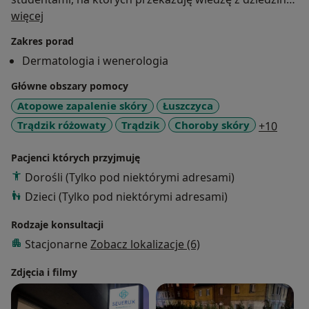
O mnie
dermatologii i wenerologii. Doświadczenie zawodowe
więcej
zdobywam również pełniąc obowiazki lekarza
Zakres porad
rodzinnego, dzięki czemu holistycznie traktuję
Dermatologia i wenerologia
problemy pacjenta, oceniając choroby skóry w
odniesieniu do ogólnego stanu zdrowia. Stale biorę
Główne obszary pomocy
udział w konferencjach naukowych i szkoleniach z
Atopowe zapalenie skóry
Łuszczyca
zakresu dermatologii i medycyny estetycznej, dzięki
a11y_
Trądzik różowaty
Trądzik
Choroby skóry
+10
czemu podnoszę umiejętności praktyczne i zdobywam
najnowszną wiedzę. Szczególnie interesuję się
Pacjenci których przyjmuję
chorobami tkanki łącznej oraz leczeniem łuszczycy.
Dorośli (Tylko pod niektórymi adresami)
Dzieci (Tylko pod niektórymi adresami)
Rodzaje konsultacji
Stacjonarne
Zobacz lokalizacje (6)
Zdjęcia i filmy