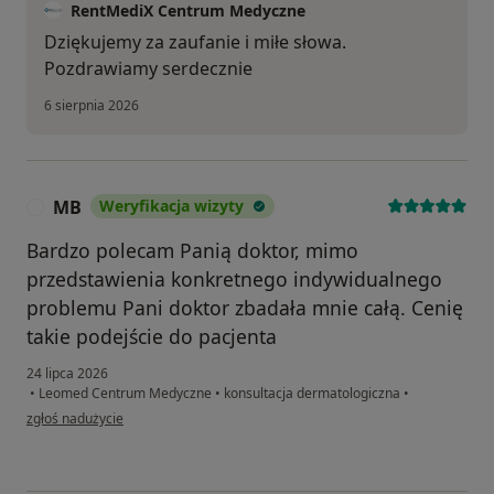
RentMediX Centrum Medyczne
Dziękujemy za zaufanie i miłe słowa.
Pozdrawiamy serdecznie
6 sierpnia 2026
MB
Weryfikacja wizyty
M
Bardzo polecam Panią doktor, mimo
przedstawienia konkretnego indywidualnego
problemu Pani doktor zbadała mnie całą. Cenię
takie podejście do pacjenta
24 lipca 2026
•
Leomed Centrum Medyczne
•
konsultacja dermatologiczna
•
w opinii użytkownika MB
zgłoś nadużycie