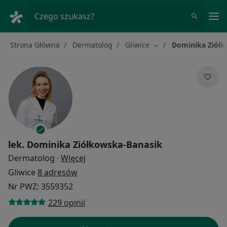
Me
Czego szukasz?
Strona Główna
Dermatolog
Gliwice
Dominika Ziółk
Zmień miasto
lek.
Dominika Ziółkowska-Banasik
O specjalizacjach
Dermatolog
·
Więcej
Gliwice
8 adresów
Nr PWZ: 3559352
229 opinii