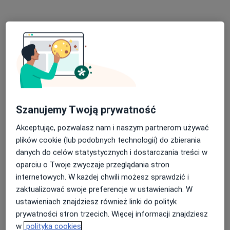
Bezpieczne płatności
lek. Kamila Wojciechowska
Szanujemy Twoją prywatność
W trakcie specjalizacji (Dermatolog), Lekarz wykonujący
Akceptując, pozwalasz nam i naszym partnerom używać
zabiegi medycyny estetycznej
plików cookie (lub podobnych technologii) do zbierania
218 opinii
danych do celów statystycznych i dostarczania treści w
Adres 1
Adres 2
oparciu o Twoje zwyczaje przeglądania stron
internetowych. W każdej chwili możesz sprawdzić i
zaktualizować swoje preferencje w ustawieniach. W
Meteorologów 7/7, Katowice
•
Mapa
ustawieniach znajdziesz również linki do polityk
Centrum Medyczne Skin Clinic
prywatności stron trzecich. Więcej informacji znajdziesz
Konsultacja dermatologiczna dzieci
300 zł
w
polityka cookies