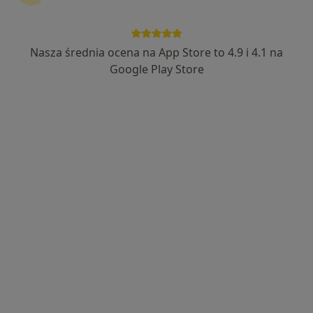
Nasza średnia ocena na App Store to 4.9 i 4.1 na
lek. Olga Gorbacz
Google Play Store
Dermatolog, Lekarz wykonujący zabiegi medycyny estetycznej
601 opinii
Meteorologów 7/7, Katowice
•
Mapa
Centrum Medyczne Skin Clinic
Konsultacja dermatologiczna dzieci
300 zł
Specjalista nie oferuje umawiania online pod tym adresem.
Poproś o wizytę