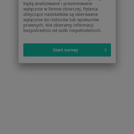
będą analizowane i prezentowane
wyłącznie w formie zbiorczej. Pytania
Popularne specjalizacje
dotyczące nastolatków są skierowane
Psycholodzy w Katowicach
wyłącznie do rodziców lub opiekunów
prawnych. Nie zbieramy informacji
Interniści w Katowicach
bezpośrednio od osób niepełnoletnich.
Stomatolodzy w Katowicach
Start survey
Ginekolodzy w Katowicach
Psychoterapeuci w Katowicach
Więcej (15)
Więcej w kategorii: Popularne specjalizacje
Strona Główna
Usługi I Zabiegi
Konsultacja Dermatologiczna Dzieci
Katowice
Zmień miasto
Zmień m