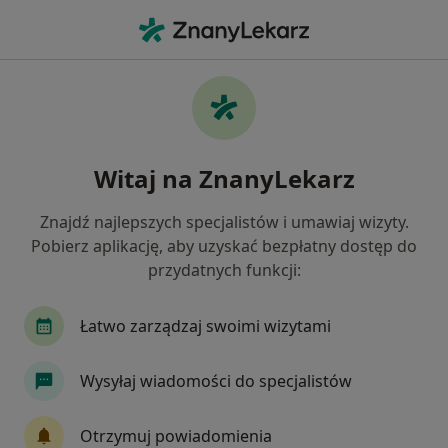
Me
Konsultacja Dermatologiczna Dzieci • Katowice, śląskie
Filtry
• 1
Ubezpieczenie
Map
Konsultacja dermatologiczna dzieci
Witaj na ZnanyLekarz
specjaliści w Katowicach
Jak działają wyniki wyszukiwania
Znajdź najlepszych specjalistów i umawiaj wizyty.
Pobierz aplikację, aby uzyskać bezpłatny dostęp do
przydatnych funkcji:
Jakiego specjalisty szukasz?
Dermatolog
Ginekolog
Kardiolog
En
Łatwo zarządzaj swoimi wizytami
Wysyłaj wiadomości do specjalistów
Otrzymuj powiadomienia