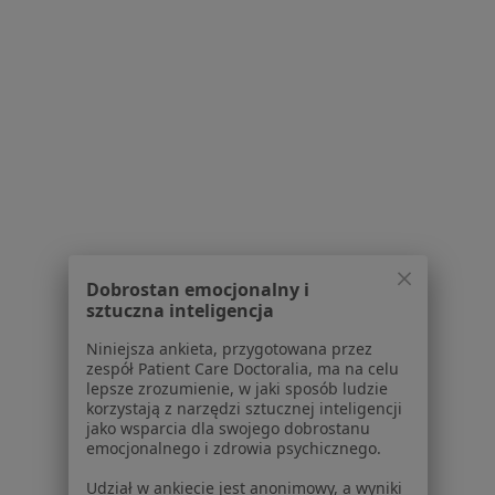
Pokaż profil
1
2
3
Powiązane wyszukiwania
Usługi w Katowicach
Konsultacja dermatologiczna w Katowicach
Konsultacja chirurgiczna w Katowicach
Dobrostan emocjonalny i
sztuczna inteligencja
Konsultacja dermatologiczna + dermatoskopia w
Katowicach
Niniejsza ankieta, przygotowana przez
zespół Patient Care Doctoralia, ma na celu
Konsultacja ginekologiczna w Katowicach
lepsze zrozumienie, w jaki sposób ludzie
korzystają z narzędzi sztucznej inteligencji
Konsultacja internistyczna w Katowicach
jako wsparcia dla swojego dobrostanu
emocjonalnego i zdrowia psychicznego.
Więcej (15)
Udział w ankiecie jest anonimowy, a wyniki
Więcej w kategorii: Usługi w Katowicach