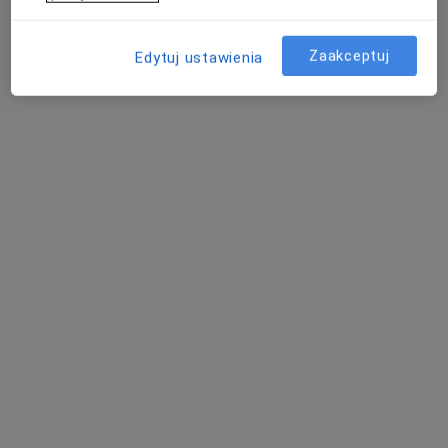
Specjalista nie oferuje umawiania online pod tym adresem.
Poproś o wizytę
Zaakceptuj
Edytuj ustawienia
lek. Katarzyna Strzelczyk
·
Więcej
Dermatolog, Wenerolog, Dermatolog dziecięcy
694 opinie
Meteorologów 7/7, Katowice
•
Mapa
Centrum Medyczne Skin Clinic
Konsultacja dermatologiczna dzieci
300 zł