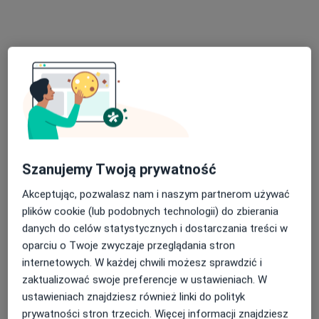
lek. Katarzyna Pyrkosz
·
Więcej
Dermatolog, Wenerolog, Dermatolog dziecięcy
334 opinie
Szanujemy Twoją prywatność
Adres
Online
Akceptując, pozwalasz nam i naszym partnerom używać
plików cookie (lub podobnych technologii) do zbierania
ul. Reymonta 42, Zabrze
•
Mapa
danych do celów statystycznych i dostarczania treści w
Centrum Medyczne Hipokrates Zabrze
oparciu o Twoje zwyczaje przeglądania stron
Konsultacja dermatologiczna (pierwsza wizyta)
280 zł
internetowych. W każdej chwili możesz sprawdzić i
Specjalista nie oferuje umawiania online pod tym adresem.
zaktualizować swoje preferencje w ustawieniach. W
ustawieniach znajdziesz również linki do polityk
Poproś o wizytę
prywatności stron trzecich. Więcej informacji znajdziesz