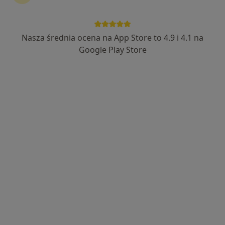
Nasza średnia ocena na App Store to 4.9 i 4.1 na
lek. Konrad Kaminiów
Google Play Store
W trakcie specjalizacji (Dermatolog), W trakcie specjalizacji
·
Więcej
(Wenerolog)
114 opinii
Wolności 311, Zabrze
•
Mapa
Centrum Medyczne 311
Konsultacja dermatologiczna
250 zł
Specjalista nie oferuje umawiania online pod tym adresem.
Poproś o wizytę