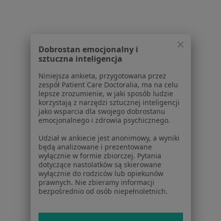
Niewydolność serca w Zabrzu
Choroby serca w Zabrzu
Choroba niedokrwienna serca w Zabrzu
Dobrostan emocjonalny i
sztuczna inteligencja
Więcej (15)
Więcej w kategorii: Schorzenia w Zabrzu
Niniejsza ankieta, przygotowana przez
zespół Patient Care Doctoralia, ma na celu
lepsze zrozumienie, w jaki sposób ludzie
korzystają z narzędzi sztucznej inteligencji
Strona Główna
Choroby
Liszaj Płaski
Zabrze
Zmień miasto
Zmień m
jako wsparcia dla swojego dobrostanu
emocjonalnego i zdrowia psychicznego.
Udział w ankiecie jest anonimowy, a wyniki
będą analizowane i prezentowane
wyłącznie w formie zbiorczej. Pytania
dotyczące nastolatków są skierowane
wyłącznie do rodziców lub opiekunów
Serwis
prawnych. Nie zbieramy informacji
bezpośrednio od osób niepełnoletnich.
Regulamin
Polityka prywatności pacjentów
Polityka prywatności profesjonalistów