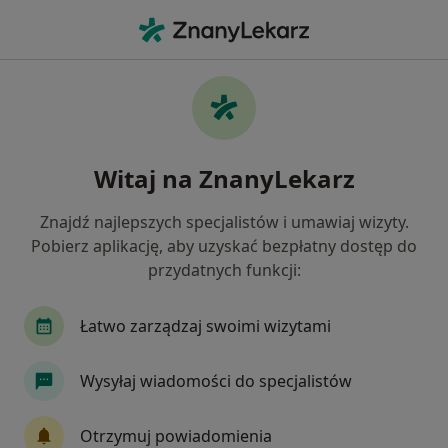
Me
Liszaj Płaski • Zabrze, śląskie
Filtry
• 1
Ubezpieczenie
Map
Liszaj płaski specjaliści w Zabrzu
Witaj na ZnanyLekarz
Jak działają wyniki wyszukiwania
Znajdź najlepszych specjalistów i umawiaj wizyty.
Pobierz aplikację, aby uzyskać bezpłatny dostęp do
Jakiego specjalisty szukasz?
przydatnych funkcji:
Dermatolog
Lekarz wykonujący zabiegi medyc
Łatwo zarządzaj swoimi wizytami
Wysyłaj wiadomości do specjalistów
Otrzymuj powiadomienia