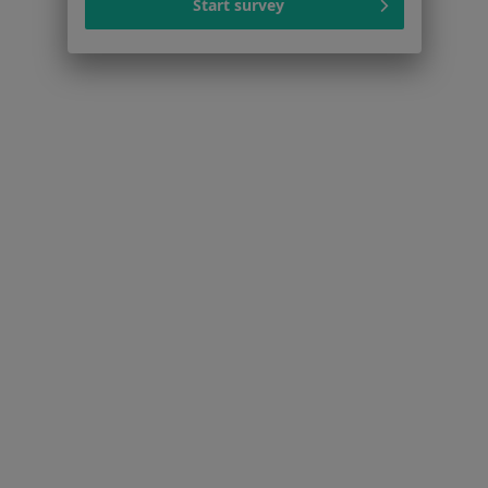
Start survey
Polityka prywatności dla profesjonalistów, których
dane pozyskaliśmy samodzielnie
Polityka cookies
Jak działają wyniki wyszukiwania
Dostępność
O nas
Praca
Rekrutujemy!
Partnerzy
Centrum prasowe
Kontakt
Dla pacjentów
Lekarze
Placówki medyczne
Pytania i odpowiedzi
Usługi i zabiegi
Choroby
Pomoc