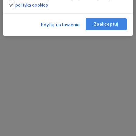
w
polityka cookies
Zaakceptuj
Edytuj ustawienia
lek. Martyna Kiołbasa
W trakcie specjalizacji (Dermatolog), Lekarz wykonujący
·
Więcej
zabiegi medycyny estetycznej
29 opinii
ulica Srebrna 15, Ruda Śląska
•
Mapa
NZOZ Silvermed
Konsultacja dermatologiczna
250 zł
Specjalista nie oferuje umawiania online pod tym adresem.