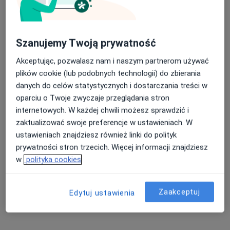
Szanujemy Twoją prywatność
Akceptując, pozwalasz nam i naszym partnerom używać
plików cookie (lub podobnych technologii) do zbierania
lek. Konrad Krupa
danych do celów statystycznych i dostarczania treści w
W trakcie specjalizacji (Dermatolog), Lekarz wykonujący
oparciu o Twoje zwyczaje przeglądania stron
·
Więcej
zabiegi medycyny estetycznej
internetowych. W każdej chwili możesz sprawdzić i
16 opinii
zaktualizować swoje preferencje w ustawieniach. W
Szosa Lubicka 26, Toruń
•
Mapa
ustawieniach znajdziesz również linki do polityk
Medyk Dla Ciebie
prywatności stron trzecich. Więcej informacji znajdziesz
Akceptuje Signal Iduna
w
polityka cookies
Konsultacja dermatologiczna
300 zł
Specjalista nie oferuje umawiania online pod tym adresem.
Zaakceptuj
Edytuj ustawienia
Poproś o wizytę