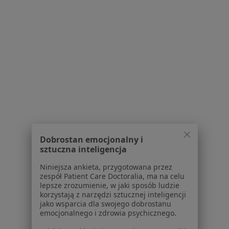
Polityka prywatności profesjonalistów
Polityka prywatności dla profesjonalistów, których
dane pozyskaliśmy samodzielnie
Polityka cookies
Jak działają wyniki wyszukiwania
Dostępność
O nas
Praca
Rekrutujemy!
Partnerzy
Centrum prasowe
Kontakt
Dobrostan emocjonalny i
sztuczna inteligencja
Dla pacjentów
Niniejsza ankieta, przygotowana przez
Lekarze
zespół Patient Care Doctoralia, ma na celu
Placówki medyczne
lepsze zrozumienie, w jaki sposób ludzie
Pytania i odpowiedzi
korzystają z narzędzi sztucznej inteligencji
jako wsparcia dla swojego dobrostanu
Usługi i zabiegi
emocjonalnego i zdrowia psychicznego.
Choroby