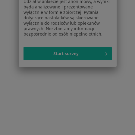
Pomoc
Udział w ankiecie jest anonimowy, a wyniki
będą analizowane i prezentowane
Aplikacje mobilne
wyłącznie w formie zbiorczej. Pytania
Blog dla pacjentów
dotyczące nastolatków są skierowane
wyłącznie do rodziców lub opiekunów
Dla profesjonalistów
prawnych. Nie zbieramy informacji
bezpośrednio od osób niepełnoletnich.
Cennik
Dla lekarzy
Dla placówek medycznych
Start survey
Noa Notes
nowość
Baza wiedzy
Centrum Pomocy dla Specjalisty
Kontakt
ZnanyLekarz - Strona główna
ZnanyLekarz Sp. z o.o.
ul. Kolejowa 5/7
01-217 Warszawa, Polska
NIP: ⁠7010224868