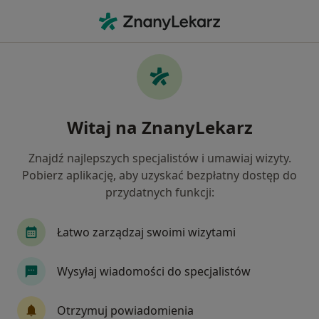
Me
Dermatolog • Toruń, kujawsko-pomorskie
Filtry
Ubezpieczenie:
Signal Iduna
20 polecanych dermatologów w Toruniu z
Witaj na ZnanyLekarz
Signal Iduna
Jak działają wyniki wyszukiwania
Znajdź najlepszych specjalistów i umawiaj wizyty.
Pobierz aplikację, aby uzyskać bezpłatny dostęp do
przydatnych funkcji:
Łatwo zarządzaj swoimi wizytami
Wysyłaj wiadomości do specjalistów
Bezpieczne płatności
Otrzymuj powiadomienia