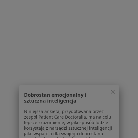
Dla pacjentów
Lekarze
Placówki medyczne
Pytania i odpowiedzi
Usługi i zabiegi
Choroby
Pomoc
Aplikacje mobilne
Blog dla pacjentów
Dla profesjonalistów
Cennik
Dobrostan emocjonalny i
Dla lekarzy
sztuczna inteligencja
Dla placówek medycznych
Niniejsza ankieta, przygotowana przez
Noa Notes
nowość
zespół Patient Care Doctoralia, ma na celu
Baza wiedzy
lepsze zrozumienie, w jaki sposób ludzie
korzystają z narzędzi sztucznej inteligencji
Centrum Pomocy dla Specjalisty
jako wsparcia dla swojego dobrostanu