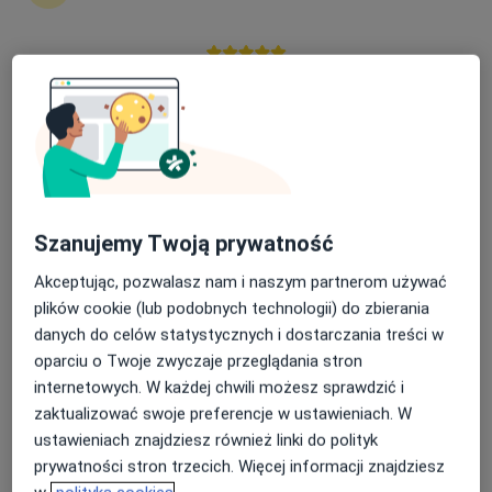
145 opinii
Katowicka 14, Rumia
•
Mapa
Nasza średnia ocena na App Store to 4.9 i 4.1 na
Centrum Medyczne IMED
Google Play Store
Akceptuje Świat Zdrowia
Konsultacja dermatologiczna
200 zł
Specjalista nie oferuje umawiania online pod tym adresem.
Poproś o wizytę
Szanujemy Twoją prywatność
Akceptując, pozwalasz nam i naszym partnerom używać
plików cookie (lub podobnych technologii) do zbierania
danych do celów statystycznych i dostarczania treści w
oparciu o Twoje zwyczaje przeglądania stron
internetowych. W każdej chwili możesz sprawdzić i
zaktualizować swoje preferencje w ustawieniach. W
ustawieniach znajdziesz również linki do polityk
prywatności stron trzecich. Więcej informacji znajdziesz