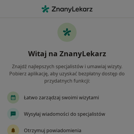
Me
Dermatolog • Rumia, pomorskie
Filtry
Ubezpieczenie:
Świat Zdrowia
20 polecanych dermatologów w Rumi z
Witaj na ZnanyLekarz
Świat Zdrowia
Jak działają wyniki wyszukiwania
Znajdź najlepszych specjalistów i umawiaj wizyty.
Pobierz aplikację, aby uzyskać bezpłatny dostęp do
przydatnych funkcji:
Łatwo zarządzaj swoimi wizytami
Wysyłaj wiadomości do specjalistów
dr n. med. Ewa Musiałkowska
Otrzymuj powiadomienia
·
Więcej
Dermatolog