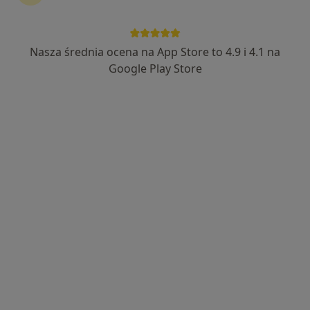
Agnieszka Kuświk-Bartczak
Dermatolog, Lekarz wykonujący zabiegi medycyny
Nasza średnia ocena na App Store to 4.9 i 4.1 na
·
Więcej
estetycznej, Wenerolog
Google Play Store
459 opinii
Adres
Online
Polna 102, Kalisz
•
Mapa
Prywatna Praktyka Lekarska ul. Polna 102
Konsultacja dermatologiczna
300 zł
Specjalista nie oferuje umawiania online pod tym adresem.
Poproś o wizytę