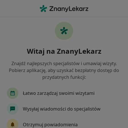
Me
Dermatolog • Rososzyce, wielkopolskie
Filtry
Ubezpieczenie
Mapa
Polecani dermatolodzy w Rososzycach
Witaj na ZnanyLekarz
Jak działają wyniki wyszukiwania
Znajdź najlepszych specjalistów i umawiaj wizyty.
Pobierz aplikację, aby uzyskać bezpłatny dostęp do
Wybierz swoje ubezpieczenie
przydatnych funkcji:
Łatwo zarządzaj swoimi wizytami
Wysyłaj wiadomości do specjalistów
Otrzymuj powiadomienia