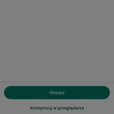
Bezpieczne płatności
lek. Ewa Marzec
·
Więcej
Dermatolog
639 opinii
Konsultacja online
280 zł
Specjalista nie oferuje umawiania online pod tym adresem.
Poproś o wizytę
Otwórz
Kontynuuj w przeglądarce