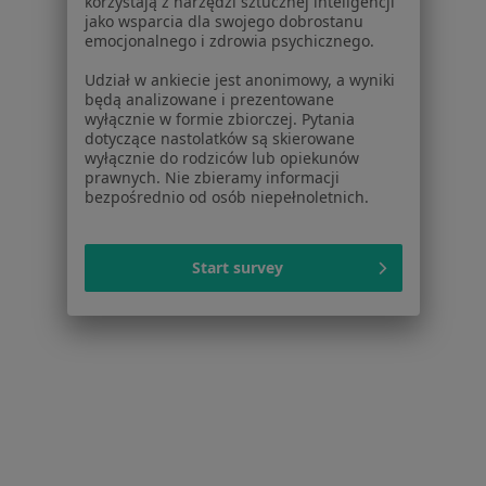
korzystają z narzędzi sztucznej inteligencji
jako wsparcia dla swojego dobrostanu
emocjonalnego i zdrowia psychicznego.
Udział w ankiecie jest anonimowy, a wyniki
będą analizowane i prezentowane
lek. Magdalena Szymańska-Bueno
wyłącznie w formie zbiorczej. Pytania
dotyczące nastolatków są skierowane
Dermatolog, Lekarz wykonujący zabiegi medycyny estetycznej
wyłącznie do rodziców lub opiekunów
·
Więcej
prawnych. Nie zbieramy informacji
bezpośrednio od osób niepełnoletnich.
1279 opinii
Dermatologia i wenerologia
Start survey
Europejski egzamin z dermatologii i wenereologii
Empatia, wiedza, konkretne leczenie.
Konsultacja dermatologiczna
220 zł
Specjalista nie oferuje umawiania online pod tym adresem.
Poproś o wizytę