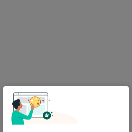
Agnieszka Gray
Dermatolog, Lekarz wykonujący zabiegi medycyny estetycznej
·
Więcej
42 opinie
Bojanowskiego 10, Ostrów Wielkopolski
•
Mapa
Gabinet Dermatologiczny MEDTIME lek. Agnieszka Gray
Konsultacja dermatologiczna
Brak ceny
Specjalista nie oferuje umawiania online pod tym adresem.
Poproś o wizytę