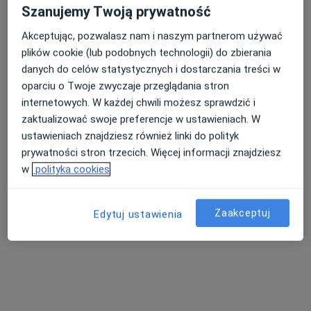
Szanujemy Twoją prywatność
Akceptując, pozwalasz nam i naszym partnerom używać
plików cookie (lub podobnych technologii) do zbierania
danych do celów statystycznych i dostarczania treści w
oparciu o Twoje zwyczaje przeglądania stron
dr n. med. Piotr Czyż
internetowych. W każdej chwili możesz sprawdzić i
zaktualizować swoje preferencje w ustawieniach. W
·
Więcej
Dermatolog
ustawieniach znajdziesz również linki do polityk
39 opinii
prywatności stron trzecich. Więcej informacji znajdziesz
Majkowska 13a, Kalisz
•
Mapa
w
polityka cookies
Medix
Konsultacja dermatologiczna
300 zł
Zaakceptuj
Edytuj ustawienia
Specjalista nie oferuje umawiania online pod tym adresem.
Poproś o wizytę